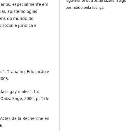
legalmente outros de fazerem algo
umanos, especialmente em
permitido pela licença.
ial, epistemologias
gens do mundo do
social e jurídica e
de”. Trabalho, Educação e
2005.
ass gay males”. In:
Oaks: Sage, 2000. p. 176-
 Actes de la Recherche en
6.