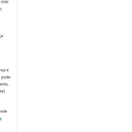
criar
m,
ça
ença e
so pode
anto,
te)
pode
e