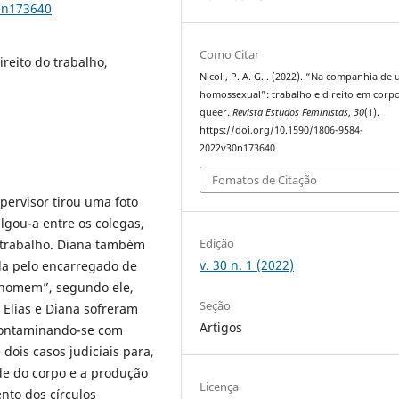
0n173640
Como Citar
ireito do trabalho,
Nicoli, P. A. G. . (2022). “Na companhia de
homossexual”: trabalho e direito em corp
queer.
Revista Estudos Feministas
,
30
(1).
https://doi.org/10.1590/1806-9584-
2022v30n173640
Fomatos de Citação
pervisor tirou uma foto
gou-a entre os colegas,
Edição
 trabalho. Diana também
v. 30 n. 1 (2022)
da pelo encarregado de
r homem”, segundo ele,
Seção
 Elias e Diana sofreram
Artigos
 contaminando-se com
ois casos judiciais para,
ade do corpo e a produção
Licença
nto dos círculos