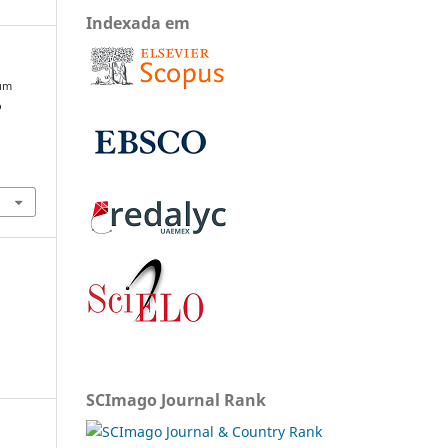
Indexada em
 um
o
SCImago Journal Rank