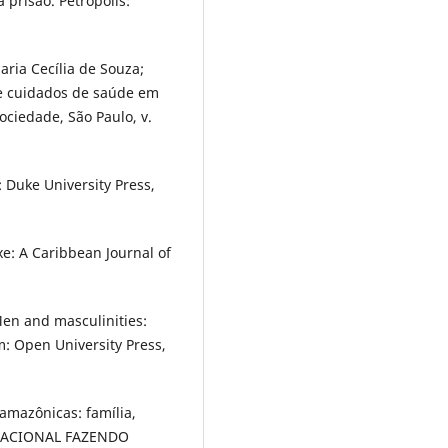
 prisão. Petrópolis:
ia Cecília de Souza;
e cuidados de saúde em
ciedade, São Paulo, v.
Duke University Press,
e: A Caribbean Journal of
en and masculinities:
m: Open University Press,
amazônicas: família,
ERNACIONAL FAZENDO