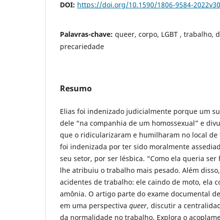
DOI:
https://doi.org/10.1590/1806-9584-2022v3
Palavras-chave:
queer, corpo, LGBT , trabalho, d
precariedade
Resumo
Elias foi indenizado judicialmente porque um su
dele “na companhia de um homossexual” e divul
que o ridicularizaram e humilharam no local de
foi indenizada por ter sido moralmente assedia
seu setor, por ser lésbica. “Como ela queria se
lhe atribuiu o trabalho mais pesado. Além disso,
acidentes de trabalho: ele caindo de moto, ela
amônia. O artigo parte do exame documental de d
em uma perspectiva
queer
, discutir a centralid
da normalidade no trabalho. Explora o acoplame