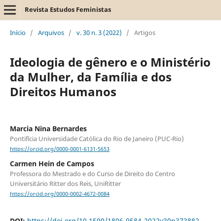
Revista Estudos Feministas
Início
/
Arquivos
/
v. 30 n. 3 (2022)
/
Artigos
Ideologia de gênero e o Ministério
da Mulher, da Família e dos
Direitos Humanos
Marcia Nina Bernardes
Pontifícia Universidade Católica do Rio de Janeiro (PUC-Rio)
https://orcid.org/0000-0001-6131-5653
Carmen Hein de Campos
Professora do Mestrado e do Curso de Direito do Centro
Universitário Ritter dos Reis, UniRitter
https://orcid.org/0000-0002-4672-0084
DOI:
https://doi.org/10.1590/1806-9584-2022v30n373882