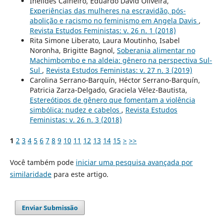
Ineildes Calheiro, Eduardo David Oliveira,
Experiências das mulheres na escravidão, pós-
abolição e racismo no feminismo em Angela Davis
,
Revista Estudos Feministas: v. 26 n. 1 (2018)
Rita Simone Liberato, Laura Moutinho, Isabel
Noronha, Brigitte Bagnol,
Soberania alimentar no
Machimbombo e na aldeia: gênero na perspectiva Sul-
Sul
,
Revista Estudos Feministas: v. 27 n. 3 (2019)
Carolina Serrano-Barquín, Héctor Serrano-Barquín,
Patricia Zarza-Delgado, Graciela Vélez-Bautista,
Estereótipos de gênero que fomentam a violência
simbólica: nudez e cabelos
,
Revista Estudos
Feministas: v. 26 n. 3 (2018)
1
2
3
4
5
6
7
8
9
10
11
12
13
14
15
>
>>
Você também pode
iniciar uma pesquisa avançada por
similaridade
para este artigo.
Enviar Submissão