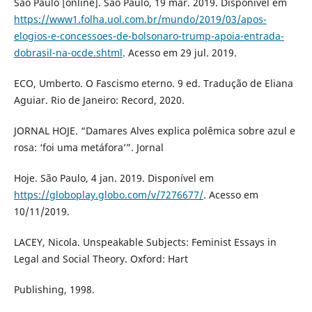
São Paulo [online]. São Paulo, 19 mar. 2019. Disponível em
https://www1.folha.uol.com.br/mundo/2019/03/apos-
elogios-e-concessoes-de-bolsonaro-trump-apoia-entrada-
dobrasil-na-ocde.shtml
. Acesso em 29 jul. 2019.
ECO, Umberto. O Fascismo eterno. 9 ed. Tradução de Eliana
Aguiar. Rio de Janeiro: Record, 2020.
JORNAL HOJE. “Damares Alves explica polêmica sobre azul e
rosa: ‘foi uma metáfora’”. Jornal
Hoje. São Paulo, 4 jan. 2019. Disponível em
https://globoplay.globo.com/v/7276677/
. Acesso em
10/11/2019.
LACEY, Nicola. Unspeakable Subjects: Feminist Essays in
Legal and Social Theory. Oxford: Hart
Publishing, 1998.