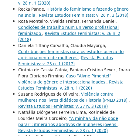
v. 28 n. 1 (2020)
Recka Pande,
História do feminismo e fazendo gênero
na Índia
,
Revista Estudos Feministas: v. 26 n. 3 (2018)
Rosa Monteiro, Vivalda Freitas, Fernanda Daniel,
Condições de trabalho num universo profissional
feminizado
,
Revista Estudos Feministas: v. 26 n. 2
(2018)
Daniela Tiffany Carvalho, Cláudia Mayorga,
Contribuições feministas para os estudos acerca do
aprisionamento de mulheres
,
Revista Estudos
Feministas: v. 25 n. 1 (2017)
Cinthia de Cassia Catoia, Fabiana Cristina Severi, Inara
Flora Cipriano Firmino,
Caso “Alyne Pimentel”:
violência de gênero e interseccionalidades
,
Revista
Estudos Feministas: v. 28 n. 1 (2020)
Susane Rodrigues de Oliveira,
Violência contra
mulheres nos livros didáticos de História (PNLD 2018)
,
Revista Estudos Feministas: v. 27 n. 3 (2019)
Nathália Diórgenes Ferreira Lima, Rosineide de
Lourdes Meira Cordeiro,
“A minha vida não pode
parar”: itinerários abortivos de mulheres jovens
,
Revista Estudos Feministas: v. 28 n. 1 (2020)