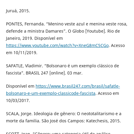
Juruá, 2015.
PONTES, Fernanda. “Menino veste azul e menina veste rosa,
defende a ministra Damares”. O Globo [Youtube]. Rio de
Janeiro, 2019. Disponível em
https://www.youtube.com/watch?v=XneG8mC5CGo
. Acesso
em 10/11/2019.
SAFATLE, Vladimir. “Bolsonaro é um exemplo clássico de
fascista”. BRASIL 247 [online]. 03 mar.
Disponível em
https://www.brasil247.com/brasil/safatle-
bolsonaro-e-um-exemplo-classicode-fascista
. Acesso em
10/03/2017.
SCALA, Jorge. Ideologia de gênero: O neototalitarismo e a
morte da familia. São José dos Campos: Katechesis, 2015.
SCOTT, Joan. “Gênero: uma categoria útil de análise