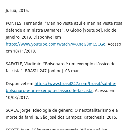
Juruá, 2015.
PONTES, Fernanda. “Menino veste azul e menina veste rosa,
defende a ministra Damares”. O Globo [Youtube]. Rio de
Janeiro, 2019. Disponível em
https://www.youtube.com/watch?v=XneG8mC5CGo
. Acesso
em 10/11/2019.
SAFATLE, Vladimir. “Bolsonaro é um exemplo clássico de
fascista”. BRASIL 247 [online]. 03 mar.
Disponível em
https://www.brasil247.com/brasil/safatle-
bolsonaro-e-um-exemplo-classicode-fascista
. Acesso em
10/03/2017.
SCALA, Jorge. Ideologia de gênero: O neototalitarismo e a
morte da familia. São José dos Campos: Katechesis, 2015.
SCOTT, Joan. “Gênero: uma categoria útil de análise