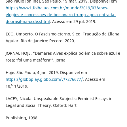
São Paulo [online]. São Paulo, 19 mar. 2019. Disponível em
https://www1.folha.uol.com.br/mundo/2019/03/apos-
elogios-e-concessoes-de-bolsonaro-trump-apoia-entrada-
dobrasil-na-ocde.shtml
. Acesso em 29 jul. 2019.
ECO, Umberto. O Fascismo eterno. 9 ed. Tradução de Eliana
Aguiar. Rio de Janeiro: Record, 2020.
JORNAL HOJE. “Damares Alves explica polêmica sobre azul e
rosa: ‘foi uma metáfora’”. Jornal
Hoje. São Paulo, 4 jan. 2019. Disponível em
https://globoplay.globo.com/v/7276677/
. Acesso em
10/11/2019.
LACEY, Nicola. Unspeakable Subjects: Feminist Essays in
Legal and Social Theory. Oxford: Hart
Publishing, 1998.