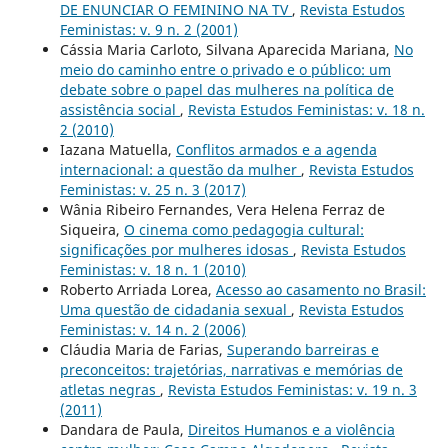
DE ENUNCIAR O FEMININO NA TV
,
Revista Estudos
Feministas: v. 9 n. 2 (2001)
Cássia Maria Carloto, Silvana Aparecida Mariana,
No
meio do caminho entre o privado e o público: um
debate sobre o papel das mulheres na política de
assistência social
,
Revista Estudos Feministas: v. 18 n.
2 (2010)
Iazana Matuella,
Conflitos armados e a agenda
internacional: a questão da mulher
,
Revista Estudos
Feministas: v. 25 n. 3 (2017)
Wânia Ribeiro Fernandes, Vera Helena Ferraz de
Siqueira,
O cinema como pedagogia cultural:
significações por mulheres idosas
,
Revista Estudos
Feministas: v. 18 n. 1 (2010)
Roberto Arriada Lorea,
Acesso ao casamento no Brasil:
Uma questão de cidadania sexual
,
Revista Estudos
Feministas: v. 14 n. 2 (2006)
Cláudia Maria de Farias,
Superando barreiras e
preconceitos: trajetórias, narrativas e memórias de
atletas negras
,
Revista Estudos Feministas: v. 19 n. 3
(2011)
Dandara de Paula,
Direitos Humanos e a violência