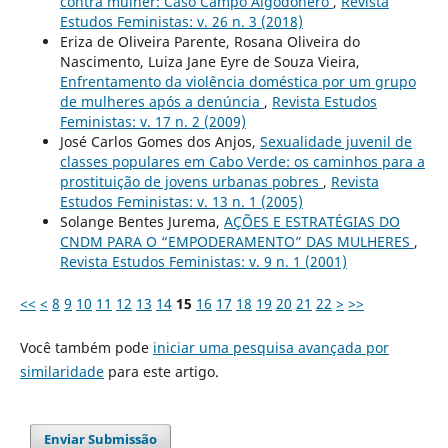
contra mulher: Caso Campo Algodonero
,
Revista
Estudos Feministas: v. 26 n. 3 (2018)
Eriza de Oliveira Parente, Rosana Oliveira do
Nascimento, Luiza Jane Eyre de Souza Vieira,
Enfrentamento da violência doméstica por um grupo
de mulheres após a denúncia
,
Revista Estudos
Feministas: v. 17 n. 2 (2009)
José Carlos Gomes dos Anjos,
Sexualidade juvenil de
classes populares em Cabo Verde: os caminhos para a
prostituição de jovens urbanas pobres
,
Revista
Estudos Feministas: v. 13 n. 1 (2005)
Solange Bentes Jurema,
AÇÕES E ESTRATÉGIAS DO
CNDM PARA O “EMPODERAMENTO” DAS MULHERES
,
Revista Estudos Feministas: v. 9 n. 1 (2001)
<<
<
8
9
10
11
12
13
14
15
16
17
18
19
20
21
22
>
>>
Você também pode
iniciar uma pesquisa avançada por
similaridade
para este artigo.
Enviar Submissão