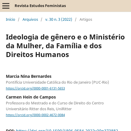
Revista Estudos Feministas
Início
/
Arquivos
/
v. 30 n. 3 (2022)
/
Artigos
Ideologia de gênero e o Ministério
da Mulher, da Família e dos
Direitos Humanos
Marcia Nina Bernardes
Pontifícia Universidade Católica do Rio de Janeiro (PUC-Rio)
https://orcid.org/0000-0001-6131-5653
Carmen Hein de Campos
Professora do Mestrado e do Curso de Direito do Centro
Universitário Ritter dos Reis, UniRitter
https://orcid.org/0000-0002-4672-0084
DOI:
https://doi.org/10.1590/1806-9584-2022v30n373882