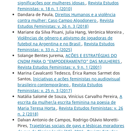
significações por mulheres idosas
,
Revista Estudos
Feministas: v. 18 n. 1 (2010)
Dandara de Paula,
Direitos Humanos e a violência
contra mulher: Caso Campo Algodonero
,
Revista
Estudos Feministas: v. 26 n. 3 (2018)
Mariane da Silva Pisani, Julia Hang, Verónica Moreira ,
Violências de gênero e ativismo de jogadoras de
futebol na Argentina e no Brasil
,
Revista Estudos
Feministas: v. 33 n. 2 (2025)
Solange Bentes Jurema,
AÇÕES E ESTRATÉGIAS DO
CNDM PARA O “EMPODERAMENTO” DAS MULHERES
,
Revista Estudos Feministas: v. 9 n. 1 (2001)
Marina Cavalcanti Tedesco, Érica Ramos Sarmet dos
Santos,
Iniciativas e ações feministas no audiovisual
brasileiro contemporâneo
,
Revista Estudos
Feministas: v. 25 n. 3 (2017)
Natália Salomé de Souza, Vinícius Carvalho Pereira,
A
escrita da mulher/a escrita feminina na poesia de
Maria Teresa Horta
,
Revista Estudos Feministas: v. 26
n. 2 (2018)
Dalvan Antonio de Campos, Rodrigo Otávio Moretti-
Pires,
Trajetórias sociais de gays e lésbicas moradores