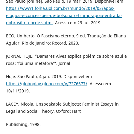
São Paulo [online]. São Paulo, 19 mar. 2019. Disponível em
https://www1.folha.uol.com.br/mundo/2019/03/apos-
elogios-e-concessoes-de-bolsonaro-trump-apoia-entrada-
dobrasil-na-ocde.shtml
. Acesso em 29 jul. 2019.
ECO, Umberto. O Fascismo eterno. 9 ed. Tradução de Eliana
Aguiar. Rio de Janeiro: Record, 2020.
JORNAL HOJE. “Damares Alves explica polêmica sobre azul e
rosa: ‘foi uma metáfora’”. Jornal
Hoje. São Paulo, 4 jan. 2019. Disponível em
https://globoplay.globo.com/v/7276677/
. Acesso em
10/11/2019.
LACEY, Nicola. Unspeakable Subjects: Feminist Essays in
Legal and Social Theory. Oxford: Hart
Publishing, 1998.