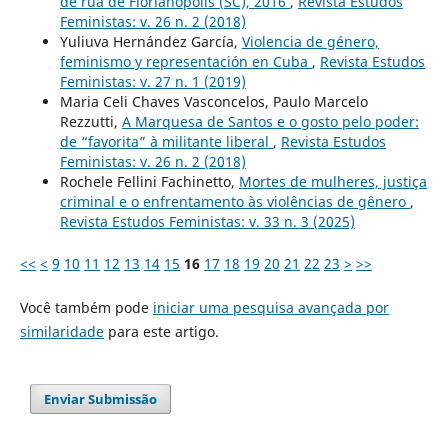
de rua de Florianópolis (SC), 2016
,
Revista Estudos
Feministas: v. 26 n. 2 (2018)
Yuliuva Hernández García,
Violencia de género,
feminismo y representación en Cuba
,
Revista Estudos
Feministas: v. 27 n. 1 (2019)
Maria Celi Chaves Vasconcelos, Paulo Marcelo
Rezzutti,
A Marquesa de Santos e o gosto pelo poder:
de “favorita” à militante liberal
,
Revista Estudos
Feministas: v. 26 n. 2 (2018)
Rochele Fellini Fachinetto,
Mortes de mulheres, justiça
criminal e o enfrentamento às violências de gênero
,
Revista Estudos Feministas: v. 33 n. 3 (2025)
<<
<
9
10
11
12
13
14
15
16
17
18
19
20
21
22
23
>
>>
Você também pode
iniciar uma pesquisa avançada por
similaridade
para este artigo.
Enviar Submissão