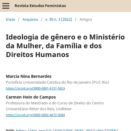
Revista Estudos Feministas
Início
/
Arquivos
/
v. 30 n. 3 (2022)
/
Artigos
Ideologia de gênero e o Ministério
da Mulher, da Família e dos
Direitos Humanos
Marcia Nina Bernardes
Pontifícia Universidade Católica do Rio de Janeiro (PUC-Rio)
https://orcid.org/0000-0001-6131-5653
Carmen Hein de Campos
Professora do Mestrado e do Curso de Direito do Centro
Universitário Ritter dos Reis, UniRitter
https://orcid.org/0000-0002-4672-0084
DOI:
https://doi.org/10.1590/1806-9584-2022v30n373882