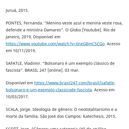
Juruá, 2015.
PONTES, Fernanda. “Menino veste azul e menina veste rosa,
defende a ministra Damares”. O Globo [Youtube]. Rio de
Janeiro, 2019. Disponível em
https://www.youtube.com/watch?v=XneG8mC5CGo
. Acesso
em 10/11/2019.
SAFATLE, Vladimir. “Bolsonaro é um exemplo clássico de
fascista”. BRASIL 247 [online]. 03 mar.
Disponível em
https://www.brasil247.com/brasil/safatle-
bolsonaro-e-um-exemplo-classicode-fascista
. Acesso em
10/03/2017.
SCALA, Jorge. Ideologia de gênero: O neototalitarismo e a
morte da familia. São José dos Campos: Katechesis, 2015.
SCOTT, Joan. “Gênero: uma categoria útil de análise