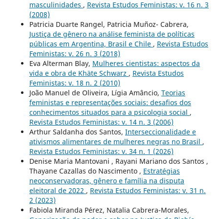
masculinidades
,
Revista Estudos Feministas: v. 16 n. 3
(2008)
Patricia Duarte Rangel, Patricia Muñoz- Cabrera,
Justiça de gênero na análise feminista de políticas
públicas em Argentina, Brasil e Chile
,
Revista Estudos
Feministas: v. 26 n. 3 (2018)
Eva Alterman Blay,
Mulheres cientistas: aspectos da
vida e obra de Khäte Schwarz
,
Revista Estudos
Feministas: v. 18 n. 2 (2010)
João Manuel de Oliveira, Lígia Amâncio,
Teorias
feministas e representações sociais: desafios dos
conhecimentos situados para a psicologia social
,
Revista Estudos Feministas: v. 14 n. 3 (2006)
Arthur Saldanha dos Santos,
Interseccionalidade e
ativismos alimentares de mulheres negras no Brasil
,
Revista Estudos Feministas: v. 34 n. 1 (2026)
Denise Maria Mantovani , Rayani Mariano dos Santos ,
Thayane Cazallas do Nascimento ,
Estratégias
neoconservadoras, gênero e família na disputa
eleitoral de 2022
,
Revista Estudos Feministas: v. 31 n.
2 (2023)
Fabiola Miranda Pérez, Natalia Cabrera-Morales,