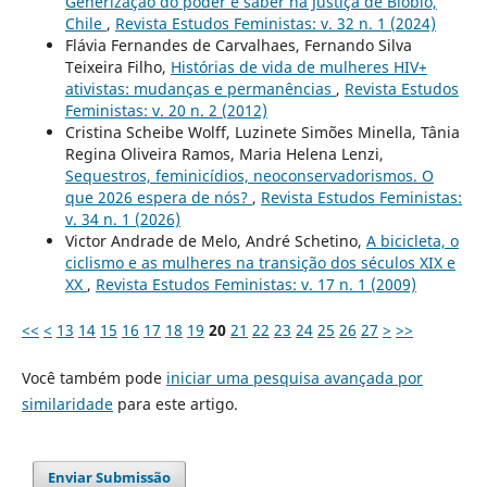
Generização do poder e saber na Justiça de Biobío,
Chile
,
Revista Estudos Feministas: v. 32 n. 1 (2024)
Flávia Fernandes de Carvalhaes, Fernando Silva
Teixeira Filho,
Histórias de vida de mulheres HIV+
ativistas: mudanças e permanências
,
Revista Estudos
Feministas: v. 20 n. 2 (2012)
Cristina Scheibe Wolff, Luzinete Simões Minella, Tânia
Regina Oliveira Ramos, Maria Helena Lenzi,
Sequestros, feminicídios, neoconservadorismos. O
que 2026 espera de nós?
,
Revista Estudos Feministas:
v. 34 n. 1 (2026)
Victor Andrade de Melo, André Schetino,
A bicicleta, o
ciclismo e as mulheres na transição dos séculos XIX e
XX
,
Revista Estudos Feministas: v. 17 n. 1 (2009)
<<
<
13
14
15
16
17
18
19
20
21
22
23
24
25
26
27
>
>>
Você também pode
iniciar uma pesquisa avançada por
similaridade
para este artigo.
Enviar Submissão