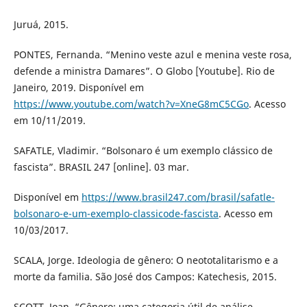
Juruá, 2015.
PONTES, Fernanda. “Menino veste azul e menina veste rosa,
defende a ministra Damares”. O Globo [Youtube]. Rio de
Janeiro, 2019. Disponível em
https://www.youtube.com/watch?v=XneG8mC5CGo
. Acesso
em 10/11/2019.
SAFATLE, Vladimir. “Bolsonaro é um exemplo clássico de
fascista”. BRASIL 247 [online]. 03 mar.
Disponível em
https://www.brasil247.com/brasil/safatle-
bolsonaro-e-um-exemplo-classicode-fascista
. Acesso em
10/03/2017.
SCALA, Jorge. Ideologia de gênero: O neototalitarismo e a
morte da familia. São José dos Campos: Katechesis, 2015.
SCOTT, Joan. “Gênero: uma categoria útil de análise