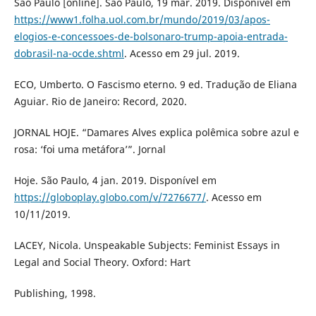
São Paulo [online]. São Paulo, 19 mar. 2019. Disponível em
https://www1.folha.uol.com.br/mundo/2019/03/apos-
elogios-e-concessoes-de-bolsonaro-trump-apoia-entrada-
dobrasil-na-ocde.shtml
. Acesso em 29 jul. 2019.
ECO, Umberto. O Fascismo eterno. 9 ed. Tradução de Eliana
Aguiar. Rio de Janeiro: Record, 2020.
JORNAL HOJE. “Damares Alves explica polêmica sobre azul e
rosa: ‘foi uma metáfora’”. Jornal
Hoje. São Paulo, 4 jan. 2019. Disponível em
https://globoplay.globo.com/v/7276677/
. Acesso em
10/11/2019.
LACEY, Nicola. Unspeakable Subjects: Feminist Essays in
Legal and Social Theory. Oxford: Hart
Publishing, 1998.