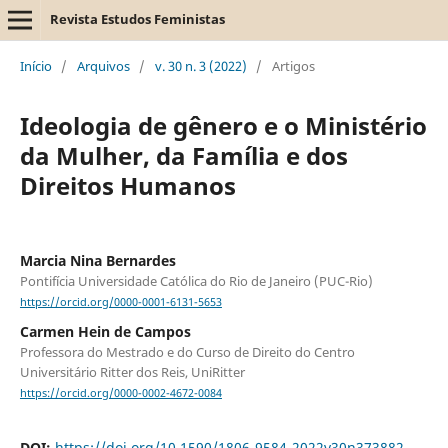
Revista Estudos Feministas
Início
/
Arquivos
/
v. 30 n. 3 (2022)
/
Artigos
Ideologia de gênero e o Ministério
da Mulher, da Família e dos
Direitos Humanos
Marcia Nina Bernardes
Pontifícia Universidade Católica do Rio de Janeiro (PUC-Rio)
https://orcid.org/0000-0001-6131-5653
Carmen Hein de Campos
Professora do Mestrado e do Curso de Direito do Centro
Universitário Ritter dos Reis, UniRitter
https://orcid.org/0000-0002-4672-0084
DOI:
https://doi.org/10.1590/1806-9584-2022v30n373882