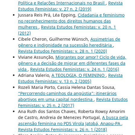
Política e Relações Internacionais no Brasil
,
Revista
Estudos Feministas: v. 27 n. 2 (2019)
Jussara Reis Prá, Léa Epping,
Cidadania e feminismo
no reconhecimento dos direitos humanos das
mulheres
,
Revista Estudos Feministas: v. 20 n. 1
(2012)
Cibele Cheron, Guilherme Wünsch,
Assimetrias de
gênero e indignidade na sucessão hereditária
,
Revista Estudos Feministas: v. 28 n. 1 (2020)
Viviane Assunção,
Migrantes por amor? Ciclo de vida,
gênero e a decisão de migrar em diferentes fases da
vida
,
Revista Estudos Feministas: v. 24 n. 1 (2016)
Adriana Valerio,
A TEOLOGIA, O FEMININO
,
Revista
Estudos Feministas: v. 13 n. 2 (2005)
Rozeli Maria Porto, Cassia Helena Dantas Sousa,
“Percorrendo caminhos da angústia”: itinerários
abortivos em uma capital nordestina
,
Revista Estudos
Feministas: v. 25 n. 2 (2017)
Ana Ruth dos Santos Chaves, Roberta Rowsy Amorim
de Castro, Andreia de Menezes Portugal,
A busca pela
ascensão feminina no PDS Virola Jatobá, Anapu-PA
,
Revista Estudos Feministas: v. 26 n. 1 (2018)