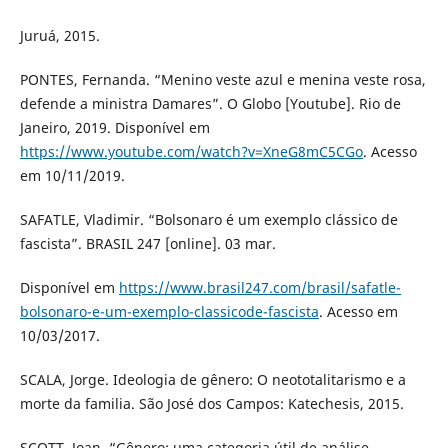
Juruá, 2015.
PONTES, Fernanda. “Menino veste azul e menina veste rosa,
defende a ministra Damares”. O Globo [Youtube]. Rio de
Janeiro, 2019. Disponível em
https://www.youtube.com/watch?v=XneG8mC5CGo
. Acesso
em 10/11/2019.
SAFATLE, Vladimir. “Bolsonaro é um exemplo clássico de
fascista”. BRASIL 247 [online]. 03 mar.
Disponível em
https://www.brasil247.com/brasil/safatle-
bolsonaro-e-um-exemplo-classicode-fascista
. Acesso em
10/03/2017.
SCALA, Jorge. Ideologia de gênero: O neototalitarismo e a
morte da familia. São José dos Campos: Katechesis, 2015.
SCOTT, Joan. “Gênero: uma categoria útil de análise