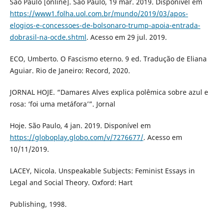
São Paulo [online]. São Paulo, 19 mar. 2019. Disponível em
https://www1.folha.uol.com.br/mundo/2019/03/apos-
elogios-e-concessoes-de-bolsonaro-trump-apoia-entrada-
dobrasil-na-ocde.shtml
. Acesso em 29 jul. 2019.
ECO, Umberto. O Fascismo eterno. 9 ed. Tradução de Eliana
Aguiar. Rio de Janeiro: Record, 2020.
JORNAL HOJE. “Damares Alves explica polêmica sobre azul e
rosa: ‘foi uma metáfora’”. Jornal
Hoje. São Paulo, 4 jan. 2019. Disponível em
https://globoplay.globo.com/v/7276677/
. Acesso em
10/11/2019.
LACEY, Nicola. Unspeakable Subjects: Feminist Essays in
Legal and Social Theory. Oxford: Hart
Publishing, 1998.