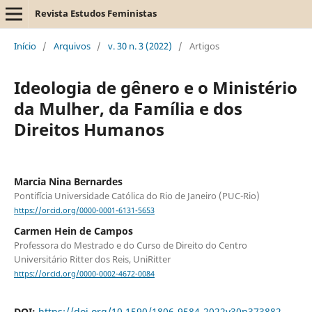
Revista Estudos Feministas
Início
/
Arquivos
/
v. 30 n. 3 (2022)
/
Artigos
Ideologia de gênero e o Ministério
da Mulher, da Família e dos
Direitos Humanos
Marcia Nina Bernardes
Pontifícia Universidade Católica do Rio de Janeiro (PUC-Rio)
https://orcid.org/0000-0001-6131-5653
Carmen Hein de Campos
Professora do Mestrado e do Curso de Direito do Centro
Universitário Ritter dos Reis, UniRitter
https://orcid.org/0000-0002-4672-0084
DOI:
https://doi.org/10.1590/1806-9584-2022v30n373882