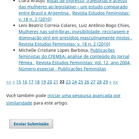
Clara Araújo,
Rotas de ingresso, trajetórias e acesso
das mulheres ao legislativo – um estudo comparado
entre Brasil e Argentina
,
Revista Estudos Feministas:
v. 18 n. 2 (2010)
Leni Beatriz Correia Colares, Luiz Antônio Bogo Chies,
Mulheres nas so(m)bras: invisibilidade, reciclagem e
dominação viril em presídios masculinamente mistos
,
Revista Estudos Feministas: v. 18 n. 2 (2010)
Michelle Cristiane Lopes Barbosa,
Publicações
feministas do CFEMEA: análise de conteúdo do Jornal
Fêmea
,
Revista Estudos Feministas: Vol. 12, ano 2004,
Número especial - Publicações Feministas
<<
<
15
16
17
18
19
20
21
22
23
24
25
26
27
28
29
>
>>
Você também pode
iniciar uma pesquisa avançada por
similaridade
para este artigo.
Enviar Submissão