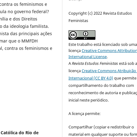
 contra os feminismos e
ula no governo federal?
Copyright (c) 2022 Revista Estudos
lia e dos Direitos
Feministas
 da ideologia familista.
ista das principais ações
irmar que o MMFDH
Este trabalho está licenciado sob um
al, contra os feminismos e
licença
Creative Commons Attribution
International License
.
A
Revista Estudos Feministas
está sob 
licença
Creative Commons Atribuição 
Internacional (CC BY 4.0)
que permite
compartilhamento do trabalho com
reconhecimento de autoria e publica
inicial neste periódico.
A licença permite:
Compartilhar (copiar e redistribuir o
 Católica do Rio de
material em qualquer suporte ou for