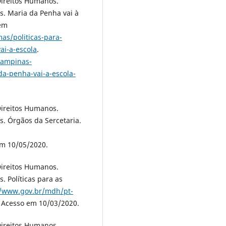
Direitos Humanos.
s. Maria da Penha vai à
 em
s/politicas-para-
i-a-escola
.
campinas-
a-penha-vai-a-escola-
Direitos Humanos.
s. Órgãos da Sercetaria.
em 10/05/2020.
Direitos Humanos.
. Políticas para as
//www.gov.br/mdh/pt-
. Acesso em 10/03/2020.
Direitos Humanos.