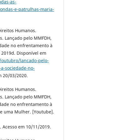
odas-as-
rondas-e-patrulhas-maria-
Direitos Humanos.
res. Lançado pelo MMFDH,
edade no enfrentamento à
9. 2019d. Disponível em
/outubro/lancado-pelo-
-a-sociedade-no-
m 20/03/2020.
Direitos Humanos.
res. Lançado pelo MMFDH,
edade no enfrentamento à
ve uma Mulher. [Youtube].
. Acesso em 10/11/2019.