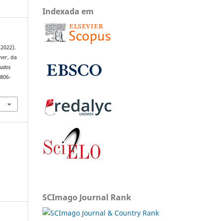
Indexada em
(2022).
her, da
tudos
1806-
SCImago Journal Rank