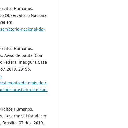
Direitos Humanos.
 do Observatório Nacional
ível em
ervatorio-nacional-da-
Direitos Humanos.
es. Aviso de pauta: Com
no Federal inaugura Casa
nov. 2019. 2019b.
-
vestimentosde-mais-de-r-
ulher-brasileira-em-sao-
Direitos Humanos.
s. Governo vai fortalecer
 Brasília, 07 dez. 2019.