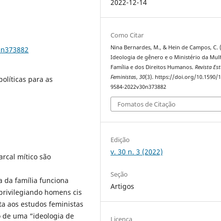
2022-12-14
Como Citar
Nina Bernardes, M., & Hein de Campos, C. 
0n373882
Ideologia de gênero e o Ministério da Mul
Família e dos Direitos Humanos.
Revista Es
Feministas
,
30
(3). https://doi.org/10.1590/
olíticas para as
9584-2022v30n373882
Fomatos de Citação
Edição
v. 30 n. 3 (2022)
arcal mítico são
Seção
a da família funciona
Artigos
privilegiando homens cis
ta aos estudos feministas
o de uma “ideologia de
Licença