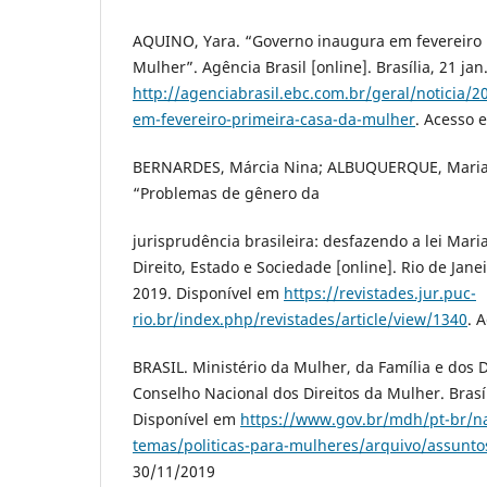
AQUINO, Yara. “Governo inaugura em fevereiro 
Mulher”. Agência Brasil [online]. Brasília, 21 ja
http://agenciabrasil.ebc.com.br/geral/noticia/
em-fevereiro-primeira-casa-da-mulher
. Acesso 
BERNARDES, Márcia Nina; ALBUQUERQUE, Marian
“Problemas de gênero da
jurisprudência brasileira: desfazendo a lei Mari
Direito, Estado e Sociedade [online]. Rio de Janei
2019. Disponível em
https://revistades.jur.puc-
rio.br/index.php/revistades/article/view/1340
. 
BRASIL. Ministério da Mulher, da Família e dos 
Conselho Nacional dos Direitos da Mulher. Brasíl
Disponível em
https://www.gov.br/mdh/pt-br/n
temas/politicas-para-mulheres/arquivo/assunto
30/11/2019