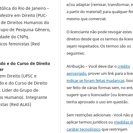
e/ou adaptar (remixar, transformar, e 
tólica do Rio de Janeiro –
a partir do material) para qualquer fi
Mestre em Direito (PUC-
mesmo que comercial.
 de Direitos Humanos do
rupo de Pesquisa Gênero,
O licenciante não pode revogar estes
idade do CNPq.
direitos desde que os termos da licen
cos feministas (Red
sejam respeitados. Os termos são os
seguintes:
do e do Curso de Direito
Atribuição – Você deve dar o
crédito
er
apropriado
, prover um link para a lic
em Direito (UFSC e
indicar se foram feitas mudanças
. Is
o e do Curso de Direito
ser feito de várias formas sem, no ent
r. Líder do Grupo de
sugerir que o licenciador (ou licencian
tos Humanos. Integrante
tenha aprovado o uso em questão.
istas (Red ALAS)
Sem restrições adicionais - Você não 
aplicar termos jurídicos ou
medidas d
caráter tecnológico
que restrinjam