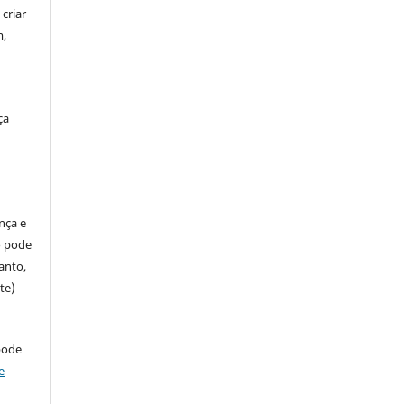
criar
m,
ça
ença e
so pode
anto,
te)
pode
e