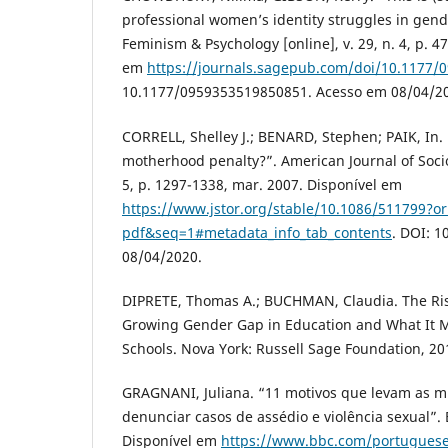
professional women’s identity struggles in gen
Feminism & Psychology [online], v. 29, n. 4, p. 4
em
https://journals.sagepub.com/doi/10.1177
10.1177/0959353519850851. Acesso em 08/04/2
CORRELL, Shelley J.; BENARD, Stephen; PAIK, In. “
motherhood penalty?”. American Journal of Sociol
5, p. 1297-1338, mar. 2007. Disponível em
https://www.jstor.org/stable/10.1086/511799?o
pdf&seq=1#metadata_info_tab_contents
. DOI: 
08/04/2020.
DIPRETE, Thomas A.; BUCHMAN, Claudia. The Ri
Growing Gender Gap in Education and What It 
Schools. Nova York: Russell Sage Foundation, 20
GRAGNANI, Juliana. “11 motivos que levam as m
denunciar casos de assédio e violência sexual”. 
Disponível em
https://www.bbc.com/portuguese