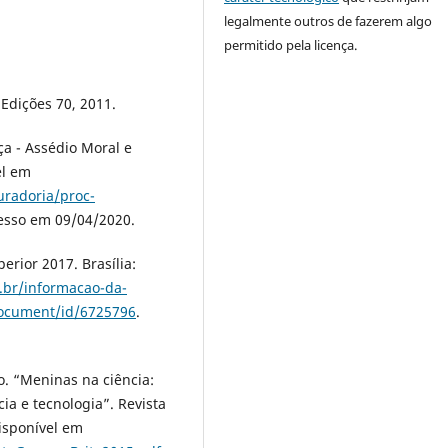
legalmente outros de fazerem algo
permitido pela licença.
Edições 70, 2011.
a - Assédio Moral e
el em
uradoria/proc-
cesso em 09/04/2020.
rior 2017. Brasília:
v.br/informacao-da-
ocument/id/6725796
.
o. “Meninas na ciência:
ia e tecnologia”. Revista
Disponível em