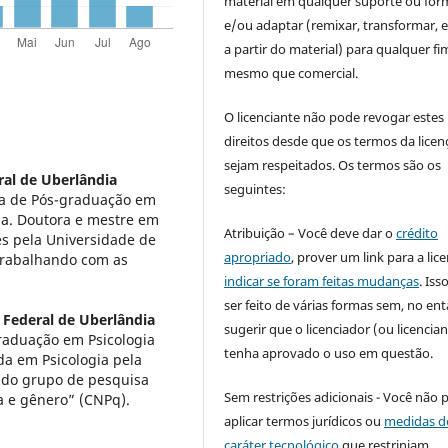
material em qualquer suporte ou for
e/ou adaptar (remixar, transformar, e 
a partir do material) para qualquer fi
mesmo que comercial.
O licenciante não pode revogar estes
direitos desde que os termos da licen
sejam respeitados. Os termos são os
ral de Uberlândia
seguintes:
ama de Pós-graduação em
ia. Doutora e mestre em
Atribuição – Você deve dar o
crédito
es pela Universidade de
apropriado
, prover um link para a lic
Trabalhando com as
indicar se foram feitas mudanças
. Is
ser feito de várias formas sem, no ent
 Federal de Uberlândia
sugerir que o licenciador (ou licencian
raduação em Psicologia
tenha aprovado o uso em questão.
da em Psicologia pela
e do grupo de pesquisa
Sem restrições adicionais - Você não 
a e gênero” (CNPq).
aplicar termos jurídicos ou
medidas d
caráter tecnológico
que restrinjam