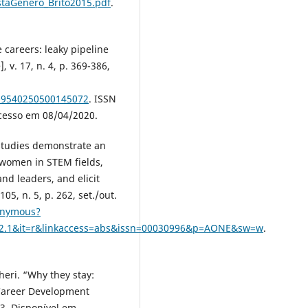
istaGenero_Brito2015.pdf
.
careers: leaky pipeline
 v. 17, n. 4, p. 369-386,
/09540250500145072
. ISSN
cesso em 08/04/2020.
 studies demonstrate an
 women in STEM fields,
d leaders, and elicit
105, n. 5, p. 262, set./out.
onymous?
2.1&it=r&linkaccess=abs&issn=00030996&p=AONE&sw=w
.
heri. “Why they stay:
Career Development
013. Disponível em