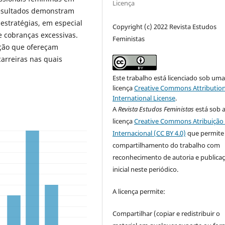
Licença
esultados demonstram
estratégias, em especial
Copyright (c) 2022 Revista Estudos
e cobranças excessivas.
Feministas
nção que ofereçam
arreiras nas quais
Este trabalho está licenciado sob um
licença
Creative Commons Attribution
International License
.
A
Revista Estudos Feministas
está sob 
licença
Creative Commons Atribuição 
Internacional (CC BY 4.0)
que permite
compartilhamento do trabalho com
reconhecimento de autoria e publica
inicial neste periódico.
A licença permite:
Compartilhar (copiar e redistribuir o