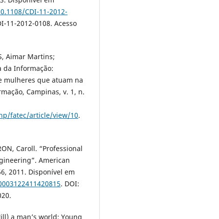
10.1108/CDI-11-2012-
DI-11-2012-0108. Acesso
, Aimar Martins;
a da Informação:
de mulheres que atuam na
rmação, Campinas, v. 1, n.
p/fatec/article/view/10
.
ON, Caroll. “Professional
ngineering”. American
666, 2011. Disponível em
/0003122411420815
. DOI:
020.
ill) a man’s world: Young