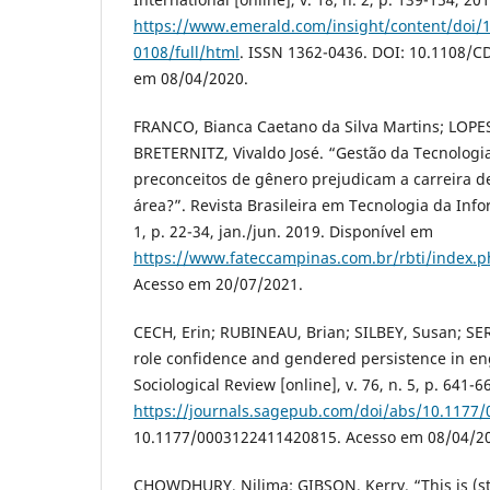
https://www.emerald.com/insight/content/doi/
0108/full/html
. ISSN 1362-0436. DOI: 10.1108/C
em 08/04/2020.
FRANCO, Bianca Caetano da Silva Martins; LOPES
BRETERNITZ, Vivaldo José. “Gestão da Tecnologi
preconceitos de gênero prejudicam a carreira 
área?”. Revista Brasileira em Tecnologia da Info
1, p. 22-34, jan./jun. 2019. Disponível em
https://www.fateccampinas.com.br/rbti/index.ph
Acesso em 20/07/2021.
CECH, Erin; RUBINEAU, Brian; SILBEY, Susan; SER
role confidence and gendered persistence in e
Sociological Review [online], v. 76, n. 5, p. 641-
https://journals.sagepub.com/doi/abs/10.1177
10.1177/0003122411420815. Acesso em 08/04/2
CHOWDHURY, Nilima; GIBSON, Kerry. “This is (st