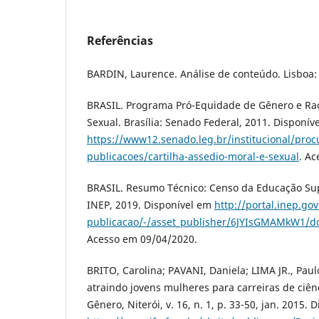
Referências
BARDIN, Laurence. Análise de conteúdo. Lisboa: 
BRASIL. Programa Pró-Equidade de Gênero e Raç
Sexual. Brasília: Senado Federal, 2011. Disponív
https://www12.senado.leg.br/institucional/proc
publicacoes/cartilha-assedio-moral-e-sexual
. A
BRASIL. Resumo Técnico: Censo da Educação Supe
INEP, 2019. Disponível em
http://portal.inep.go
publicacao/-/asset_publisher/6JYIsGMAMkW1/d
Acesso em 09/04/2020.
BRITO, Carolina; PAVANI, Daniela; LIMA JR., Paul
atraindo jovens mulheres para carreiras de ciênc
Gênero, Niterói, v. 16, n. 1, p. 33-50, jan. 2015. 