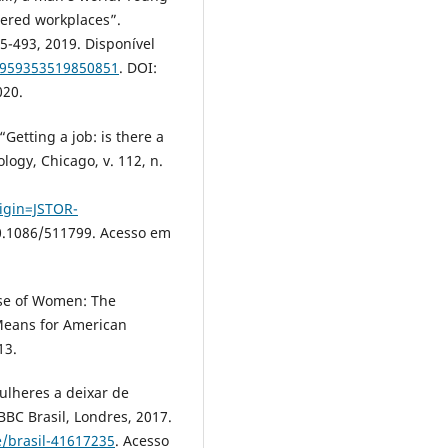
dered workplaces”.
75-493, 2019. Disponível
/0959353519850851
. DOI:
020.
Getting a job: is there a
ogy, Chicago, v. 112, n.
rigin=JSTOR-
10.1086/511799. Acesso em
se of Women: The
Means for American
13.
ulheres a deixar de
BBC Brasil, Londres, 2017.
/brasil-41617235
. Acesso