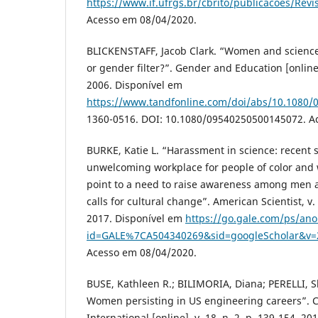
https://www.if.ufrgs.br/cbrito/publicacoes/Rev
Acesso em 08/04/2020.
BLICKENSTAFF, Jacob Clark. “Women and science 
or gender filter?”. Gender and Education [online],
2006. Disponível em
https://www.tandfonline.com/doi/abs/10.1080
1360-0516. DOI: 10.1080/09540250500145072. A
BURKE, Katie L. “Harassment in science: recent
unwelcoming workplace for people of color and
point to a need to raise awareness among men an
calls for cultural change”. American Scientist, v. 
2017. Disponível em
https://go.gale.com/ps/an
id=GALE%7CA504340269&sid=googleScholar&v=
Acesso em 08/04/2020.
BUSE, Kathleen R.; BILIMORIA, Diana; PERELLI, S
Women persisting in US engineering careers”. 
International [online], v. 18, n. 2, p. 139-154, 2