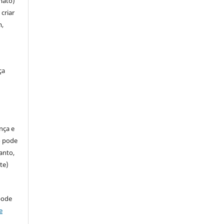
mato)
criar
m,
ça
ença e
so pode
anto,
te)
pode
e