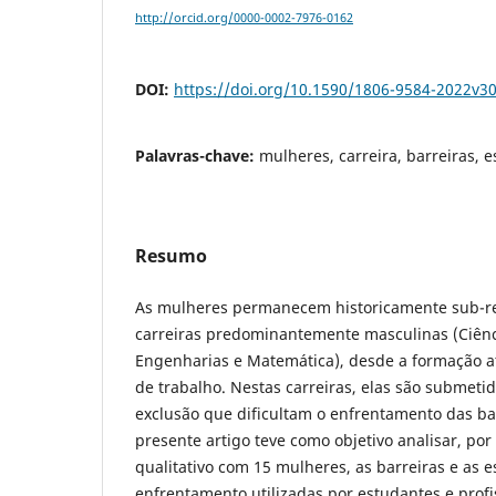
http://orcid.org/0000-0002-7976-0162
DOI:
https://doi.org/10.1590/1806-9584-2022v3
Palavras-chave:
mulheres, carreira, barreiras, e
Resumo
As mulheres permanecem historicamente sub-r
carreiras predominantemente masculinas (Ciênc
Engenharias e Matemática), desde a formação a
de trabalho. Nestas carreiras, elas são submet
exclusão que dificultam o enfrentamento das ba
presente artigo teve como objetivo analisar, po
qualitativo com 15 mulheres, as barreiras e as e
enfrentamento utilizadas por estudantes e prof