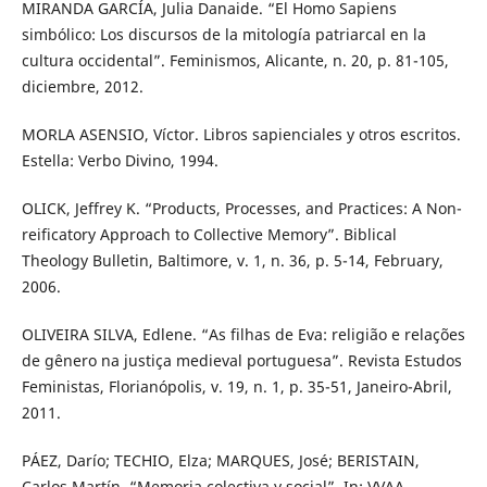
MIRANDA GARCÍA, Julia Danaide. “El Homo Sapiens
simbólico: Los discursos de la mitología patriarcal en la
cultura occidental”. Feminismos, Alicante, n. 20, p. 81-105,
diciembre, 2012.
MORLA ASENSIO, Víctor. Libros sapienciales y otros escritos.
Estella: Verbo Divino, 1994.
OLICK, Jeffrey K. “Products, Processes, and Practices: A Non-
reificatory Approach to Collective Memory”. Biblical
Theology Bulletin, Baltimore, v. 1, n. 36, p. 5-14, February,
2006.
OLIVEIRA SILVA, Edlene. “As filhas de Eva: religião e relações
de gênero na justiça medieval portuguesa”. Revista Estudos
Feministas, Florianópolis, v. 19, n. 1, p. 35-51, Janeiro-Abril,
2011.
PÁEZ, Darío; TECHIO, Elza; MARQUES, José; BERISTAIN,
Carlos Martín. “Memoria colectiva y social”. In: VVAA.