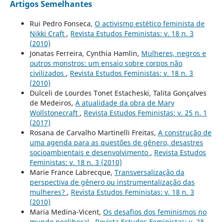
Artigos Semelhantes
Rui Pedro Fonseca,
O activismo estético feminista de
Nikki Craft
,
Revista Estudos Feministas: v. 18 n. 3
(2010)
Jonatas Ferreira, Cynthia Hamlin,
Mulheres, negros e
outros monstros: um ensaio sobre corpos não
civilizados
,
Revista Estudos Feministas: v. 18 n. 3
(2010)
Dulceli de Lourdes Tonet Estacheski, Talita Gonçalves
de Medeiros,
A atualidade da obra de Mary
Wollstonecraft
,
Revista Estudos Feministas: v. 25 n. 1
(2017)
Rosana de Carvalho Martinelli Freitas,
A construção de
uma agenda para as questões de gênero, desastres
socioambientais e desenvolvimento
,
Revista Estudos
Feministas: v. 18 n. 3 (2010)
Marie France Labrecque,
Transversalização da
perspectiva de gênero ou instrumentalização das
mulheres?
,
Revista Estudos Feministas: v. 18 n. 3
(2010)
Maria Medina-Vicent,
Os desafios dos feminismos no
mundo neoliberal
,
Revista Estudos Feministas: v. 28