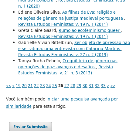
n. 1 (2020)
Edlene Oliveira Silva,
As filhas de Eva: religião e
relações de gênero na justiça medieval portuguesa
,
Revista Estudos Feministas: v. 19 n. 1 (2011)
Greta Claire Gaard,
Rumo ao ecofeminismo queer
,
Revista Estudos Feministas: v. 19 n. 1 (2011)
Gabrielle Vivian Bittelbrun,
Ser objeto de opressão não
é ser vítima: uma entrevista com Catarina Martins
,
Revista Estudos Feministas: v. 27 n. 2 (2019)
Tamya Rocha Rebelo,
O equilíbrio de gênero nas
operações de paz: avanços e desafios
,
Revista
Estudos Feministas: v. 21 n. 3 (2013)
<<
<
19
20
21
22
23
24
25
26
27
28
29
30
31
32
33
>
>>
Você também pode
iniciar uma pesquisa avançada por
similaridade
para este artigo.
Enviar Submissão