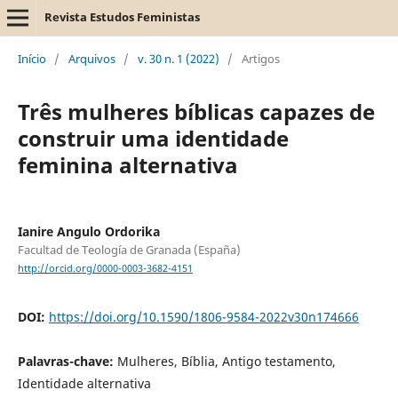
Revista Estudos Feministas
Início
/
Arquivos
/
v. 30 n. 1 (2022)
/
Artigos
Três mulheres bíblicas capazes de
construir uma identidade
feminina alternativa
Ianire Angulo Ordorika
Facultad de Teología de Granada (España)
http://orcid.org/0000-0003-3682-4151
DOI:
https://doi.org/10.1590/1806-9584-2022v30n174666
Palavras-chave:
Mulheres, Bíblia, Antigo testamento,
Identidade alternativa