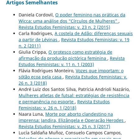
Artigos Semelhantes
Daniela Cordovil,
O poder feminino nas práticas da
Wicca: uma análise dos “Círculos de Mulheres”
,
Revista Estudos Feministas: v. 23 n. 2 (2015)
Carla Rodrigues,
A costela de Adão: diferenças sexuais
a partir de Lévinas
,
Revista Estudos Feministas: v. 19
n. 2 (2011)
Giulia Crippa,
O grotesco como estratégia de
afirmação da produção pictórica feminina
,
Revista
Estudos Feministas: v. 11 n. 1 (2003)
Flávia Rodrigues Monteiro,
Vozes que importam: o
sótão ecoa pela casa
,
Revista Estudos Feministas: v.
26 n. 3 (2018)
André Luiz dos Santos Silva, Patrícia Andrioli Nazário,
Mulheres atletas de futsal: estratégias de resistência
e permanência no esporte
,
Revista Estudos
Feministas: v. 26 n. 1 (2018)
Naara Luna,
Morte por aborto clandestino na
imprensa: Jandira, Elizângela e Operação Herodes
,
Revista Estudos Feministas: v. 25 n. 3 (2017)
Lucía Saldaña Muñoz, Consuelo Campos Campos,
Relações de gênero e organização em casais que