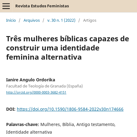
Revista Estudos Feministas
Início
/
Arquivos
/
v. 30 n. 1 (2022)
/
Artigos
Três mulheres bíblicas capazes de
construir uma identidade
feminina alternativa
Ianire Angulo Ordorika
Facultad de Teología de Granada (España)
http://orcid.org/0000-0003-3682-4151
DOI:
https://doi.org/10.1590/1806-9584-2022v30n174666
Palavras-chave:
Mulheres, Bíblia, Antigo testamento,
Identidade alternativa