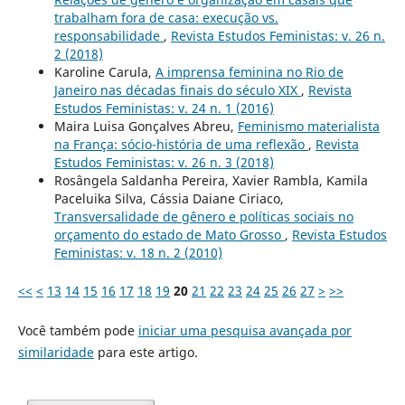
trabalham fora de casa: execução vs.
responsabilidade
,
Revista Estudos Feministas: v. 26 n.
2 (2018)
Karoline Carula,
A imprensa feminina no Rio de
Janeiro nas décadas finais do século XIX
,
Revista
Estudos Feministas: v. 24 n. 1 (2016)
Maira Luisa Gonçalves Abreu,
Feminismo materialista
na França: sócio-história de uma reflexão
,
Revista
Estudos Feministas: v. 26 n. 3 (2018)
Rosângela Saldanha Pereira, Xavier Rambla, Kamila
Paceluika Silva, Cássia Daiane Ciriaco,
Transversalidade de gênero e políticas sociais no
orçamento do estado de Mato Grosso
,
Revista Estudos
Feministas: v. 18 n. 2 (2010)
<<
<
13
14
15
16
17
18
19
20
21
22
23
24
25
26
27
>
>>
Você também pode
iniciar uma pesquisa avançada por
similaridade
para este artigo.