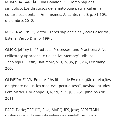
MIRANDA GARCÍA, Julia Danaide. “El Homo Sapiens
simbólico: Los discursos de la mitología patriarcal en la
cultura occidental”. Feminismos, Alicante, n. 20, p. 81-105,
diciembre, 2012.
MORLA ASENSIO, Víctor. Libros sapienciales y otros escritos.
Estella: Verbo Divino, 1994.
OLICK, Jeffrey K. “Products, Processes, and Practices: A Non-
reificatory Approach to Collective Memory”. Biblical
Theology Bulletin, Baltimore, v. 1, n. 36, p. 5-14, February,
2006.
OLIVEIRA SILVA, Edlene. “As filhas de Eva: religião e relações
de gênero na justiça medieval portuguesa”. Revista Estudos
Feministas, Florianópolis, v. 19, n. 1, p. 35-51, Janeiro-Abril,
2011.
PÁEZ, Darío; TECHIO, Elza; MARQUES, José; BERISTAIN,
Carlos Martín. “Memoria colectiva y social”. In: VVAA.