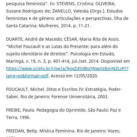
pesquisa feminista”. In: STEVENS, Cristina; OLIVEIRA,
Susane Rodrigues de; ZANELLO, Valeska (Orgs.). Estudos
feministas e de gênero: articulações e perspectivas. Ilha de
Santa Catarina: Mulheres, 2014. p. 11-21.
DUARTE, André de Macedo; CÉSAR, Maria Rita de Assis.
“Michel Foucault e as Lutas do Presente: para além do
sujeito identitário de direitos”. Psicologia em Estudo,
Maringá, v. 19, n. 3, p. 401-414, jul./set. 2014. Disponível em
https://www.scielo.br/j/pe/a/9gxZdSVBsQNwzJz8snNZLvP/?
lang=pt&format=pdf
. Acesso em 12/05/2020.
FOUCAULT, Michel. Ditos e Escritos IV: Estratégia, Poder-
Saber. Rio de Janeiro: Forense Universitária, 2003.
FREIRE, Paulo. Pedagogia do Oprimido. São Paulo: Paz e
Terra, 1996.
FRIEDAN, Betty. Mística Feminina. Rio de Janeiro: Vozes,