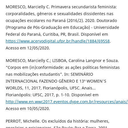
MORESCO, Marcielly C. Primavera secundarista feminista:
corporalidades, gêneros e sexualidades dissidentes nas
ocupações escolares no Paraná (2016/2). 2020. Doutorado
(Programa de Pós-Graduação em Educação) - Universidade
Federal do Paraná, Curitiba, PR, Brasil. Disponível em
https://www.acervodigital.ufpr.br/handle/1884/69558
.
Acesso em 12/05/2020.
MORESCO, Marcielly C.; LISBOA, Carolina Langnor e Souza.
“Corpos em (in)conformidade: as ações políticas feministas
nas mobilizações estudantis”. In: SEMINÁRIO
INTERNACIONAL FAZENDO GÊNERO E 13º WOMEN'S
WORLDS, 11, 2017, Florianópolis, UFSC. Anais...
Florianópolis: UFSC, 2017, p. 1-10. Disponível em
http://www.en.wwc2017.eventos.dype.com.br/resources/anai
Acesso em 10/05/2020.
PERROT, Michelle. Os excluídos da história: mulheres,
operários e prisioneiros. São Paulo: Paz e Terra, 2001.