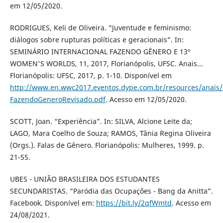
em 12/05/2020.
RODRIGUES, Keli de Oliveira. “Juventude e feminismo:
diálogos sobre rupturas políticas e geracionais”. In:
SEMINÁRIO INTERNACIONAL FAZENDO GÊNERO E 13º
WOMEN'S WORLDS, 11, 2017, Florianópolis, UFSC. Anais...
Florianópolis: UFSC, 2017, p. 1-10. Disponível em
http://www.en.wwc2017.eventos.dype.com.br/resources/anai
FazendoGeneroRevisado.pdf
. Acesso em 12/05/2020.
SCOTT, Joan. “Experiência”. In: SILVA, Alcione Leite da;
LAGO, Mara Coelho de Souza; RAMOS, Tânia Regina Oliveira
(Orgs.). Falas de Gênero. Florianópolis: Mulheres, 1999. p.
21-55.
UBES - UNIÃO BRASILEIRA DOS ESTUDANTES
SECUNDARISTAS. “Paródia das Ocupações - Bang da Anitta”.
Facebook. Disponível em:
https://bit.ly/2qfWmtd
. Acesso em
24/08/2021.