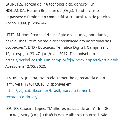
LAURETIS, Teresa de. “A tecnologia de gênero”. In:
HOLLANDA, Heloisa Buarque de (Org.). Tendências e
impasses: o feminismo como crítica cultural. Rio de Janeiro,
Rocco, 1994. p. 206-242.
LEITE, Miriam Soares. “No ‘colégio dos alunos, por alunos,
para alunos’: feminismo e desconstrução em narrativas das
ocupações”. ETD - Educação Temática Digital, Campinas, v.
19, n. esp., p. 23-47, jan./mar. 2017. Disponível em
https://periodicos.sbu.unicamp.br/ojs/index.php/etd/article/v
Acesso em 12/05/2020.
LINHARES, Juliana. “Marcela Temer: bela, recatada e ‘do
lar’”. Veja, 18/04/2016. Disponível em
https://veja.abril.com.br/brasil/marcela-temer-bela-
recatada-e-do-lar/
.
LOURO, Guacira Lopes. “Mulheres na sala de aula”. In: DEL
PRIORE, Mary (Org.). História das Mulheres no Brasil. São