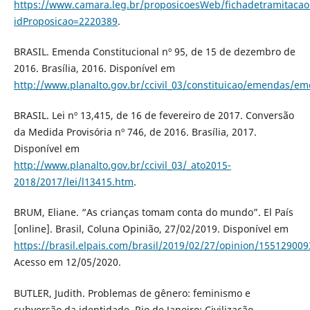
https://www.camara.leg.br/proposicoesWeb/fichadetramitacao
idProposicao=2220389
.
BRASIL. Emenda Constitucional nº 95, de 15 de dezembro de
2016. Brasília, 2016. Disponível em
http://www.planalto.gov.br/ccivil_03/constituicao/em
BRASIL. Lei nº 13,415, de 16 de fevereiro de 2017. Conversão
da Medida Provisória nº 746, de 2016. Brasília, 2017.
Disponível em
http://www.planalto.gov.br/ccivil_03/_ato2015-
2018/2017/lei/l13415.htm
.
BRUM, Eliane. “As crianças tomam conta do mundo”. El País
[online]. Brasil, Coluna Opinião, 27/02/2019. Disponível em
https://brasil.elpais.com/brasil/2019/02/27/opinion/15512900
Acesso em 12/05/2020.
BUTLER, Judith. Problemas de gênero: feminismo e
subversão da identidade. Rio de Janeiro: Civilização