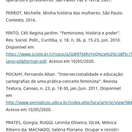
PERROT, Michelle. Minha história das mulheres. São Paulo:
Contexto, 2016.
PINTO, Céli Regina Jardim. “Feminismo, história e poder”.
Rev. Sociol. Polit., Curitiba, v. 18, n. 36, p. 15-23, jun. 2010.
Disponível em
https://www.scielo.br/j/rsocp/a/GW9TMRsYgQNzxNjZNcSBf5r/
lang=pt&format=pdf
. Acesso em 10/05/2020.
POCAHY, Fernando Altair. “Interseccionalidade e educação:
cartografias de uma prática-conceito feminista”. Revista
Textura, Canoas, n. 23, p. 18-30, jan./jun. 2011. Disponível
em
http://www.periodicos.ulbra.br/index.php/txra/article/view/98
Acesso em 10/05/2020.
PRATES, Giorgia; RUGGI, Lennita Oliveira; SILVA, Mônica
Ribeiro da; MACHADO, Valéria Floriano. Ocupar e resistir: