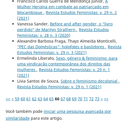
Francisco Carlos Guerra de Mendonça Júnior,
A
Mulher Heroína em combate ao patriarcado em
Moçambique
,
Revista Estudos Feministas: v. 29 n. 2
(2021)
Vanessa Sander,
Before and after gender, o “livro
perdido” de Marilyn Strathern
,
Revista Estudos
Feministas: v. 28 n. 3 (2020)
Alexandre Barbosa Fraga, Thays Almeida Monticelli,
"PEC das Domésticas”: holofotes e bastidores
,
Revista
Estudos Feministas: v. 29 n. 3 (2021)
Ermelinda Liberato,
Sexo, género & feminismo: para
uma vindicação contemporânea dos direitos das
mulheres
,
Revista Estudos Feministas: v. 29 n. 1
(2021)
Lívia Santos de Souza,
Sobre o feminismo decolonial
,
Revista Estudos Feministas: v. 29 n. 1 (2021)
<<
<
59
60
61
62
63
64
65
66
67
68
69
70
71
72
73
>
>>
Você também pode
iniciar uma pesquisa avançada por
similaridade
para este artigo.