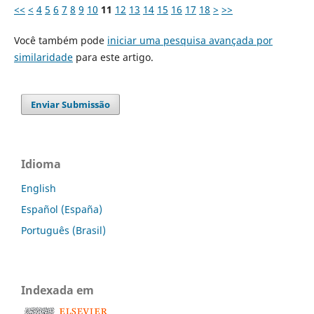
<<
<
4
5
6
7
8
9
10
11
12
13
14
15
16
17
18
>
>>
Você também pode
iniciar uma pesquisa avançada por
similaridade
para este artigo.
Enviar Submissão
Idioma
English
Español (España)
Português (Brasil)
Indexada em