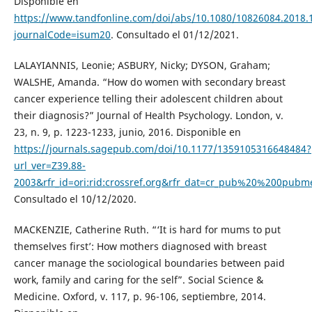
Disponible en
https://www.tandfonline.com/doi/abs/10.1080/10826084.2018.
journalCode=isum20
. Consultado el 01/12/2021.
LALAYIANNIS, Leonie; ASBURY, Nicky; DYSON, Graham;
WALSHE, Amanda. “How do women with secondary breast
cancer experience telling their adolescent children about
their diagnosis?” Journal of Health Psychology. London, v.
23, n. 9, p. 1223-1233, junio, 2016. Disponible en
https://journals.sagepub.com/doi/10.1177/1359105316648484?
url_ver=Z39.88-
2003&rfr_id=ori:rid:crossref.org&rfr_dat=cr_pub%20%200pubm
Consultado el 10/12/2020.
MACKENZIE, Catherine Ruth. “‘It is hard for mums to put
themselves first’: How mothers diagnosed with breast
cancer manage the sociological boundaries between paid
work, family and caring for the self”. Social Science &
Medicine. Oxford, v. 117, p. 96-106, septiembre, 2014.