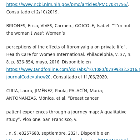
https://www.ncbi.nlm.nih.gov/pmc/articles/PMC7081756/
.
Consultado el 2/10/2019.
BRIONES, Erica; VIVES, Carmen.; GOICOLE, Isabel. “‘I’m not
the woman I was’: Women’s
perceptions of the effects of fibromyalgia on private life”.
Health Care for Women International. Philadelphia, v. 37, n.
8, p. 836-854, mayo, 2016. Disponible en
https://www.tandfonline.com/doi/abs/10.1080/07399332.2016.
journalCode=uhcw20
. Consultado el 11/06/2020.
CIRIA, Laura; JIMÉNEZ, Paula; PALACÍN, María;
ANTOÑANZAS, Mónica, et al. “Breast cancer
patient experiences through a journey map: A qualitative
study”. PloS one. San Francisco, v.
, n. 9, e0257680, septiembre, 2021. Disponible en