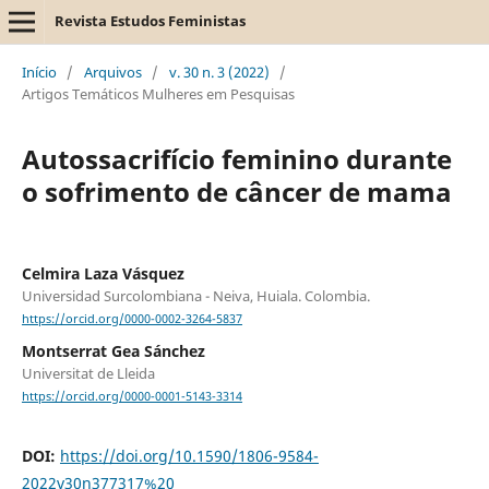
Revista Estudos Feministas
Início
/
Arquivos
/
v. 30 n. 3 (2022)
/
Artigos Temáticos Mulheres em Pesquisas
Autossacrifício feminino durante
o sofrimento de câncer de mama
Celmira Laza Vásquez
Universidad Surcolombiana - Neiva, Huiala. Colombia.
https://orcid.org/0000-0002-3264-5837
Montserrat Gea Sánchez
Universitat de Lleida
https://orcid.org/0000-0001-5143-3314
DOI:
https://doi.org/10.1590/1806-9584-
2022v30n377317%20