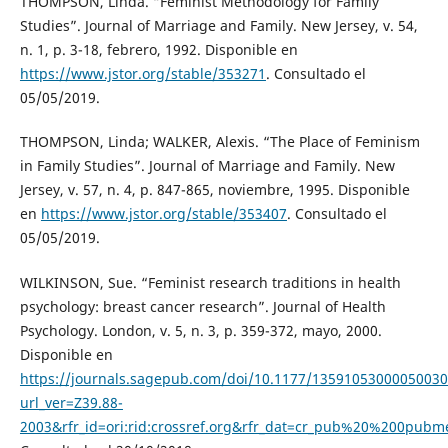
THOMPSON, Linda. “Feminist Methodology for Family
Studies”. Journal of Marriage and Family. New Jersey, v. 54,
n. 1, p. 3-18, febrero, 1992. Disponible en
https://www.jstor.org/stable/353271
. Consultado el
05/05/2019.
THOMPSON, Linda; WALKER, Alexis. “The Place of Feminism
in Family Studies”. Journal of Marriage and Family. New
Jersey, v. 57, n. 4, p. 847-865, noviembre, 1995. Disponible
en
https://www.jstor.org/stable/353407
. Consultado el
05/05/2019.
WILKINSON, Sue. “Feminist research traditions in health
psychology: breast cancer research”. Journal of Health
Psychology. London, v. 5, n. 3, p. 359-372, mayo, 2000.
Disponible en
https://journals.sagepub.com/doi/10.1177/1359105300005003
url_ver=Z39.88-
2003&rfr_id=ori:rid:crossref.org&rfr_dat=cr_pub%20%200pubm