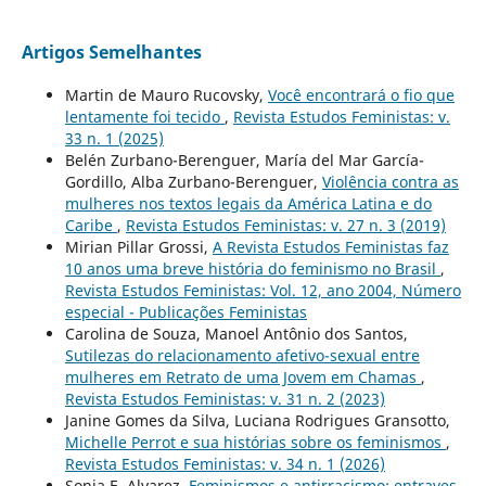
Artigos Semelhantes
Martin de Mauro Rucovsky,
Você encontrará o fio que
lentamente foi tecido
,
Revista Estudos Feministas: v.
33 n. 1 (2025)
Belén Zurbano-Berenguer, María del Mar García-
Gordillo, Alba Zurbano-Berenguer,
Violência contra as
mulheres nos textos legais da América Latina e do
Caribe
,
Revista Estudos Feministas: v. 27 n. 3 (2019)
Mirian Pillar Grossi,
A Revista Estudos Feministas faz
10 anos uma breve história do feminismo no Brasil
,
Revista Estudos Feministas: Vol. 12, ano 2004, Número
especial - Publicações Feministas
Carolina de Souza, Manoel Antônio dos Santos,
Sutilezas do relacionamento afetivo-sexual entre
mulheres em Retrato de uma Jovem em Chamas
,
Revista Estudos Feministas: v. 31 n. 2 (2023)
Janine Gomes da Silva, Luciana Rodrigues Gransotto,
Michelle Perrot e sua histórias sobre os feminismos
,
Revista Estudos Feministas: v. 34 n. 1 (2026)
Sonia E. Alvarez,
Feminismos e antirracismo: entraves