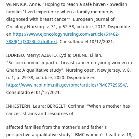
WENNICK, Anne. “Hoping to reach a safe haven - Swedish
families’ lived experience when a family member is
diagnosed with breast cancer”. European Journal of
Oncology Nursing. v. 31, p.52-58, octubre, 2017. Disponible
en
https://www.ejoncologynursing.com/article/S1462-
3889(17)30230-2/fulltext
. Consultado el 10/12/2021.
IDDRISU, Merry; AZIATO, Lydia; OHENE, Lilian.
“Socioeconomic impact of breast cancer on young women in
Ghana: A qualitative study”. Nursing open. New Jersey, v. 8,
n. 1, p. 29-38, octubre, 2020. Disponible en
https://www.ncbi.nlm.nih.gov/pmc/articles/PMC7729654/
.
Consultado el 01/12/2021.
INHESTERN, Laura; BERGELT, Corinna. “When a mother has
cancer: strains and resources of
affected families from the mother’s and father’s
perspective-a qualitative study”. BMC women’s health. v. 18,