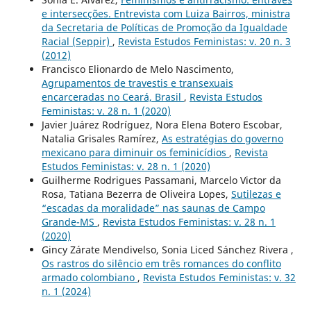
e intersecções. Entrevista com Luiza Bairros, ministra
da Secretaria de Políticas de Promoção da Igualdade
Racial (Seppir)
,
Revista Estudos Feministas: v. 20 n. 3
(2012)
Francisco Elionardo de Melo Nascimento,
Agrupamentos de travestis e transexuais
encarceradas no Ceará, Brasil
,
Revista Estudos
Feministas: v. 28 n. 1 (2020)
Javier Juárez Rodríguez, Nora Elena Botero Escobar,
Natalia Grisales Ramírez,
As estratégias do governo
mexicano para diminuir os feminicídios
,
Revista
Estudos Feministas: v. 28 n. 1 (2020)
Guilherme Rodrigues Passamani, Marcelo Victor da
Rosa, Tatiana Bezerra de Oliveira Lopes,
Sutilezas e
“escadas da moralidade” nas saunas de Campo
Grande-MS
,
Revista Estudos Feministas: v. 28 n. 1
(2020)
Gincy Zárate Mendivelso, Sonia Liced Sánchez Rivera ,
Os rastros do silêncio em três romances do conflito
armado colombiano
,
Revista Estudos Feministas: v. 32
n. 1 (2024)