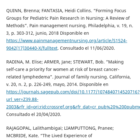
QUINN, Brenna; FANTASIA, Heidi Collins. “Forming Focus
Groups for Pediatric Pain Research in Nursing: A Review of
Methods”. Pain management nursing. Philadelphia, v. 19, n.
3, p. 303-312, junio, 2018 Disponible en
https://www.painmanagementnursing.org/article/S1524-
9042(17)30440-X/fulltext
. Consultado el 11/06/2020.
RADINA, M. Elise; ARMER, Jane; STEWART, Bob. “Making
self-care a priority for women at risk of breast cancer-
related lymphedema”. Journal of family nursing. California,
v. 20, n. 2, p. 226-249, mayo, 2014. Disponible en
https://journals.sagepub.com/doi/10.1177/1074840714520716?
url_ver=Z39.88-
2003&rfr_id=ori:rid:crossref.org&rfr_dat=cr_pub%20%200pubm
Consultado el 20/04/2020.
RAJAGOPAL, Lalithambigai; LIAMPUTTONG, Pranee;
MCBRIDE, Kate. “The Lived Experience of