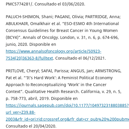
PMC5774281/. Consultado el 03/06/2020.
PALUCH-SHIMON, Shani; PAGANI, Olivia; PARTRIDGE, Anna;
ABULKHAIR, Omalkhair et al. “ESO-ESMO 4th International
Consensus Guidelines for Breast Cancer in Young Women
(BCY4)”. Annals of Oncolgy. London, v. 31, n. 6, p. 674-696,
junio, 2020. Disponible en
https://www.annalsofoncology.org/article/S0923-
7534(20)36363-8/fulltext
. Consultado el 06/12/2021.
PRITLOVE, Cheryl; SAFAI, Parissa; ANGUS, Jan; ARMSTRONG,
Pat et al. “‘It’s Hard Work’: A Feminist Political Economy
Approach to Reconceptualizing ‘Work’ in the Cancer
Context”. Qualitative Health Research. California, v. 29, n. 5,
p. 758-773, abril, 2019. Disponible en
https://journals.sagepub.com/doi/10.1177/1049732318803885?
url_ver=Z39.88-
2003&rfr_id=ori:rid:crossref.org&rfr_dat=cr_pub%20%200pubm
Consultado el 20/04/2020.