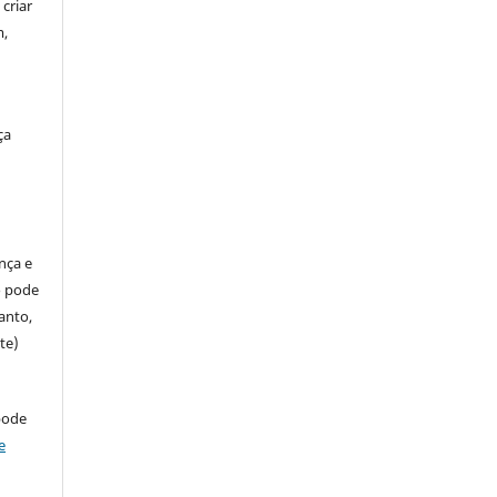
criar
m,
ça
ença e
so pode
anto,
te)
pode
e