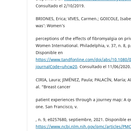
Consultado el 2/10/2019.
BRIONES, Erica; VIVES, Carmen.; GOICOLE, Isabel
was’: Women’s
perceptions of the effects of fibromyalgia on priv
Women International. Philadelphia, v. 37, n. 8, 
Disponible en
https://www.tandfonline.com/doi/abs/10.1080/
journalCode=uhcw20
. Consultado el 11/06/2020.
CIRIA, Laura; JIMÉNEZ, Paula; PALACÍN, María;
al. “Breast cancer
patient experiences through a journey map: A qu
one. San Francisco, v.
, n. 9, e0257680, septiembre, 2021. Disponible e
https://www.ncbi.nlm.nih.gov/pmc/articles/PM