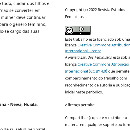
 tudo, cuidar dos filhos e
Copyright (c) 2022 Revista Estudos
e “não se converter em
Feministas
a mulher deve continuar
para o gênero feminino,
do-se cargo das suas.
Este trabalho está licenciado sob um
licença
Creative Commons Attribution
International License
.
A
Revista Estudos Feministas
está sob 
licença
Creative Commons Atribuição 
Internacional (CC BY 4.0)
que permite
compartilhamento do trabalho com
reconhecimento de autoria e publica
inicial neste periódico.
na - Neiva, Huiala.
A licença permite:
Compartilhar (copiar e redistribuir o
material em qualquer suporte ou for
o de su salud perinatal