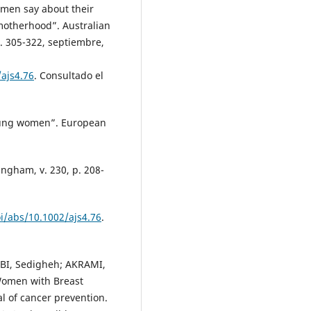
omen say about their
motherhood”. Australian
 p. 305-322, septiembre,
/ajs4.76
. Consultado el
young women”. European
ngham, v. 230, p. 208-
oi/abs/10.1002/ajs4.76
.
BI, Sedigheh; AKRAMI,
n Women with Breast
al of cancer prevention.