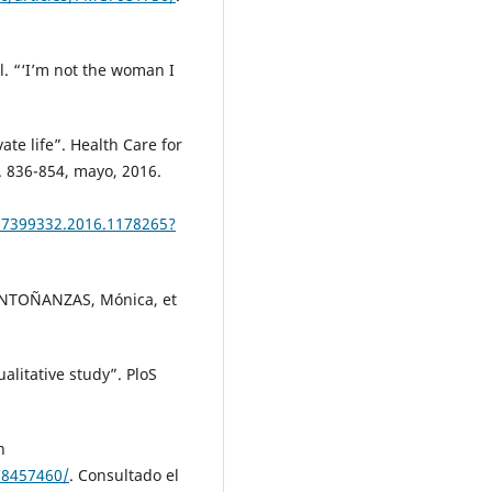
. “‘I’m not the woman I
ate life”. Health Care for
p. 836-854, mayo, 2016.
07399332.2016.1178265?
 ANTOÑANZAS, Mónica, et
alitative study”. PloS
n
C8457460/
. Consultado el