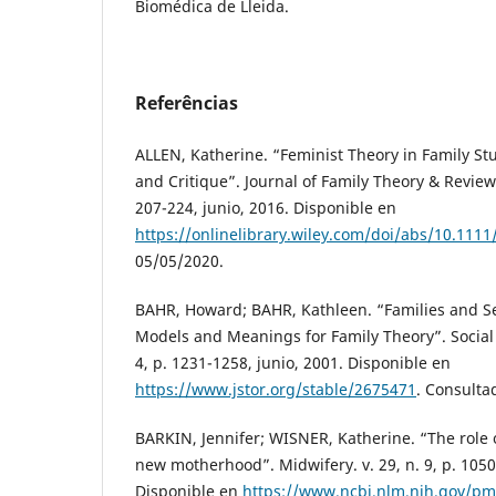
Biomédica de Lleida.
Referências
ALLEN, Katherine. “Feminist Theory in Family Stud
and Critique”. Journal of Family Theory & Review. 
207-224, junio, 2016. Disponible en
https://onlinelibrary.wiley.com/doi/abs/10.1111/
05/05/2020.
BAHR, Howard; BAHR, Kathleen. “Families and Self
Models and Meanings for Family Theory”. Social F
4, p. 1231-1258, junio, 2001. Disponible en
https://www.jstor.org/stable/2675471
. Consulta
BARKIN, Jennifer; WISNER, Katherine. “The role o
new motherhood”. Midwifery. v. 29, n. 9, p. 105
Disponible en
https://www.ncbi.nlm.nih.gov/pm