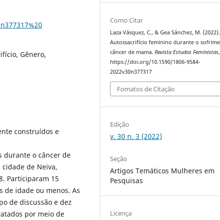
Como Citar
30n377317%20
Laza Vásquez, C., & Gea Sánchez, M. (2022)
Autossacrifício feminino durante o sofrim
câncer de mama.
Revista Estudos Feministas
fício, Gênero,
https://doi.org/10.1590/1806-9584-
2022v30n377317
Fomatos de Citação
Edição
nte construídos e
v. 30 n. 3 (2022)
s durante o câncer de
Seção
a cidade de Neiva,
Artigos Temáticos Mulheres em
. Participaram 15
Pesquisas
s de idade ou menos. As
po de discussão e dez
Licença
ratados por meio de