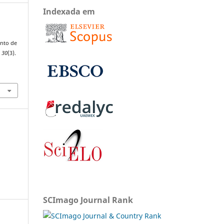
Indexada em
.
ento de
,
30
(3).
SCImago Journal Rank