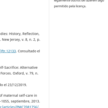
legalmente outros de fazerem algo
permitido pela licença.
ies: History, Reflection,
New Jersey, v. 8, n. 2, p.
jftr.12133
. Consultado el
-Sacrifice: Alternative
orces. Oxford, v. 79, n.
do el 23/12/2019.
f maternal self-care in
0-1055, septiembre, 2013.
c/articles/PMC7081756/
.