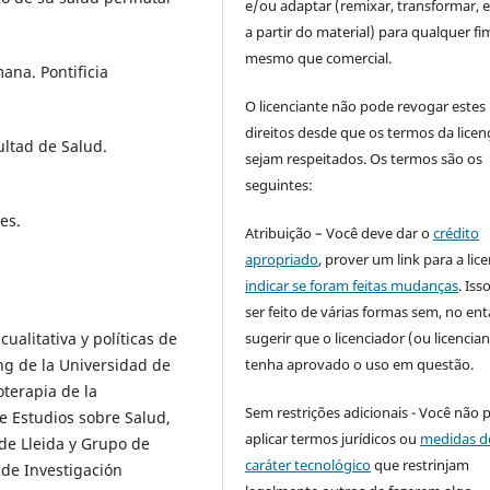
e/ou adaptar (remixar, transformar, e 
a partir do material) para qualquer fi
mesmo que comercial.
ana. Pontificia
O licenciante não pode revogar estes
direitos desde que os termos da licen
ultad de Salud.
sejam respeitados. Os termos são os
seguintes:
es.
Atribuição – Você deve dar o
crédito
apropriado
, prover um link para a lic
indicar se foram feitas mudanças
. Is
ser feito de várias formas sem, no ent
sugerir que o licenciador (ou licencian
ualitativa y políticas de
tenha aprovado o uso em questão.
ng de la Universidad de
oterapia de la
Sem restrições adicionais - Você não 
e Estudios sobre Salud,
aplicar termos jurídicos ou
medidas d
de Lleida y Grupo de
caráter tecnológico
que restrinjam
 de Investigación