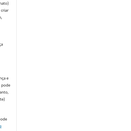
mato)
criar
m,
ça
ença e
so pode
anto,
te)
pode
e