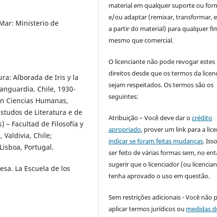
material em qualquer suporte ou for
e/ou adaptar (remixar, transformar, e 
Mar: Ministerio de
a partir do material) para qualquer fi
mesmo que comercial.
O licenciante não pode revogar estes
direitos desde que os termos da licen
ra: Alborada de Iris y la
sejam respeitados. Os termos são os
anguardia. Chile, 1930-
seguintes:
en Ciencias Humanas,
tudos de Literatura e de
Atribuição – Você deve dar o
crédito
 – Facultad de Filosofía y
apropriado
, prover um link para a lic
Valdivia, Chile;
indicar se foram feitas mudanças
. Is
Lisboa, Portugal.
ser feito de várias formas sem, no ent
sugerir que o licenciador (ou licencian
esa. La Escuela de los
tenha aprovado o uso em questão.
Sem restrições adicionais - Você não 
aplicar termos jurídicos ou
medidas d