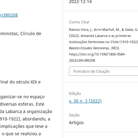
2022-12-14
0n380208
Como Citar
Ramos-Vera, J., Arre-Marfull, M., & Salas, G
ministas, Círculo de
(2022). Amanda Labarca e as primeiras
instituições feministas no Chile (1910-1922)
Revista Estudos Feministas
,
30
(3).
https://doi.org/10.1590/1806-9584-
2022v30n380208
Fomatos de Citação
inal do século XIX e
Edição
rganizar-se no espaço
v. 30 n. 3 (2022)
iversas esferas. Este
da Labarca à organização
Seção
1910-1922), abordando, a
Artigos
 implicações que teve a
 o que se realizou a