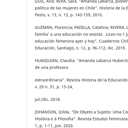
GUIL, Ana; VERA, Sara. “Amanda Labarca, pionera
política de las mujeres en Chile”. Historia de l
Pasto, v. 13, n. 13, p. 143-159, 2010.
GUZMÁN, Florencia; PADILLA, Catalina; RIVERA, L
familia’ a una educación no sexista . Liceo no 1 J
educación femenina ayer y hoy”. Cuadernos Chil
Educación, Santiago, n. 12, p. 96-112, dic. 2019.
HUAIQUIÁN, Claudia. “Amanda Labarca Hubersto
de una profesora
extraordinaria”. Revista Historia de la Educació
v. 20 n. 31, p. 15-24,
jul./dic. 2018.
JOHANSON, Izilda. “De Objeto a Sujeito: Uma Co
História e à Filosofia”. Revista Estudos Feministas
1, p. 1-11, jun. 2020.