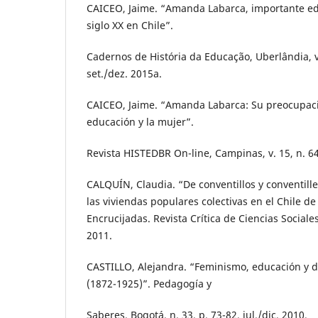
CAICEO, Jaime. “Amanda Labarca, importante ed
siglo XX en Chile”.
Cadernos de História da Educação, Uberlândia, v.
set./dez. 2015a.
CAICEO, Jaime. “Amanda Labarca: Su preocupación
educación y la mujer”.
Revista HISTEDBR On-line, Campinas, v. 15, n. 64,
CALQUÍN, Claudia. “De conventillos y conventill
las viviendas populares colectivas en el Chile de 
Encrucijadas. Revista Crítica de Ciencias Sociales,
2011.
CASTILLO, Alejandra. “Feminismo, educación y 
(1872-1925)”. Pedagogía y
Saberes, Bogotá, n. 33, p. 73-82, jul./dic. 2010.