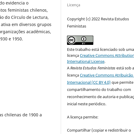
do evidencia o
Licença
os feministas chilenos,
o do Círculo de Lectura,
Copyright (c) 2022 Revista Estudos
 ativa em diversos grupos
Feministas
organizações acadêmicas,
1930 e 1950.
Este trabalho está licenciado sob um
licença
Creative Commons Attribution
International License
.
A
Revista Estudos Feministas
está sob 
licença
Creative Commons Atribuição 
Internacional (CC BY 4.0)
que permite
compartilhamento do trabalho com
reconhecimento de autoria e publica
inicial neste periódico.
as chilenas de 1900 a
A licença permite:
Compartilhar (copiar e redistribuir o