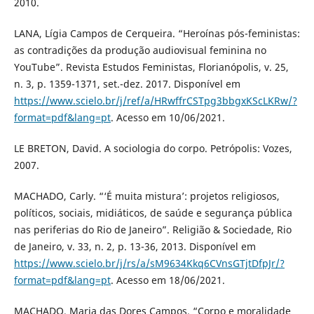
2010.
LANA, Lígia Campos de Cerqueira. “Heroínas pós-feministas:
as contradições da produção audiovisual feminina no
YouTube”. Revista Estudos Feministas, Florianópolis, v. 25,
n. 3, p. 1359-1371, set.-dez. 2017. Disponível em
https://www.scielo.br/j/ref/a/HRwffrCSTpg3bbgxKScLKRw/?
format=pdf&lang=pt
. Acesso em 10/06/2021.
LE BRETON, David. A sociologia do corpo. Petrópolis: Vozes,
2007.
MACHADO, Carly. “‘É muita mistura’: projetos religiosos,
políticos, sociais, midiáticos, de saúde e segurança pública
nas periferias do Rio de Janeiro”. Religião & Sociedade, Rio
de Janeiro, v. 33, n. 2, p. 13-36, 2013. Disponível em
https://www.scielo.br/j/rs/a/sM9634Kkq6CVnsGTjtDfpJr/?
format=pdf&lang=pt
. Acesso em 18/06/2021.
MACHADO, Maria das Dores Campos. “Corpo e moralidade