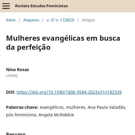
Revista Estudos Feministas
Início
/
Arquivos
/
v. 31 n. 1 (2023)
/
Artigos
Mulheres evangélicas em busca
da perfeição
Nina Rosas
UFMG
DOI:
https://doi.org/10.1590/1806-9584-2023v31n182539
Palavras-chave:
evangélicos, mulheres, Ana Paula Valadão,
pós-feminismo, Angela McRobbie
Resumo