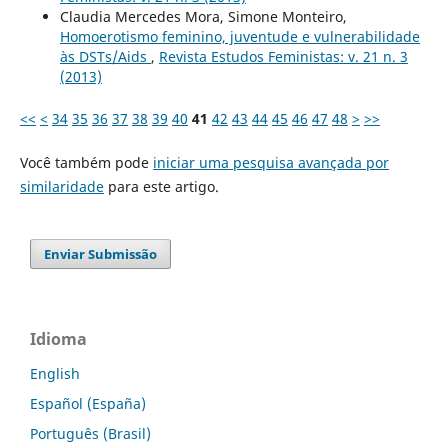
Claudia Mercedes Mora, Simone Monteiro,
Homoerotismo feminino, juventude e vulnerabilidade
às DSTs/Aids
,
Revista Estudos Feministas: v. 21 n. 3
(2013)
<<
<
34
35
36
37
38
39
40
41
42
43
44
45
46
47
48
>
>>
Você também pode
iniciar uma pesquisa avançada por
similaridade
para este artigo.
Enviar Submissão
Idioma
English
Español (España)
Português (Brasil)