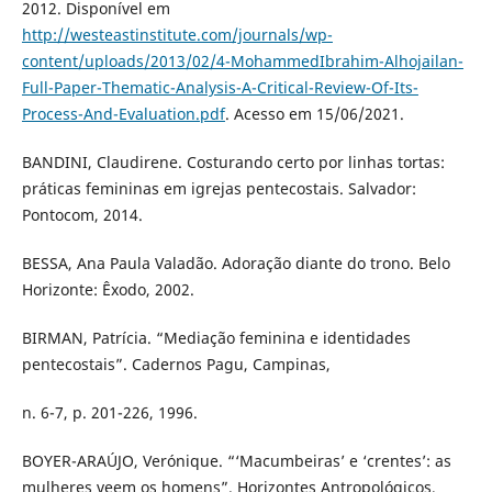
2012. Disponível em
http://westeastinstitute.com/journals/wp-
content/uploads/2013/02/4-MohammedIbrahim-Alhojailan-
Full-Paper-Thematic-Analysis-A-Critical-Review-Of-Its-
Process-And-Evaluation.pdf
. Acesso em 15/06/2021.
BANDINI, Claudirene. Costurando certo por linhas tortas:
práticas femininas em igrejas pentecostais. Salvador:
Pontocom, 2014.
BESSA, Ana Paula Valadão. Adoração diante do trono. Belo
Horizonte: Êxodo, 2002.
BIRMAN, Patrícia. “Mediação feminina e identidades
pentecostais”. Cadernos Pagu, Campinas,
n. 6-7, p. 201-226, 1996.
BOYER-ARAÚJO, Verónique. “‘Macumbeiras’ e ‘crentes’: as
mulheres veem os homens”. Horizontes Antropológicos,