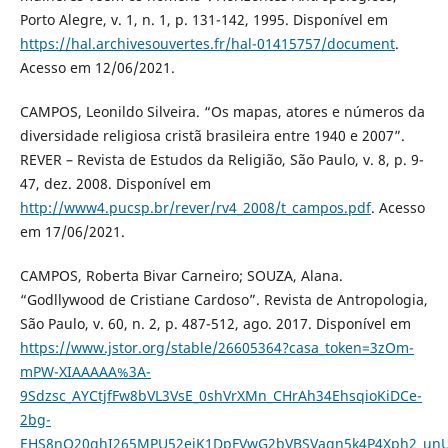
Porto Alegre, v. 1, n. 1, p. 131-142, 1995. Disponível em
https://hal.archivesouvertes.fr/hal-01415757/document
.
Acesso em 12/06/2021.
CAMPOS, Leonildo Silveira. “Os mapas, atores e números da
diversidade religiosa cristã brasileira entre 1940 e 2007”.
REVER – Revista de Estudos da Religião, São Paulo, v. 8, p. 9-
47, dez. 2008. Disponível em
http://www4.pucsp.br/rever/rv4_2008/t_campos.pdf
. Acesso
em 17/06/2021.
CAMPOS, Roberta Bivar Carneiro; SOUZA, Alana.
“Godllywood de Cristiane Cardoso”. Revista de Antropologia,
São Paulo, v. 60, n. 2, p. 487-512, ago. 2017. Disponível em
https://www.jstor.org/stable/26605364?casa_token=3zOm-
mPW-XIAAAAA%3A-
9Sdzsc_AYCtjfFw8bVL3VsE_0shVrXMn_CHrAh34EhsqioKiDCe-
2bg-
EHS8nQ20ghI265MPU52ejK1DpFVwG2bVBSVaqn5k4P4Xph2_unU