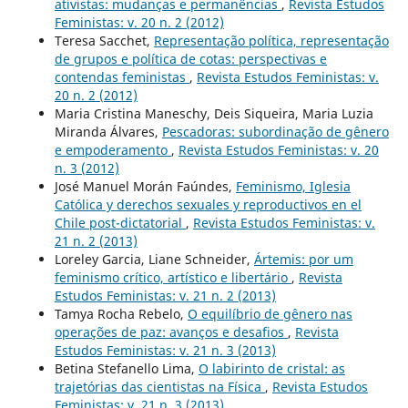
ativistas: mudanças e permanências
,
Revista Estudos
Feministas: v. 20 n. 2 (2012)
Teresa Sacchet,
Representação política, representação
de grupos e política de cotas: perspectivas e
contendas feministas
,
Revista Estudos Feministas: v.
20 n. 2 (2012)
Maria Cristina Maneschy, Deis Siqueira, Maria Luzia
Miranda Álvares,
Pescadoras: subordinação de gênero
e empoderamento
,
Revista Estudos Feministas: v. 20
n. 3 (2012)
José Manuel Morán Faúndes,
Feminismo, Iglesia
Católica y derechos sexuales y reproductivos en el
Chile post-dictatorial
,
Revista Estudos Feministas: v.
21 n. 2 (2013)
Loreley Garcia, Liane Schneider,
Ártemis: por um
feminismo crítico, artístico e libertário
,
Revista
Estudos Feministas: v. 21 n. 2 (2013)
Tamya Rocha Rebelo,
O equilíbrio de gênero nas
operações de paz: avanços e desafios
,
Revista
Estudos Feministas: v. 21 n. 3 (2013)
Betina Stefanello Lima,
O labirinto de cristal: as
trajetórias das cientistas na Física
,
Revista Estudos
Feministas: v. 21 n. 3 (2013)