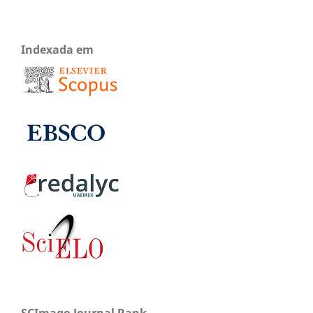
Indexada em
SCImago Journal Rank