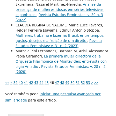
Extremera, Nazaret Martínez-Heredia,
Análise da
presença de mulheres idosas em séries televisivas
espanholas
,
Revista Estudos Feministas: v. 30 n. 3
(2022)
CLAUDIA REGINA BONALUME, Marie Luce Tavares,
Hélder Ferreira Isayama, Edmur Antonio Stoppa,
Mulheres, trabalho e lazer no Brasil: entre tempos,
gostos, desejos e a fruição de um direito
,
Revista
Estudos Feministas: v. 31 n. 2 (2023)
Marcela Pini Fernández, Barbara M. Arisi, Alessandra
Paola Caramori,
La primera mujer directora de la
Orquesta Filarmónica de Montevideo: entrevista con
Ligia Amadio
,
Revista Estudos Feministas: v. 28 n. 2
(2020)
<<
<
39
40
41
42
43
44
45
46
47
48
49
50
51
52
53
>
>>
Você também pode
iniciar uma pesquisa avançada por
similaridade
para este artigo.