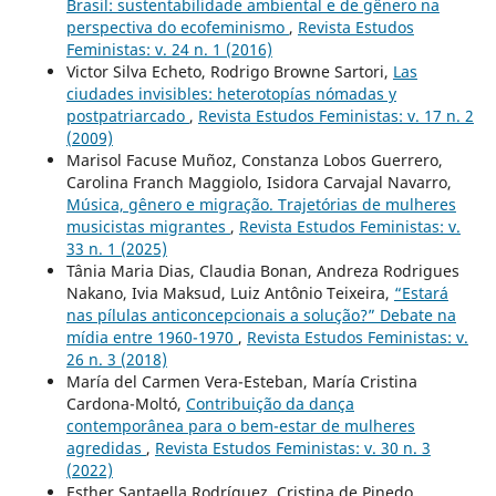
Brasil: sustentabilidade ambiental e de gênero na
perspectiva do ecofeminismo
,
Revista Estudos
Feministas: v. 24 n. 1 (2016)
Victor Silva Echeto, Rodrigo Browne Sartori,
Las
ciudades invisibles: heterotopías nómadas y
postpatriarcado
,
Revista Estudos Feministas: v. 17 n. 2
(2009)
Marisol Facuse Muñoz, Constanza Lobos Guerrero,
Carolina Franch Maggiolo, Isidora Carvajal Navarro,
Música, gênero e migração. Trajetórias de mulheres
musicistas migrantes
,
Revista Estudos Feministas: v.
33 n. 1 (2025)
Tânia Maria Dias, Claudia Bonan, Andreza Rodrigues
Nakano, Ivia Maksud, Luiz Antônio Teixeira,
“Estará
nas pílulas anticoncepcionais a solução?” Debate na
mídia entre 1960-1970
,
Revista Estudos Feministas: v.
26 n. 3 (2018)
María del Carmen Vera-Esteban, María Cristina
Cardona-Moltó,
Contribuição da dança
contemporânea para o bem-estar de mulheres
agredidas
,
Revista Estudos Feministas: v. 30 n. 3
(2022)
Esther Santaella Rodríguez, Cristina de Pinedo