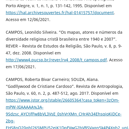
Porto Alegre, v. 1, n. 1, p. 131-142, 1995. Disponível em
https://hal.archivesouvertes.fr/hal-01415757/document
.
Acesso em 12/06/2021.
CAMPOS, Leonildo Silveira. “Os mapas, atores e números da
diversidade religiosa cristã brasileira entre 1940 e 2007”.
REVER – Revista de Estudos da Religião, São Paulo, v. 8, p. 9-
47, dez. 2008. Disponível em
http://www4.pucsp.br/rever/rv4_2008/t_campos.pdf
. Acesso
em 17/06/2021.
CAMPOS, Roberta Bivar Carneiro; SOUZA, Alana.
“Godllywood de Cristiane Cardoso”. Revista de Antropologia,
São Paulo, v. 60, n. 2, p. 487-512, ago. 2017. Disponível em
https://www.jstor.org/stable/26605364?casa_token=3zOm-
mPW-XIAAAAA%3A-
9Sdzsc_AYCtjfFw8bVL3VsE_0shVrXMn_CHrAh34EhsqioKiDCe-
2bg-
EHS8nQ20ghI265MPU52ejK1DpFVwG2bVBSVaqn5k4P4Xph2_unU