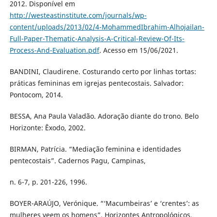
2012. Disponível em
http://westeastinstitute.com/journals/wp-
content/uploads/2013/02/4-MohammedIbrahim-Alhojailan-
Full-Paper-Thematic-Analysis-A-Critical-Review-Of-Its-
Process-And-Evaluation.pdf
. Acesso em 15/06/2021.
BANDINI, Claudirene. Costurando certo por linhas tortas:
práticas femininas em igrejas pentecostais. Salvador:
Pontocom, 2014.
BESSA, Ana Paula Valadão. Adoração diante do trono. Belo
Horizonte: Êxodo, 2002.
BIRMAN, Patrícia. “Mediação feminina e identidades
pentecostais”. Cadernos Pagu, Campinas,
n. 6-7, p. 201-226, 1996.
BOYER-ARAÚJO, Verónique. “‘Macumbeiras’ e ‘crentes’: as
mulheres veem os homens”. Horizontes Antropológicos,