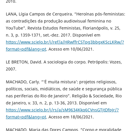
2010.
LANA, Lígia Campos de Cerqueira. “Heroínas pós-feministas:
as contradições da produção audiovisual feminina no
YouTube”. Revista Estudos Feministas, Florianópolis, v. 25,
n. 3, p. 1359-1371, set.-dez. 2017. Disponível em
https://www.scielo.br/j/ref/a/HRwffrCSTpg3bbgxKScLKRw/?
format=pdf&lang=pt
. Acesso em 10/06/2021.
LE BRETON, David. A sociologia do corpo. Petrópolis: Vozes,
2007.
MACHADO, Carly. “‘É muita mistura’: projetos religiosos,
políticos, sociais, midiáticos, de saúde e segurança pública
nas periferias do Rio de Janeiro”. Religião & Sociedade, Rio
de Janeiro, v. 33, n. 2, p. 13-36, 2013. Disponível em
https://www.scielo.br/j/rs/a/sM9634Kkq6CVnsGTjtDfpJr/?
format=pdf&lang=pt
. Acesso em 18/06/2021.
MACHADO, Maria das Dores Campos. “Corpo e moralidade