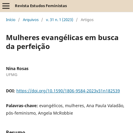
Revista Estudos Feministas
Início
/
Arquivos
/
v. 31 n. 1 (2023)
/
Artigos
Mulheres evangélicas em busca
da perfeição
Nina Rosas
UFMG
DOI:
https://doi.org/10.1590/1806-9584-2023v31n182539
Palavras-chave:
evangélicos, mulheres, Ana Paula Valadão,
pós-feminismo, Angela McRobbie
Resumo