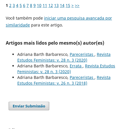
1
2
3
4
5
6
7
8
9
10
11
12
13
14
15
>
>>
Você também pode
iniciar uma pesquisa avançada por
similaridade
para este artigo.
Artigos mais lidos pelo mesmo(s) autor(es)
Adriana Barth Barbaresco,
Pareceristas
,
Revista
Estudos Feministas: v. 28 n. 3 (2020)
Adriana Barth Barbaresco,
Errata
,
Revista Estudos
Feministas: v. 28 n. 3 (2020)
Adriana Barth Barbaresco,
Pareceristas
,
Revista
Estudos Feministas: v. 26 n. 3 (2018)
Enviar Submissão