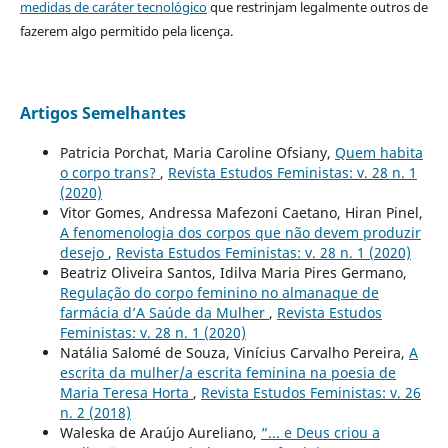
medidas de caráter tecnológico
que restrinjam legalmente outros de
fazerem algo permitido pela licença.
Artigos Semelhantes
Patricia Porchat, Maria Caroline Ofsiany,
Quem habita
o corpo trans?
,
Revista Estudos Feministas: v. 28 n. 1
(2020)
Vitor Gomes, Andressa Mafezoni Caetano, Hiran Pinel,
A fenomenologia dos corpos que não devem produzir
desejo
,
Revista Estudos Feministas: v. 28 n. 1 (2020)
Beatriz Oliveira Santos, Idilva Maria Pires Germano,
Regulação do corpo feminino no almanaque de
farmácia d’A Saúde da Mulher
,
Revista Estudos
Feministas: v. 28 n. 1 (2020)
Natália Salomé de Souza, Vinícius Carvalho Pereira,
A
escrita da mulher/a escrita feminina na poesia de
Maria Teresa Horta
,
Revista Estudos Feministas: v. 26
n. 2 (2018)
Waleska de Araújo Aureliano,
“... e Deus criou a