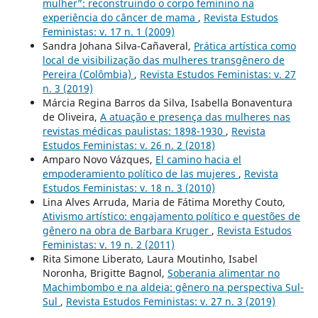
mulher”: reconstruindo o corpo feminino na
experiência do câncer de mama
,
Revista Estudos
Feministas: v. 17 n. 1 (2009)
Sandra Johana Silva-Cañaveral,
Prática artística como
local de visibilização das mulheres transgênero de
Pereira (Colômbia)
,
Revista Estudos Feministas: v. 27
n. 3 (2019)
Márcia Regina Barros da Silva, Isabella Bonaventura
de Oliveira,
A atuação e presença das mulheres nas
revistas médicas paulistas: 1898-1930
,
Revista
Estudos Feministas: v. 26 n. 2 (2018)
Amparo Novo Vázques,
El camino hacia el
empoderamiento político de las mujeres
,
Revista
Estudos Feministas: v. 18 n. 3 (2010)
Lina Alves Arruda, Maria de Fátima Morethy Couto,
Ativismo artístico: engajamento político e questões de
gênero na obra de Barbara Kruger
,
Revista Estudos
Feministas: v. 19 n. 2 (2011)
Rita Simone Liberato, Laura Moutinho, Isabel
Noronha, Brigitte Bagnol,
Soberania alimentar no
Machimbombo e na aldeia: gênero na perspectiva Sul-
Sul
,
Revista Estudos Feministas: v. 27 n. 3 (2019)