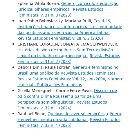
Eponina Vitola Boeira,
Gênero, currículo e educação
jurídica: olhares empíricos
,
Revista Estudos
Feministas: v. 31 n. 3 (2023)
Juan Pablo Bohoslavsky, Mariana Rulli,
Covid-19,
instituições financeiras internacionais e continuidade
das políticas androcêntricas na América Latina
,
Revista Estudos Feministas: v. 28 n. 2 (2020)
CRISTIANE CORADIN, SONIA FATIMA SCHWENDLER,
Histórias de vida de mulheres Sem Terra: divisão
sexual do trabalho na agroecologia
,
Revista Estudos
Feministas: v. 31 n. 2 (2023)
Debora Diniz, Paula Foltran,
Gênero e feminismo no
Brasil uma análise da Re3vista Estudos Feministas
,
Revista Estudos Feministas: Vol. 12, ano 2004, Número
especial - Publicações Feministas
Gisella Meneguelli, Carme Ferré-Pavia,
Discurso de
ódio contra Dilma Rousseff a partir de uma
perspectiva semiolinguística
,
Revista Estudos
Feministas: v. 32 n. 1 (2024)
Raphael Bispo,
Queixas do viver só: emoções, gênero
e envelhecimento na vida cotidiana
,
Revista Estudos
Feministas: v. 33 n. 1 (2025)