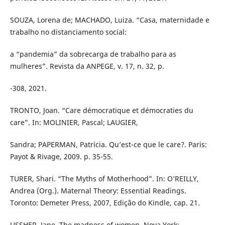
SOUZA, Lorena de; MACHADO, Luiza. “Casa, maternidade e
trabalho no distanciamento social:
a “pandemia” da sobrecarga de trabalho para as
mulheres”. Revista da ANPEGE, v. 17, n. 32, p.
-308, 2021.
TRONTO, Joan. “Care démocratique et démocraties du
care”. In: MOLINIER, Pascal; LAUGIER,
Sandra; PAPERMAN, Patrícia. Qu’est-ce que le care?. Paris:
Payot & Rivage, 2009. p. 35-55.
TURER, Shari. “The Myths of Motherhood”. In: O’REILLY,
Andrea (Org.). Maternal Theory: Essential Readings.
Toronto: Demeter Press, 2007, Edição do Kindle, cap. 21.
USSHER, Jane. The madness of women. Nova York: