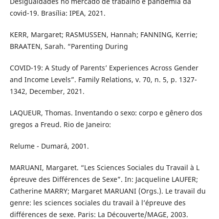
Desigualdades no mercado de trabalho e pandemia da
covid-19. Brasília: IPEA, 2021.
KERR, Margaret; RASMUSSEN, Hannah; FANNING, Kerrie;
BRAATEN, Sarah. “Parenting During
COVID-19: A Study of Parents’ Experiences Across Gender
and Income Levels”. Family Relations, v. 70, n. 5, p. 1327-
1342, December, 2021.
LAQUEUR, Thomas. Inventando o sexo: corpo e gênero dos
gregos a Freud. Rio de Janeiro:
Relume - Dumará, 2001.
MARUANI, Margaret. “Les Sciences Sociales du Travail à L
´épreuve des Différences de Sexe”. In: Jacqueline LAUFER;
Catherine MARRY; Margaret MARUANI (Orgs.). Le travail du
genre: les sciences sociales du travail à l’épreuve des
différences de sexe. Paris: La Découverte/MAGE, 2003.