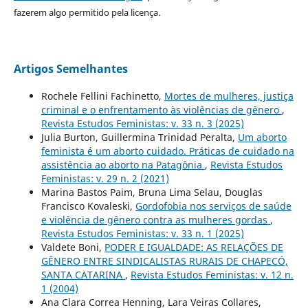
fazerem algo permitido pela licença.
Artigos Semelhantes
Rochele Fellini Fachinetto,
Mortes de mulheres, justiça
criminal e o enfrentamento às violências de gênero
,
Revista Estudos Feministas: v. 33 n. 3 (2025)
Julia Burton, Guillermina Trinidad Peralta,
Um aborto
feminista é um aborto cuidado. Práticas de cuidado na
assistência ao aborto na Patagônia
,
Revista Estudos
Feministas: v. 29 n. 2 (2021)
Marina Bastos Paim, Bruna Lima Selau, Douglas
Francisco Kovaleski,
Gordofobia nos serviços de saúde
e violência de gênero contra as mulheres gordas
,
Revista Estudos Feministas: v. 33 n. 1 (2025)
Valdete Boni,
PODER E IGUALDADE: AS RELAÇÕES DE
GÊNERO ENTRE SINDICALISTAS RURAIS DE CHAPECÓ,
SANTA CATARINA
,
Revista Estudos Feministas: v. 12 n.
1 (2004)
Ana Clara Correa Henning, Lara Veiras Collares,