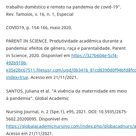
trabalho doméstico e remoto na pandemia de covid-19”.
Rev. Tamoios, v. 16, n. 1, Especial
COVID19, p. 154-166, maio 2020.
PARENT IN SCIENCE. Produtividade acadêmica durante a
pandemia: efeitos de gênero, raça e parentalidade. Parent
in Science, 2020. Disponível em
https://327b604e-5cf4-
492b910b-
e35e2bc67511.filesusr.com/ugd/0b341b_81cd8390d0f94bfd8fc
index=true
. Acesso em 21/11/2021.
SANTOS, Juliana et al. “A vivência da maternidade em meio
à pandemia”. Global Academic
Nursing Journal, n. 2 (Spe.1), e95, 2021. DOI: 10.5935/2675-
5602.20200095. Disponível em
https://globalacademicnursing.com/index.php/globacadnurs/ar
Acesso em 21/11/2021.