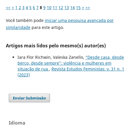
<<
<
1
2
3
4
5
6
7
8
9
10
11
12
13
14
15
>
>>
Você também pode
iniciar uma pesquisa avançada por
similaridade
para este artigo.
Artigos mais lidos pelo mesmo(s) autor(es)
Iara Flor Richwin, Valeska Zanello,
“Desde casa, desde
berço, desde sempre”: violência e mulheres em
situação de rua
,
Revista Estudos Feministas: v. 31 n. 1
(2023)
Enviar Submissão
Idioma