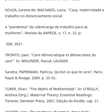
SOUZA, Lorena de; MACHADO, Luiza. “Casa, maternidade e
trabalho no distanciamento social:
a “pandemia” da sobrecarga de trabalho para as
mulheres”. Revista da ANPEGE, v. 17, n. 32, p.
-308, 2021.
TRONTO, Joan. “Care démocratique et démocraties du
care”. In: MOLINIER, Pascal; LAUGIER,
Sandra; PAPERMAN, Patrícia. Qu’est-ce que le care?. Paris:
Payot & Rivage, 2009. p. 35-55.
TURER, Shari. “The Myths of Motherhood”. In: O’REILLY,
Andrea (Org.). Maternal Theory: Essential Readings.
Toronto: Demeter Press, 2007, Edição do Kindle, cap. 21.
USSHER, Jane. The madness of women. Nova York: