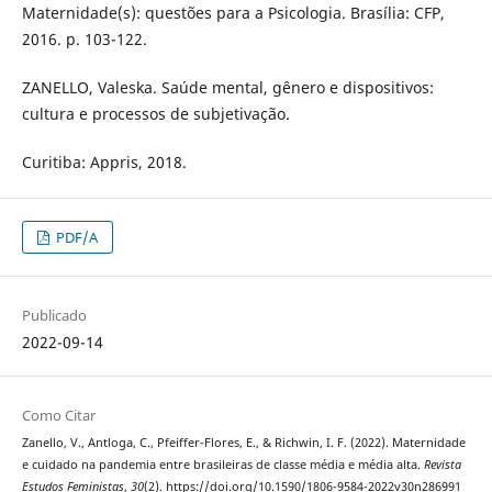
Maternidade(s): questões para a Psicologia. Brasília: CFP,
2016. p. 103-122.
ZANELLO, Valeska. Saúde mental, gênero e dispositivos:
cultura e processos de subjetivação.
Curitiba: Appris, 2018.
PDF/A
Publicado
2022-09-14
Como Citar
Zanello, V., Antloga, C., Pfeiffer-Flores, E., & Richwin, I. F. (2022). Maternidade
e cuidado na pandemia entre brasileiras de classe média e média alta.
Revista
Estudos Feministas
,
30
(2). https://doi.org/10.1590/1806-9584-2022v30n286991