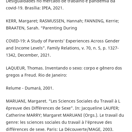
Desigualdades no mercado de trabalho e pandemia da
covid-19. Brasília: IPEA, 2021.
KERR, Margaret; RASMUSSEN, Hannah; FANNING, Kerrie;
BRAATEN, Sarah. “Parenting During
COVID-19: A Study of Parents’ Experiences Across Gender
and Income Levels”. Family Relations, v. 70, n. 5, p. 1327-
1342, December, 2021.
LAQUEUR, Thomas. Inventando o sexo: corpo e gênero dos
gregos a Freud. Rio de Janeiro:
Relume - Dumará, 2001.
MARUANI, Margaret. “Les Sciences Sociales du Travail à L
´épreuve des Différences de Sexe”. In: Jacqueline LAUFER;
Catherine MARRY; Margaret MARUANI (Orgs.). Le travail du
genre: les sciences sociales du travail à l’épreuve des
différences de sexe. Paris: La Découverte/MAGE, 2003.