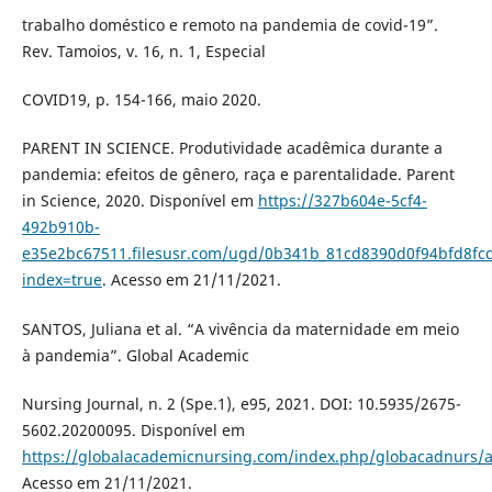
trabalho doméstico e remoto na pandemia de covid-19”.
Rev. Tamoios, v. 16, n. 1, Especial
COVID19, p. 154-166, maio 2020.
PARENT IN SCIENCE. Produtividade acadêmica durante a
pandemia: efeitos de gênero, raça e parentalidade. Parent
in Science, 2020. Disponível em
https://327b604e-5cf4-
492b910b-
e35e2bc67511.filesusr.com/ugd/0b341b_81cd8390d0f94bfd8fc
index=true
. Acesso em 21/11/2021.
SANTOS, Juliana et al. “A vivência da maternidade em meio
à pandemia”. Global Academic
Nursing Journal, n. 2 (Spe.1), e95, 2021. DOI: 10.5935/2675-
5602.20200095. Disponível em
https://globalacademicnursing.com/index.php/globacadnurs/ar
Acesso em 21/11/2021.