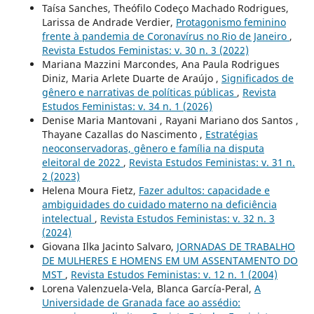
Taísa Sanches, Theófilo Codeço Machado Rodrigues,
Larissa de Andrade Verdier,
Protagonismo feminino
frente à pandemia de Coronavírus no Rio de Janeiro
,
Revista Estudos Feministas: v. 30 n. 3 (2022)
Mariana Mazzini Marcondes, Ana Paula Rodrigues
Diniz, Maria Arlete Duarte de Araújo ,
Significados de
gênero e narrativas de políticas públicas
,
Revista
Estudos Feministas: v. 34 n. 1 (2026)
Denise Maria Mantovani , Rayani Mariano dos Santos ,
Thayane Cazallas do Nascimento ,
Estratégias
neoconservadoras, gênero e família na disputa
eleitoral de 2022
,
Revista Estudos Feministas: v. 31 n.
2 (2023)
Helena Moura Fietz,
Fazer adultos: capacidade e
ambiguidades do cuidado materno na deficiência
intelectual
,
Revista Estudos Feministas: v. 32 n. 3
(2024)
Giovana Ilka Jacinto Salvaro,
JORNADAS DE TRABALHO
DE MULHERES E HOMENS EM UM ASSENTAMENTO DO
MST
,
Revista Estudos Feministas: v. 12 n. 1 (2004)
Lorena Valenzuela-Vela, Blanca García-Peral,
A
Universidade de Granada face ao assédio: