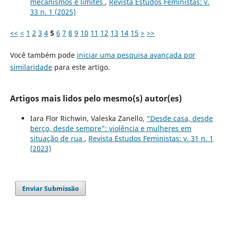
mecanismos e limites
,
Revista Estudos Feministas: v.
33 n. 1 (2025)
<<
<
1
2
3
4
5
6
7
8
9
10
11
12
13
14
15
>
>>
Você também pode
iniciar uma pesquisa avançada por
similaridade
para este artigo.
Artigos mais lidos pelo mesmo(s) autor(es)
Iara Flor Richwin, Valeska Zanello,
“Desde casa, desde
berço, desde sempre”: violência e mulheres em
situação de rua
,
Revista Estudos Feministas: v. 31 n. 1
(2023)
Enviar Submissão