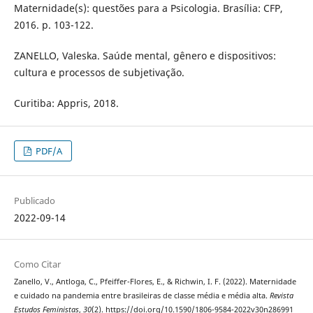
Maternidade(s): questões para a Psicologia. Brasília: CFP,
2016. p. 103-122.
ZANELLO, Valeska. Saúde mental, gênero e dispositivos:
cultura e processos de subjetivação.
Curitiba: Appris, 2018.
PDF/A
Publicado
2022-09-14
Como Citar
Zanello, V., Antloga, C., Pfeiffer-Flores, E., & Richwin, I. F. (2022). Maternidade
e cuidado na pandemia entre brasileiras de classe média e média alta.
Revista
Estudos Feministas
,
30
(2). https://doi.org/10.1590/1806-9584-2022v30n286991