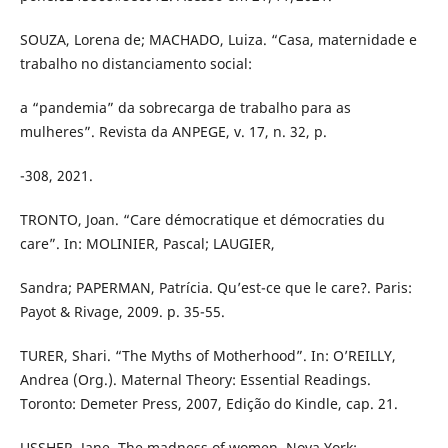
SOUZA, Lorena de; MACHADO, Luiza. “Casa, maternidade e
trabalho no distanciamento social:
a “pandemia” da sobrecarga de trabalho para as
mulheres”. Revista da ANPEGE, v. 17, n. 32, p.
-308, 2021.
TRONTO, Joan. “Care démocratique et démocraties du
care”. In: MOLINIER, Pascal; LAUGIER,
Sandra; PAPERMAN, Patrícia. Qu’est-ce que le care?. Paris:
Payot & Rivage, 2009. p. 35-55.
TURER, Shari. “The Myths of Motherhood”. In: O’REILLY,
Andrea (Org.). Maternal Theory: Essential Readings.
Toronto: Demeter Press, 2007, Edição do Kindle, cap. 21.
USSHER, Jane. The madness of women. Nova York: