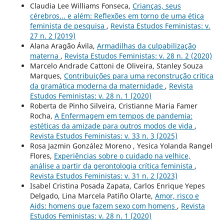
Claudia Lee Williams Fonseca,
Crianças, seus
cérebros... e além: Reflexões em torno de uma ética
feminista de pesquisa
,
Revista Estudos Feministas: v.
27 n. 2 (2019)
Alana Aragão Ávila,
Armadilhas da culpabilização
materna
,
Revista Estudos Feministas: v. 28 n. 2 (2020)
Marcelo Andrade Cattoni de Oliveira, Stanley Souza
Marques,
Contribuições para uma reconstrução crítica
da gramática moderna da maternidade
,
Revista
Estudos Feministas: v. 28 n. 1 (2020)
Roberta de Pinho Silveira, Cristianne Maria Famer
Rocha,
A Enfermagem em tempos de pandemia:
estéticas da amizade para outros modos de vida
,
Revista Estudos Feministas: v. 33 n. 3 (2025)
Rosa Jazmin González Moreno , Yesica Yolanda Rangel
Flores,
Experiências sobre o cuidado na velhice,
análise a partir da gerontologia crítica feminista
,
Revista Estudos Feministas: v. 31 n. 2 (2023)
Isabel Cristina Posada Zapata, Carlos Enrique Yepes
Delgado, Lina Marcela Patiño Olarte,
Amor, risco e
Aids: homens que fazem sexo com homens
,
Revista
Estudos Feministas: v. 28 n. 1 (2020)