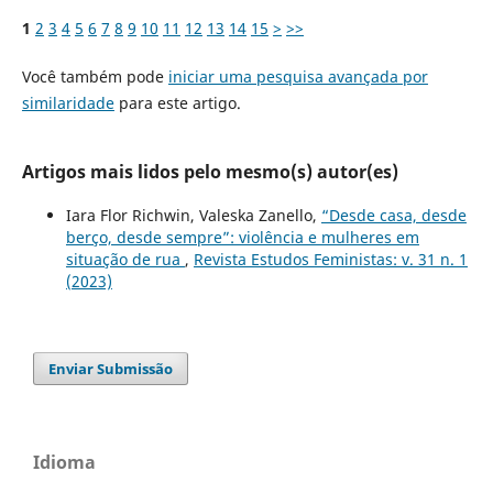
1
2
3
4
5
6
7
8
9
10
11
12
13
14
15
>
>>
Você também pode
iniciar uma pesquisa avançada por
similaridade
para este artigo.
Artigos mais lidos pelo mesmo(s) autor(es)
Iara Flor Richwin, Valeska Zanello,
“Desde casa, desde
berço, desde sempre”: violência e mulheres em
situação de rua
,
Revista Estudos Feministas: v. 31 n. 1
(2023)
Enviar Submissão
Idioma