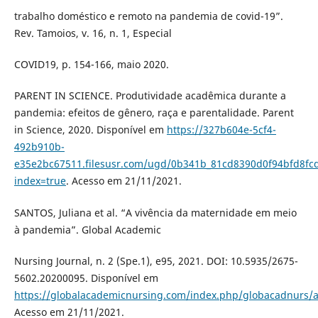
trabalho doméstico e remoto na pandemia de covid-19”.
Rev. Tamoios, v. 16, n. 1, Especial
COVID19, p. 154-166, maio 2020.
PARENT IN SCIENCE. Produtividade acadêmica durante a
pandemia: efeitos de gênero, raça e parentalidade. Parent
in Science, 2020. Disponível em
https://327b604e-5cf4-
492b910b-
e35e2bc67511.filesusr.com/ugd/0b341b_81cd8390d0f94bfd8fc
index=true
. Acesso em 21/11/2021.
SANTOS, Juliana et al. “A vivência da maternidade em meio
à pandemia”. Global Academic
Nursing Journal, n. 2 (Spe.1), e95, 2021. DOI: 10.5935/2675-
5602.20200095. Disponível em
https://globalacademicnursing.com/index.php/globacadnurs/ar
Acesso em 21/11/2021.