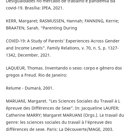
Desigualdades no mercado de trabalho e pandemia da
covid-19. Brasília: IPEA, 2021.
KERR, Margaret; RASMUSSEN, Hannah; FANNING, Kerrie;
BRAATEN, Sarah. “Parenting During
COVID-19: A Study of Parents’ Experiences Across Gender
and Income Levels”. Family Relations, v. 70, n. 5, p. 1327-
1342, December, 2021.
LAQUEUR, Thomas. Inventando o sexo: corpo e gênero dos
gregos a Freud. Rio de Janeiro:
Relume - Dumará, 2001.
MARUANI, Margaret. “Les Sciences Sociales du Travail à L
´épreuve des Différences de Sexe”. In: Jacqueline LAUFER;
Catherine MARRY; Margaret MARUANI (Orgs.). Le travail du
genre: les sciences sociales du travail à l’épreuve des
différences de sexe. Paris: La Découverte/MAGE, 2003.