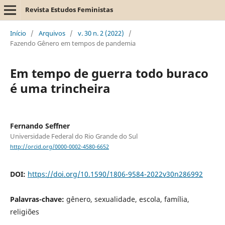
Revista Estudos Feministas
Início
/
Arquivos
/
v. 30 n. 2 (2022)
/
Fazendo Gênero em tempos de pandemia
Em tempo de guerra todo buraco
é uma trincheira
Fernando Seffner
Universidade Federal do Rio Grande do Sul
http://orcid.org/0000-0002-4580-6652
DOI:
https://doi.org/10.1590/1806-9584-2022v30n286992
Palavras-chave:
gênero, sexualidade, escola, família,
religiões