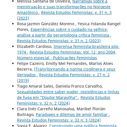
Melissa Santana de Oliveira,
Narrativas sobre a
menstruação e suas transformações no Noroeste
Amazônico
,
Revista Estudos Feministas: v. 31 n. 3
(2023)
Rosa Jazmin González Moreno , Yesica Yolanda Rangel
Flores,
Experiências sobre o cuidado na velhice,
análise a partir da gerontologia crítica feminista
,
Revista Estudos Feministas: v. 31 n. 2 (2023)
Elizabeth Cardoso,
Imprensa feminista brasileira pós-
1974
,
Revista Estudos Feministas: Vol. 12, ano 2004,
Número especial - Publicações Feministas
Felipe Cazeiro, Emilly Mel Fernandes, Marlos Alves
Bezerra,
(Trans)tornando a norma cisgênera e seus
derivados
,
Revista Estudos Feministas: v. 27 n. 2
(2019)
Tiago Amaral Sales, Daniela Franco Carvalho,
Sexualidades entre saber-poder, resistências e linhas
de fuga em “Doutor Maravilha”
,
Revista Estudos
Feministas: v. 32 n. 2 (2024)
Clara Inés Carreño Manosalva, Maribel Florián
Buitrago,
Paradoxes e dilemas de amor familiar
,
Revista Estudos Feministas: v. 32 n. 3 (2024)
Sonia E. Alvarez,
Construindo uma política feminista