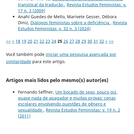
translocal da tradução
,
Revista Estudos Feministas: v.
17 n. 3 (2009)
Anahí Guedes de Mello, Marivete Gesser, Débora
Diniz,
Diálogos feministas sobre a deficiência
,
Revista
Estudos Feministas: v. 32 n. 3 (2024)
<<
<
18
19
20
21
22
23
24
25
26
27
28
29
30
31
32
>
>>
Você também pode
iniciar uma pesquisa avançada por
similaridade
para este artigo.
Artigos mais lidos pelo mesmo(s) autor(es)
Fernando Seffner,
Um bocado de sexo, pouco giz,
quase nada de apagador e muitas provas: cenas
escolares envolvendo questões de gênero e
sexualidade
,
Revista Estudos Feministas: v. 19 n. 2
(2011)