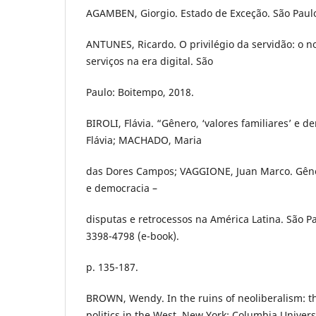
AGAMBEN, Giorgio. Estado de Exceção. São Paulo
ANTUNES, Ricardo. O privilégio da servidão: o n
serviços na era digital. São
Paulo: Boitempo, 2018.
BIROLI, Flávia. “Gênero, ‘valores familiares’ e d
Flávia; MACHADO, Maria
das Dores Campos; VAGGIONE, Juan Marco. Gên
e democracia –
disputas e retrocessos na América Latina. São Pa
3398-4798 (e-book).
p. 135-187.
BROWN, Wendy. In the ruins of neoliberalism: th
politics in the West. New York: Columbia Univers