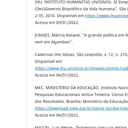
IHU. INSTITUTO HUMANITAS UNISINOS. XI Simpó
(Des)Governo Biopolítico da Vida Humana”. São L
2-35, 2010. Disponível em
https://www.ihuonline
Acesso em 09/01/2022.
JUNGES, Márcia Rosane. “A grande política em Ni
vem em Agamben”.
Cadernos IHU Ideias, São Leopoldo, v. 12, n. 210,
Disponível em
https://www.ihu.unisinos.br/images/stories/ca
Acesso em 04/01/2022.
MEC. MINISTÉRIO DA EDUCAÇÃO. Instituto Nacio
Pesquisas Educacionais Anísio Teixeira. Censo E
dos Resultados. Brasília: Ministério da Educação
https://download.inep.gov.br/censo_escolar/res
Acesso em 04/01/2022.
MIGUEL, Luis Felipe. “Entrevista com Luis Felip