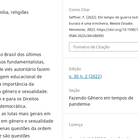
Como Citar
ília, religiões
Seffner, F. (2022). Em tempo de guerra to
buraco é uma trincheira.
Revista Estudos
Feministas
,
30
(2). https://doi.org/10.1590/
9584-2022v30n286992
Fomatos de Citação
o Brasil dos últimos
sos fundamentalistas,
Edição
de viés autoritário fazem
v. 30 n. 2 (2022)
dagem educacional de
a importância da
Seção
m gênero e sexualidade.
Fazendo Gênero em tempos de
e para os Direitos
pandemia
democrática.
 as lutas mais gerais em
s em gênero e sexualidade
Licença
penas questões da ordem
e são questões