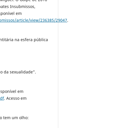
bates Insubmissos,
isponível em
ubmissos/article/view/236385/29047
.
ntitária na esfera pública
o da sexualidade”.
Disponível em
df
. Acesso em
o tem um olho: