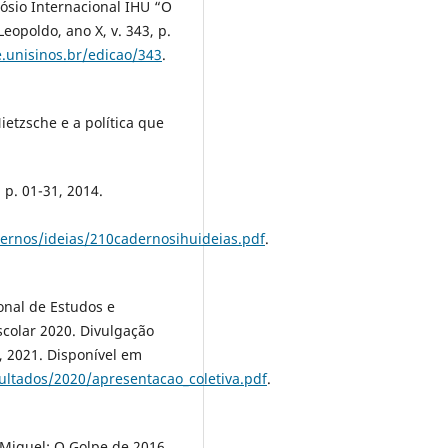
sio Internacional IHU “O
eopoldo, ano X, v. 343, p.
.unisinos.br/edicao/343
.
etzsche e a política que
 p. 01-31, 2014.
dernos/ideias/210cadernosihuideias.pdf
.
nal de Estudos e
scolar 2020. Divulgação
, 2021. Disponível em
ultados/2020/apresentacao_coletiva.pdf
.
e Miguel: O Golpe de 2016