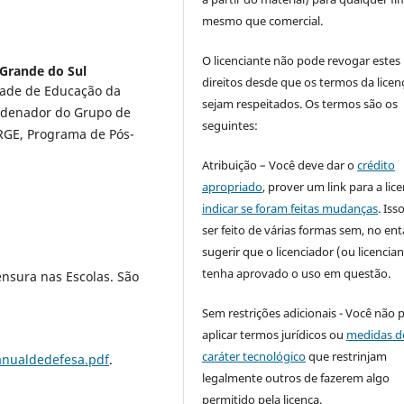
mesmo que comercial.
O licenciante não pode revogar estes
 Grande do Sul
direitos desde que os termos da licen
dade de Educação da
sejam respeitados. Os termos são os
ordenador do Grupo de
seguintes:
RGE, Programa de Pós-
Atribuição – Você deve dar o
crédito
apropriado
, prover um link para a lic
indicar se foram feitas mudanças
. Is
ser feito de várias formas sem, no ent
sugerir que o licenciador (ou licencian
tenha aprovado o uso em questão.
nsura nas Escolas. São
Sem restrições adicionais - Você não 
aplicar termos jurídicos ou
medidas d
caráter tecnológico
que restrinjam
nualdedefesa.pdf
.
legalmente outros de fazerem algo
permitido pela licença.