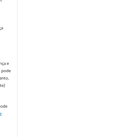
ça
ença e
so pode
anto,
te)
pode
e