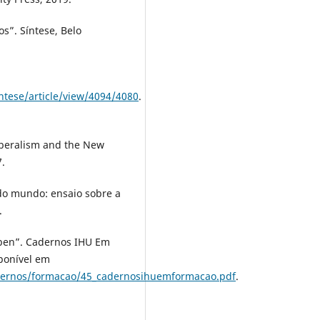
s”. Síntese, Belo
ntese/article/view/4094/4080
.
iberalism and the New
7.
 do mundo: ensaio sobre a
.
en”. Cadernos IHU Em
sponível em
adernos/formacao/45_cadernosihuemformacao.pdf
.