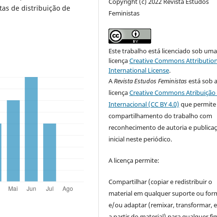
Copyright (c) 2022 Revista Estudos
tas de distribuição de
Feministas
Este trabalho está licenciado sob um
licença
Creative Commons Attribution
International License
.
A
Revista Estudos Feministas
está sob 
licença
Creative Commons Atribuição 
Internacional (CC BY 4.0)
que permite
compartilhamento do trabalho com
reconhecimento de autoria e publica
inicial neste periódico.
A licença permite:
Compartilhar (copiar e redistribuir o
material em qualquer suporte ou for
e/ou adaptar (remixar, transformar, e 
a partir do material) para qualquer fi