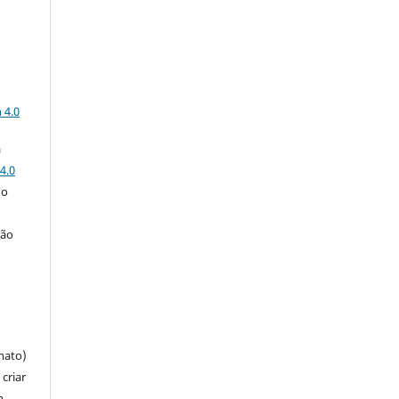
a
 4.0
a
4.0
 o
ção
mato)
criar
m,