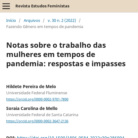
Revista Estudos Feministas
Início
/
Arquivos
/
v. 30 n. 2 (2022)
/
Fazendo Gênero em tempos de pandemia
Notas sobre o trabalho das
mulheres em tempos de
pandemia: respostas e impasses
Hildete Pereira de Melo
Universidade Federal Fluminense
https://orcid.org/0000-0002-9701-7890
Soraia Carolina de Mello
Universidade Federal de Santa Catarina
https://orcid.org/0000-0002-3647-2136
DOI:
https://doi.org/10.1590/1806-9584-2022v30n286994