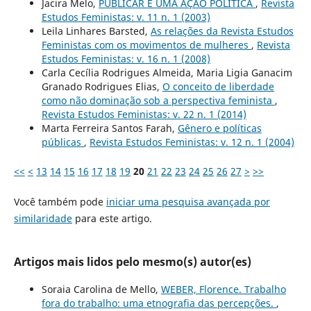
Jacira Melo,
PUBLICAR É UMA AÇÃO POLÍTICA
,
Revista
Estudos Feministas: v. 11 n. 1 (2003)
Leila Linhares Barsted,
As relações da Revista Estudos
Feministas com os movimentos de mulheres
,
Revista
Estudos Feministas: v. 16 n. 1 (2008)
Carla Cecília Rodrigues Almeida, Maria Ligia Ganacim
Granado Rodrigues Elias,
O conceito de liberdade
como não dominação sob a perspectiva feminista
,
Revista Estudos Feministas: v. 22 n. 1 (2014)
Marta Ferreira Santos Farah,
Gênero e políticas
públicas
,
Revista Estudos Feministas: v. 12 n. 1 (2004)
<<
<
13
14
15
16
17
18
19
20
21
22
23
24
25
26
27
>
>>
Você também pode
iniciar uma pesquisa avançada por
similaridade
para este artigo.
Artigos mais lidos pelo mesmo(s) autor(es)
Soraia Carolina de Mello,
WEBER, Florence. Trabalho
fora do trabalho: uma etnografia das percepções.
,