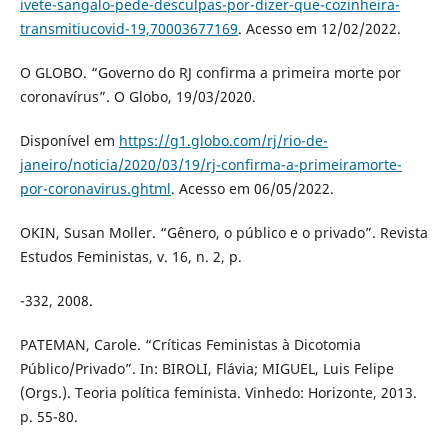
ivete-sangalo-pede-desculpas-por-dizer-que-cozinheira-
transmitiucovid-19,70003677169
. Acesso em 12/02/2022.
O GLOBO. “Governo do RJ confirma a primeira morte por
coronavírus”. O Globo, 19/03/2020.
Disponível em
https://g1.globo.com/rj/rio-de-
janeiro/noticia/2020/03/19/rj-confirma-a-primeiramorte-
por-coronavirus.ghtml
. Acesso em 06/05/2022.
OKIN, Susan Moller. “Gênero, o público e o privado”. Revista
Estudos Feministas, v. 16, n. 2, p.
-332, 2008.
PATEMAN, Carole. “Críticas Feministas à Dicotomia
Público/Privado”. In: BIROLI, Flávia; MIGUEL, Luis Felipe
(Orgs.). Teoria política feminista. Vinhedo: Horizonte, 2013.
p. 55-80.