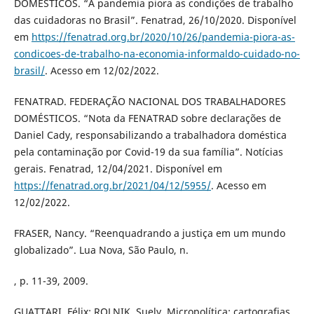
DOMÉSTICOS. “A pandemia piora as condições de trabalho
das cuidadoras no Brasil”. Fenatrad, 26/10/2020. Disponível
em
https://fenatrad.org.br/2020/10/26/pandemia-piora-as-
condicoes-de-trabalho-na-economia-informaldo-cuidado-no-
brasil/
. Acesso em 12/02/2022.
FENATRAD. FEDERAÇÃO NACIONAL DOS TRABALHADORES
DOMÉSTICOS. “Nota da FENATRAD sobre declarações de
Daniel Cady, responsabilizando a trabalhadora doméstica
pela contaminação por Covid-19 da sua família”. Notícias
gerais. Fenatrad, 12/04/2021. Disponível em
https://fenatrad.org.br/2021/04/12/5955/
. Acesso em
12/02/2022.
FRASER, Nancy. “Reenquadrando a justiça em um mundo
globalizado”. Lua Nova, São Paulo, n.
, p. 11-39, 2009.
GUATTARI, Félix; ROLNIK, Suely. Micropolítica: cartografias