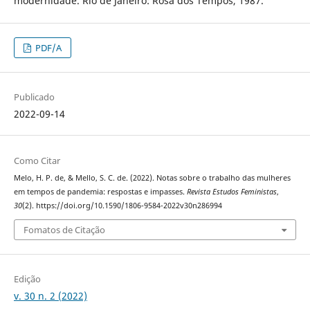
modernidade. Rio de Janeiro: Rosa dos Tempos, 1987.
PDF/A
Publicado
2022-09-14
Como Citar
Melo, H. P. de, & Mello, S. C. de. (2022). Notas sobre o trabalho das mulheres
em tempos de pandemia: respostas e impasses.
Revista Estudos Feministas
,
30
(2). https://doi.org/10.1590/1806-9584-2022v30n286994
Fomatos de Citação
Edição
v. 30 n. 2 (2022)