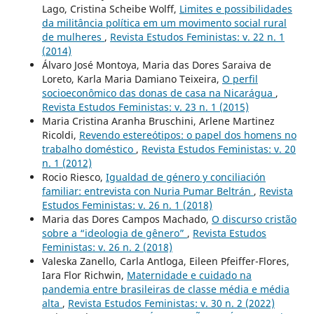
Lago, Cristina Scheibe Wolff,
Limites e possibilidades
da militância política em um movimento social rural
de mulheres
,
Revista Estudos Feministas: v. 22 n. 1
(2014)
Álvaro José Montoya, Maria das Dores Saraiva de
Loreto, Karla Maria Damiano Teixeira,
O perfil
socioeconômico das donas de casa na Nicarágua
,
Revista Estudos Feministas: v. 23 n. 1 (2015)
Maria Cristina Aranha Bruschini, Arlene Martinez
Ricoldi,
Revendo estereótipos: o papel dos homens no
trabalho doméstico
,
Revista Estudos Feministas: v. 20
n. 1 (2012)
Rocio Riesco,
Igualdad de género y conciliación
familiar: entrevista con Nuria Pumar Beltrán
,
Revista
Estudos Feministas: v. 26 n. 1 (2018)
Maria das Dores Campos Machado,
O discurso cristão
sobre a “ideologia de gênero”
,
Revista Estudos
Feministas: v. 26 n. 2 (2018)
Valeska Zanello, Carla Antloga, Eileen Pfeiffer-Flores,
Iara Flor Richwin,
Maternidade e cuidado na
pandemia entre brasileiras de classe média e média
alta
,
Revista Estudos Feministas: v. 30 n. 2 (2022)