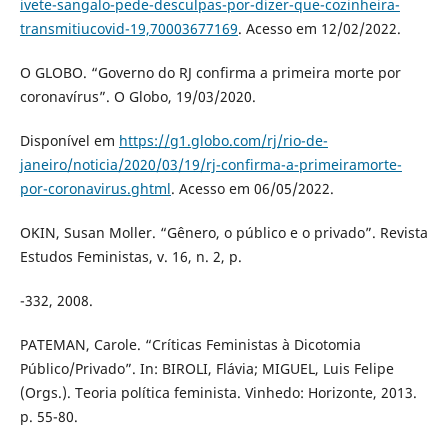
ivete-sangalo-pede-desculpas-por-dizer-que-cozinheira-
transmitiucovid-19,70003677169
. Acesso em 12/02/2022.
O GLOBO. “Governo do RJ confirma a primeira morte por
coronavírus”. O Globo, 19/03/2020.
Disponível em
https://g1.globo.com/rj/rio-de-
janeiro/noticia/2020/03/19/rj-confirma-a-primeiramorte-
por-coronavirus.ghtml
. Acesso em 06/05/2022.
OKIN, Susan Moller. “Gênero, o público e o privado”. Revista
Estudos Feministas, v. 16, n. 2, p.
-332, 2008.
PATEMAN, Carole. “Críticas Feministas à Dicotomia
Público/Privado”. In: BIROLI, Flávia; MIGUEL, Luis Felipe
(Orgs.). Teoria política feminista. Vinhedo: Horizonte, 2013.
p. 55-80.