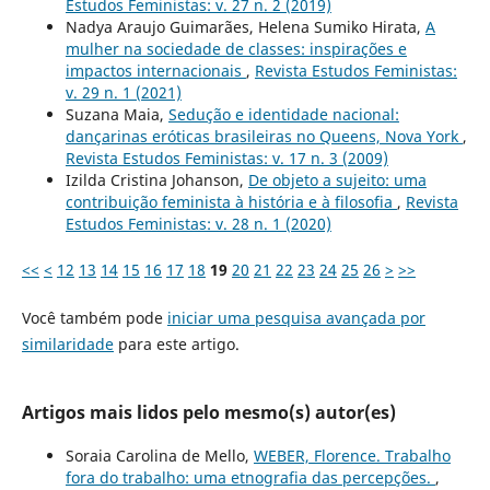
Estudos Feministas: v. 27 n. 2 (2019)
Nadya Araujo Guimarães, Helena Sumiko Hirata,
A
mulher na sociedade de classes: inspirações e
impactos internacionais
,
Revista Estudos Feministas:
v. 29 n. 1 (2021)
Suzana Maia,
Sedução e identidade nacional:
dançarinas eróticas brasileiras no Queens, Nova York
,
Revista Estudos Feministas: v. 17 n. 3 (2009)
Izilda Cristina Johanson,
De objeto a sujeito: uma
contribuição feminista à história e à filosofia
,
Revista
Estudos Feministas: v. 28 n. 1 (2020)
<<
<
12
13
14
15
16
17
18
19
20
21
22
23
24
25
26
>
>>
Você também pode
iniciar uma pesquisa avançada por
similaridade
para este artigo.
Artigos mais lidos pelo mesmo(s) autor(es)
Soraia Carolina de Mello,
WEBER, Florence. Trabalho
fora do trabalho: uma etnografia das percepções.
,