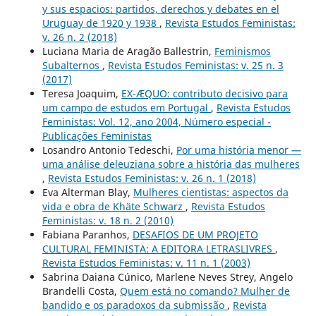
y sus espacios: partidos, derechos y debates en el
Uruguay de 1920 y 1938
,
Revista Estudos Feministas:
v. 26 n. 2 (2018)
Luciana Maria de Aragão Ballestrin,
Feminismos
Subalternos
,
Revista Estudos Feministas: v. 25 n. 3
(2017)
Teresa Joaquim,
EX-ÆQUO: contributo decisivo para
um campo de estudos em Portugal
,
Revista Estudos
Feministas: Vol. 12, ano 2004, Número especial -
Publicações Feministas
Losandro Antonio Tedeschi,
Por uma história menor —
uma análise deleuziana sobre a história das mulheres
,
Revista Estudos Feministas: v. 26 n. 1 (2018)
Eva Alterman Blay,
Mulheres cientistas: aspectos da
vida e obra de Khäte Schwarz
,
Revista Estudos
Feministas: v. 18 n. 2 (2010)
Fabiana Paranhos,
DESAFIOS DE UM PROJETO
CULTURAL FEMINISTA: A EDITORA LETRASLIVRES
,
Revista Estudos Feministas: v. 11 n. 1 (2003)
Sabrina Daiana Cúnico, Marlene Neves Strey, Angelo
Brandelli Costa,
Quem está no comando? Mulher de
bandido e os paradoxos da submissão
,
Revista