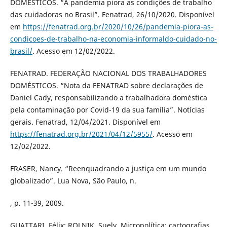
DOMÉSTICOS. “A pandemia piora as condições de trabalho
das cuidadoras no Brasil”. Fenatrad, 26/10/2020. Disponível
em
https://fenatrad.org.br/2020/10/26/pandemia-piora-as-
condicoes-de-trabalho-na-economia-informaldo-cuidado-no-
brasil/
. Acesso em 12/02/2022.
FENATRAD. FEDERAÇÃO NACIONAL DOS TRABALHADORES
DOMÉSTICOS. “Nota da FENATRAD sobre declarações de
Daniel Cady, responsabilizando a trabalhadora doméstica
pela contaminação por Covid-19 da sua família”. Notícias
gerais. Fenatrad, 12/04/2021. Disponível em
https://fenatrad.org.br/2021/04/12/5955/
. Acesso em
12/02/2022.
FRASER, Nancy. “Reenquadrando a justiça em um mundo
globalizado”. Lua Nova, São Paulo, n.
, p. 11-39, 2009.
GUATTARI, Félix; ROLNIK, Suely. Micropolítica: cartografias