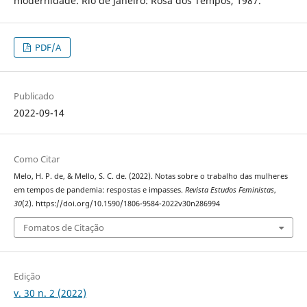
modernidade. Rio de Janeiro: Rosa dos Tempos, 1987.
PDF/A
Publicado
2022-09-14
Como Citar
Melo, H. P. de, & Mello, S. C. de. (2022). Notas sobre o trabalho das mulheres
em tempos de pandemia: respostas e impasses.
Revista Estudos Feministas
,
30
(2). https://doi.org/10.1590/1806-9584-2022v30n286994
Fomatos de Citação
Edição
v. 30 n. 2 (2022)