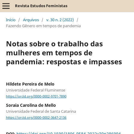
Revista Estudos Feministas
Início
/
Arquivos
/
v. 30 n. 2 (2022)
/
Fazendo Gênero em tempos de pandemia
Notas sobre o trabalho das
mulheres em tempos de
pandemia: respostas e impasses
Hildete Pereira de Melo
Universidade Federal Fluminense
https://orcid.org/0000-0002-9701-7890
Soraia Carolina de Mello
Universidade Federal de Santa Catarina
https://orcid.org/0000-0002-3647-2136
DOI:
https://doi.org/10.1590/1806-9584-2022v30n286994