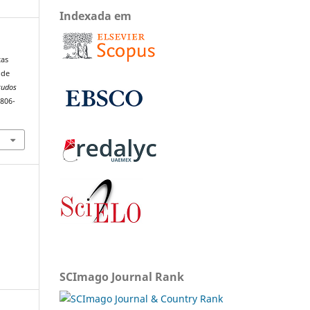
Indexada em
tas
 de
tudos
1806-
SCImago Journal Rank