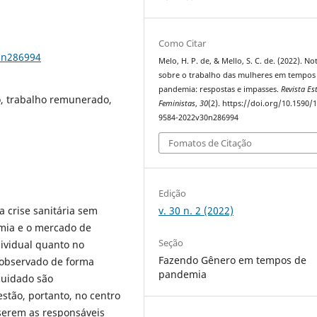
Como Citar
0n286994
Melo, H. P. de, & Mello, S. C. de. (2022). No
sobre o trabalho das mulheres em tempos
pandemia: respostas e impasses.
Revista Es
o, trabalho remunerado,
Feministas
,
30
(2). https://doi.org/10.1590/
9584-2022v30n286994
Fomatos de Citação
Edição
v. 30 n. 2 (2022)
 crise sanitária sem
omia e o mercado de
Seção
dividual quanto no
Fazendo Gênero em tempos de
á observado de forma
pandemia
 cuidado são
estão, portanto, no centro
 serem as responsáveis