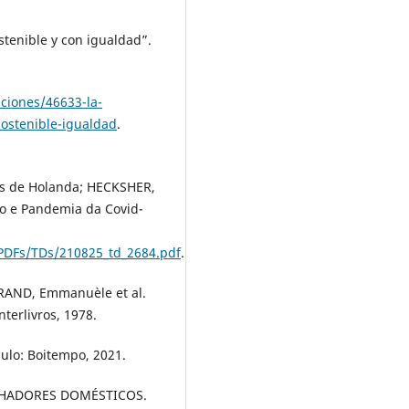
tenible y con igualdad”.
ciones/46633-la-
ostenible-igualdad
.
s de Holanda; HECKSHER,
o e Pandemia da Covid-
/PDFs/TDs/210825_td_2684.pdf
.
DURAND, Emmanuèle et al.
terlivros, 1978.
aulo: Boitempo, 2021.
LHADORES DOMÉSTICOS.