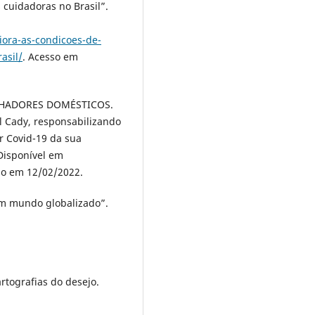
 cuidadoras no Brasil”.
iora-as-condicoes-de-
asil/
. Acesso em
LHADORES DOMÉSTICOS.
 Cady, responsabilizando
r Covid-19 da sua
 Disponível em
so em 12/02/2022.
m mundo globalizado”.
artografias do desejo.