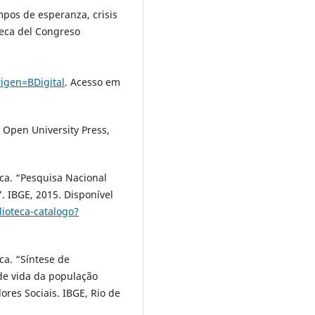
pos de esperanza, crisis
teca del Congreso
igen=BDigital
. Acesso em
 Open University Press,
tica. “Pesquisa Nacional
. IBGE, 2015. Disponível
lioteca-catalogo?
ica. “Síntese de
 de vida da população
ores Sociais. IBGE, Rio de