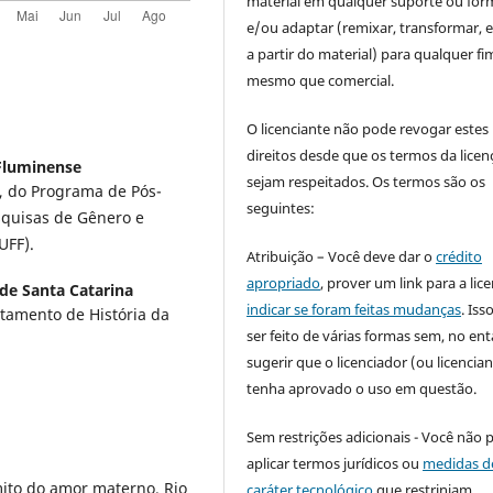
material em qualquer suporte ou for
e/ou adaptar (remixar, transformar, e 
a partir do material) para qualquer fi
mesmo que comercial.
O licenciante não pode revogar estes
direitos desde que os termos da licen
Fluminense
sejam respeitados. Os termos são os
, do Programa de Pós-
seguintes:
squisas de Gênero e
UFF).
Atribuição – Você deve dar o
crédito
apropriado
, prover um link para a lic
de Santa Catarina
indicar se foram feitas mudanças
. Is
tamento de História da
ser feito de várias formas sem, no ent
sugerir que o licenciador (ou licencian
tenha aprovado o uso em questão.
Sem restrições adicionais - Você não 
aplicar termos jurídicos ou
medidas d
ito do amor materno. Rio
caráter tecnológico
que restrinjam