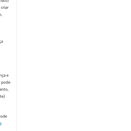
mato)
criar
m,
ça
ença e
so pode
anto,
te)
pode
e