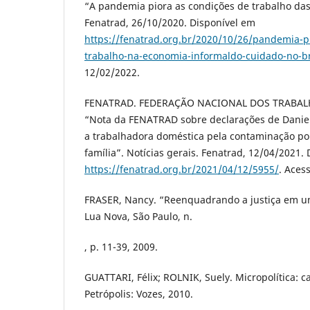
“A pandemia piora as condições de trabalho das
Fenatrad, 26/10/2020. Disponível em
https://fenatrad.org.br/2020/10/26/pandemia-p
trabalho-na-economia-informaldo-cuidado-no-br
12/02/2022.
FENATRAD. FEDERAÇÃO NACIONAL DOS TRABA
“Nota da FENATRAD sobre declarações de Daniel
a trabalhadora doméstica pela contaminação po
família”. Notícias gerais. Fenatrad, 12/04/2021.
https://fenatrad.org.br/2021/04/12/5955/
. Aces
FRASER, Nancy. “Reenquadrando a justiça em u
Lua Nova, São Paulo, n.
, p. 11-39, 2009.
GUATTARI, Félix; ROLNIK, Suely. Micropolítica: c
Petrópolis: Vozes, 2010.