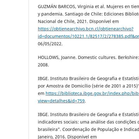
GUZMÁN BARCOS, Virginia et al. Mujeres en tiem
y pandemia. Santiago de Chile: Ediciones Biblio
Nacional de Chile, 2021. Disponível em
https://obtienearchivo.bcn.cl/obtienearchivo?
id=documentos/10221.1/82517/2/278385.pdf&or
06/05/2022.
HOLLOWS, Joanne. Domestic cultures. Berkshire:
2008.
IBGE. Instituto Brasileiro de Geografia e Estatís
por Amostra de Domicílio (série de 2001 a 2015)”
em
https://biblioteca.ibge.gov.br/index.php/bib
view=detalhes&id=759
.
IBGE. Instituto Brasileiro de Geografia e Estatíst
indicadores sociais: uma análise das condições
brasileira”. Coordenação de População e Indicad
Janeiro, 2016. Disponível em