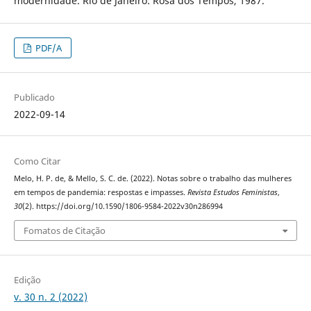
modernidade. Rio de Janeiro: Rosa dos Tempos, 1987.
PDF/A
Publicado
2022-09-14
Como Citar
Melo, H. P. de, & Mello, S. C. de. (2022). Notas sobre o trabalho das mulheres
em tempos de pandemia: respostas e impasses.
Revista Estudos Feministas
,
30
(2). https://doi.org/10.1590/1806-9584-2022v30n286994
Fomatos de Citação
Edição
v. 30 n. 2 (2022)