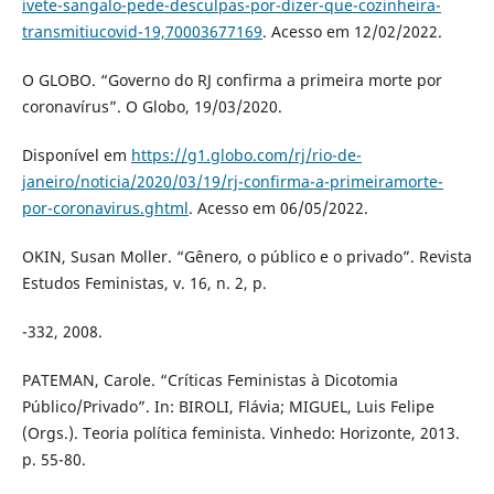
ivete-sangalo-pede-desculpas-por-dizer-que-cozinheira-
transmitiucovid-19,70003677169
. Acesso em 12/02/2022.
O GLOBO. “Governo do RJ confirma a primeira morte por
coronavírus”. O Globo, 19/03/2020.
Disponível em
https://g1.globo.com/rj/rio-de-
janeiro/noticia/2020/03/19/rj-confirma-a-primeiramorte-
por-coronavirus.ghtml
. Acesso em 06/05/2022.
OKIN, Susan Moller. “Gênero, o público e o privado”. Revista
Estudos Feministas, v. 16, n. 2, p.
-332, 2008.
PATEMAN, Carole. “Críticas Feministas à Dicotomia
Público/Privado”. In: BIROLI, Flávia; MIGUEL, Luis Felipe
(Orgs.). Teoria política feminista. Vinhedo: Horizonte, 2013.
p. 55-80.