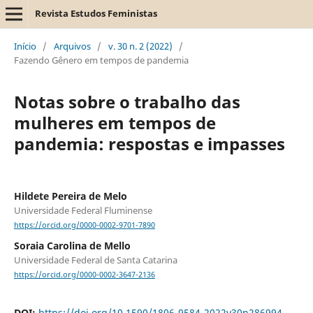
Revista Estudos Feministas
Início
/
Arquivos
/
v. 30 n. 2 (2022)
/
Fazendo Gênero em tempos de pandemia
Notas sobre o trabalho das
mulheres em tempos de
pandemia: respostas e impasses
Hildete Pereira de Melo
Universidade Federal Fluminense
https://orcid.org/0000-0002-9701-7890
Soraia Carolina de Mello
Universidade Federal de Santa Catarina
https://orcid.org/0000-0002-3647-2136
DOI:
https://doi.org/10.1590/1806-9584-2022v30n286994