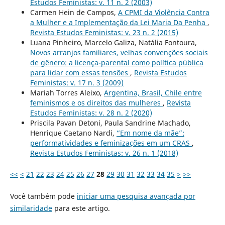
Estudos Feministas: v. 11 n. 2 (2003)
Carmen Hein de Campos,
A CPMI da Violência Contra
a Mulher e a Implementação da Lei Maria Da Penha
,
Revista Estudos Feministas: v. 23 n. 2 (2015)
Luana Pinheiro, Marcelo Galiza, Natália Fontoura,
Novos arranjos familiares, velhas convenções sociais
de gênero: a licença-parental como política pública
para lidar com essas tensões
,
Revista Estudos
Feministas: v. 17 n. 3 (2009)
Mariah Torres Aleixo,
Argentina, Brasil, Chile entre
feminismos e os direitos das mulheres
,
Revista
Estudos Feministas: v. 28 n. 2 (2020)
Priscila Pavan Detoni, Paula Sandrine Machado,
Henrique Caetano Nardi,
“Em nome da mãe”:
performatividades e feminizações em um CRAS
,
Revista Estudos Feministas: v. 26 n. 1 (2018)
<<
<
21
22
23
24
25
26
27
28
29
30
31
32
33
34
35
>
>>
Você também pode
iniciar uma pesquisa avançada por
similaridade
para este artigo.