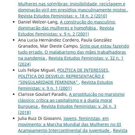
Mulheres nas so(m)bras: invisibilidade, reciclagem e
dominação viril em presídios masculinamente mistos
,
Revista Estudos Feministas: v. 18 n. 2 (2010)
Daniel Welzer-Lang,
A construção do masculino:
dominação das mulheres e homofobia
,
Revista
Estudos Feministas: v. 9 n. 2 (2001)
Ana Lucia Hernández Cordero, Paula González
Granados, Mar Dieste Campo,
Sinto que estou fazendo
tudo errado. O malabarismo das mães trabalhadoras
na pandemia
,
Revista Estudos Feministas: v. 32 n. 1
(2024)
Luís Felipe Miguel,
POLÍTICA DE INTERESSES,
POLÍTICA DO DESVELO: REPRESENTAÇÃO E
“SINGULARIDADE FEMININA”
,
Revista Estudos
Feministas: v. 9 n. 1 (2001)
Clarisse Goulart Paradis,
A prostituição no marxismo
clássico: crítica ao capitalismo e à dupla moral
burguesa
,
Revista Estudos Feministas: v. 26 n. 3
(2018)
Julia Ruiz Di Giovanni,
Jovens, feministas, em
movimento: a Marcha Mundial das Mulheres no III
Acampamento Intercontinental da Juventude
,
Revista