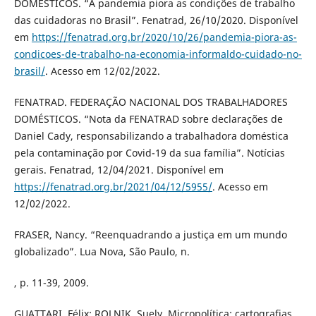
DOMÉSTICOS. “A pandemia piora as condições de trabalho
das cuidadoras no Brasil”. Fenatrad, 26/10/2020. Disponível
em
https://fenatrad.org.br/2020/10/26/pandemia-piora-as-
condicoes-de-trabalho-na-economia-informaldo-cuidado-no-
brasil/
. Acesso em 12/02/2022.
FENATRAD. FEDERAÇÃO NACIONAL DOS TRABALHADORES
DOMÉSTICOS. “Nota da FENATRAD sobre declarações de
Daniel Cady, responsabilizando a trabalhadora doméstica
pela contaminação por Covid-19 da sua família”. Notícias
gerais. Fenatrad, 12/04/2021. Disponível em
https://fenatrad.org.br/2021/04/12/5955/
. Acesso em
12/02/2022.
FRASER, Nancy. “Reenquadrando a justiça em um mundo
globalizado”. Lua Nova, São Paulo, n.
, p. 11-39, 2009.
GUATTARI, Félix; ROLNIK, Suely. Micropolítica: cartografias