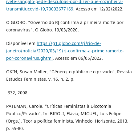
ivete-sangalo-pede-desculpas-por-dizer-que-cozinheira-
transmitiucovid-19,70003677169
. Acesso em 12/02/2022.
O GLOBO. “Governo do RJ confirma a primeira morte por
coronavírus”. O Globo, 19/03/2020.
Disponível em
https://g1.globo.com/rj/rio-de-
janeiro/noticia/2020/03/19/rj-confirma-a-primeiramorte-
por-coronavirus.ghtml
. Acesso em 06/05/2022.
OKIN, Susan Moller. “Gênero, o público e o privado”. Revista
Estudos Feministas, v. 16, n. 2, p.
-332, 2008.
PATEMAN, Carole. “Críticas Feministas à Dicotomia
Público/Privado”. In: BIROLI, Flávia; MIGUEL, Luis Felipe
(Orgs.). Teoria política feminista. Vinhedo: Horizonte, 2013.
p. 55-80.