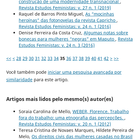
construção de uma modernidade transnacional
,
Revista Estudos Feministas: v. 27 n. 1 (2019)
Raquel de Barros Pinto Miguel,
As “mocinhas
heroínas” das fotonovelas da revista Capricho
,
Revista Estudos Feministas: v. 24 n. 1 (2016)
Denise Ferreira da Costa Cruz,
Algumas notas sobre
bonecas para mulheres “negras” em Maputo
,
Revista
Estudos Feministas: v. 24 n. 3 (2016)
<<
<
28
29
30
31
32
33
34
35
36
37
38
39
40
41
42
>
>>
Você também pode
iniciar uma pesquisa avançada por
similaridade
para este artigo.
Artigos mais lidos pelo mesmo(s) autor(es)
Soraia Carolina de Mello,
WEBER, Florence. Trabalho
fora do trabalho: uma etnografia das percepções.
,
Revista Estudos Feministas: v. 20 n. 1 (2012)
Teresa Cristina de Novaes Marques, Hildete Pereira de
Melo,
Os direitos civis das mulheres casadas no Brasil