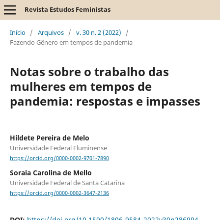
Revista Estudos Feministas
Início
/
Arquivos
/
v. 30 n. 2 (2022)
/
Fazendo Gênero em tempos de pandemia
Notas sobre o trabalho das
mulheres em tempos de
pandemia: respostas e impasses
Hildete Pereira de Melo
Universidade Federal Fluminense
https://orcid.org/0000-0002-9701-7890
Soraia Carolina de Mello
Universidade Federal de Santa Catarina
https://orcid.org/0000-0002-3647-2136
DOI:
https://doi.org/10.1590/1806-9584-2022v30n286994