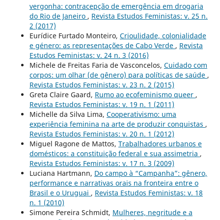
vergonha: contracepção de emergência em drogaria
do Rio de Janeiro
,
Revista Estudos Feministas: v. 25 n.
2 (2017)
Eurídice Furtado Monteiro,
Crioulidade, colonialidade
e género: as representações de Cabo Verde
,
Revista
Estudos Feministas: v. 24 n. 3 (2016)
Michele de Freitas Faria de Vasconcelos,
Cuidado com
corpos: um olhar (de gênero) para políticas de saúde
,
Revista Estudos Feministas: v. 23 n. 2 (2015)
Greta Claire Gaard,
Rumo ao ecofeminismo queer
,
Revista Estudos Feministas: v. 19 n. 1 (2011)
Michelle da Silva Lima,
Cooperativismo: uma
experiência feminina na arte de produzir conquistas
,
Revista Estudos Feministas: v. 20 n. 1 (2012)
Miguel Ragone de Mattos,
Trabalhadores urbanos e
domésticos: a constituição federal e sua assimetria
,
Revista Estudos Feministas: v. 17 n. 3 (2009)
Luciana Hartmann,
Do campo à “Campanha”: gênero,
performance e narrativas orais na fronteira entre o
Brasil e o Uruguai
,
Revista Estudos Feministas: v. 18
n. 1 (2010)
Simone Pereira Schmidt,
Mulheres, negritude e a