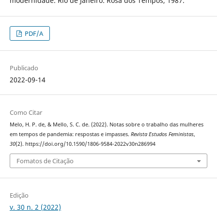
modernidade. Rio de Janeiro: Rosa dos Tempos, 1987.
PDF/A
Publicado
2022-09-14
Como Citar
Melo, H. P. de, & Mello, S. C. de. (2022). Notas sobre o trabalho das mulheres
em tempos de pandemia: respostas e impasses.
Revista Estudos Feministas
,
30
(2). https://doi.org/10.1590/1806-9584-2022v30n286994
Fomatos de Citação
Edição
v. 30 n. 2 (2022)