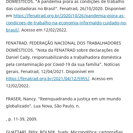
DOMÉSTICOS. “A pandemia piora as condições de trabalho
das cuidadoras no Brasil”. Fenatrad, 26/10/2020. Disponível
em
https://fenatrad.org.br/2020/10/26/pandemia-piora-as-
condicoes-de-trabalho-na-economia-informaldo-cuidado-no-
brasil/
. Acesso em 12/02/2022.
FENATRAD. FEDERAÇÃO NACIONAL DOS TRABALHADORES
DOMÉSTICOS. “Nota da FENATRAD sobre declarações de
Daniel Cady, responsabilizando a trabalhadora doméstica
pela contaminação por Covid-19 da sua família”. Notícias
gerais. Fenatrad, 12/04/2021. Disponível em
https://fenatrad.org.br/2021/04/12/5955/
. Acesso em
12/02/2022.
FRASER, Nancy. “Reenquadrando a justiça em um mundo
globalizado”. Lua Nova, São Paulo, n.
, p. 11-39, 2009.
GUATTARI, Félix; ROLNIK, Suely. Micropolítica: cartografias