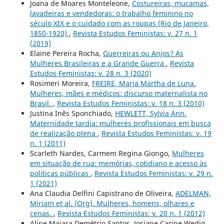
Joana de Moares Monteleone,
Costureiras, mucamas,
lavadeiras e vendedoras: o trabalho feminino no
século XIX e o cuidado com as roupas (Rio de Janeiro,
1850-1920)
,
Revista Estudos Feministas: v. 27 n. 1
(2019)
Elaine Pereira Rocha,
Guerreiras ou Anjos? As
Mulheres Brasileiras e a Grande Guerra
,
Revista
Estudos Feministas: v. 28 n. 3 (2020)
Rosimeri Moreira,
FREIRE, Maria Martha de Luna.
Mulheres, mães e médicos: discurso maternalista no
Brasil.
,
Revista Estudos Feministas: v. 18 n. 3 (2010)
Justina Inês Sponchiado,
HEWLETT, Sylvia Ann.
Maternidade tardia: mulheres profissionais em busca
de realização plena
,
Revista Estudos Feministas: v. 19
n. 1 (2011)
Scarleth Nardes, Carmem Regina Giongo,
Mulheres
em situação de rua: memórias, cotidiano e acesso às
políticas públicas
,
Revista Estudos Feministas: v. 29 n.
1 (2021)
Ana Claudia Delfini Capistrano de Oliveira,
ADELMAN,
Miriam et al. (Org). Mulheres, homens, olhares e
cenas.
,
Revista Estudos Feministas: v. 20 n. 1 (2012)
Aline Maiara Demétrio Santos, Josiane Carine Wedig,