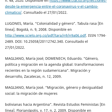
n. 48, 2020. Disponible en
https://www.clacso.org/lecciones-
desde-la-emergencia-entre-el-coronavirus-y-el-cambio-
climatico/
. Consultado el 27/01/2022.
LUGONES, María. “Colonialidad y género”. Tabula rasa [En
línea]. Bogotá, n. 9, 2008. Disponible en
http://www.scielo.org.co/pdf/tara/n9/n9a06.pdf
. ISSN 1794-
2489. DOI: 10.25058/20112742.340. Consultado el
27/01/2022.
MAGLIANO, María José; DOMENECH, Eduardo. “Género,
política y migración en la agenda global: transformaciones
recientes en la región sudamericana”. Migración y
desarrollo, Zacatecas, n. 12, 2009.
MAGLIANO, María José. “Migración, género y desigualdad
social: la migración de mujeres
bolivianas hacia Argentina”. Revista Estudos Feministas [En
línea]. Florianópolis, v. 17, n. 2, 2009. Disponible en