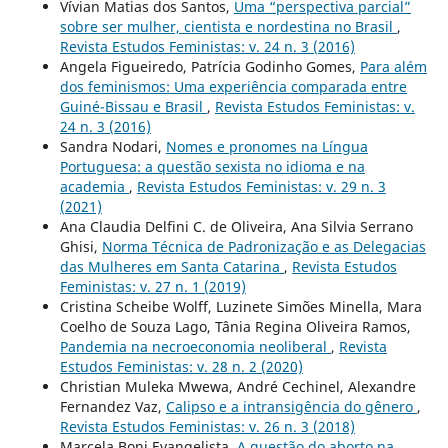
Vívian Matias dos Santos,
Uma “perspectiva parcial”
sobre ser mulher, cientista e nordestina no Brasil
,
Revista Estudos Feministas: v. 24 n. 3 (2016)
Angela Figueiredo, Patrícia Godinho Gomes,
Para além
dos feminismos: Uma experiência comparada entre
Guiné-Bissau e Brasil
,
Revista Estudos Feministas: v.
24 n. 3 (2016)
Sandra Nodari,
Nomes e pronomes na Língua
Portuguesa: a questão sexista no idioma e na
academia
,
Revista Estudos Feministas: v. 29 n. 3
(2021)
Ana Claudia Delfini C. de Oliveira, Ana Silvia Serrano
Ghisi,
Norma Técnica de Padronização e as Delegacias
das Mulheres em Santa Catarina
,
Revista Estudos
Feministas: v. 27 n. 1 (2019)
Cristina Scheibe Wolff, Luzinete Simões Minella, Mara
Coelho de Souza Lago, Tânia Regina Oliveira Ramos,
Pandemia na necroeconomia neoliberal
,
Revista
Estudos Feministas: v. 28 n. 2 (2020)
Christian Muleka Mwewa, André Cechinel, Alexandre
Fernandez Vaz,
Calipso e a intransigência do gênero
,
Revista Estudos Feministas: v. 26 n. 3 (2018)
Marcela Boni Evangelista,
A questão do aborto na