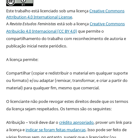
Este trabalho está licenciado sob uma licença
Creative Commons
Attribution 4.0 International License
.
A
Revista Estudos Feministas
está sob a licença
Creative Commons
Atribuição 4.0 Internacional (CC BY 4.0)
que permite o
compartilhamento do trabalho com reconhecimento de autoria e
publicação inicial neste periódico.
A licença permite:
Compartilhar (copiar e redistribuir o material em qualquer suporte
ou formato) e/ou adaptar (remixar, transformar, e criar a partir do
material) para qualquer fim, mesmo que comercial.
O licenciante não pode revogar estes direitos desde que os termos
da licença sejam respeitados. Os termos são os seguintes:
Atribuição – Você deve dar o
crédito apropriado
, prover um link para
a licença e
indicar se foram feitas mudanças
. Isso pode ser feito de
várias formas sem, no entanto, sugerir que o licenciador (ou