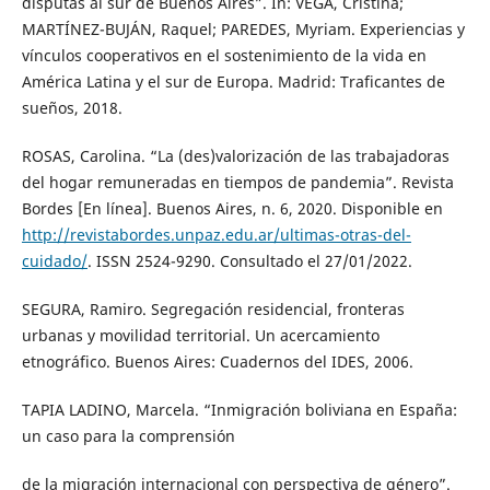
disputas al sur de Buenos Aires”. In: VEGA, Cristina;
MARTÍNEZ-BUJÁN, Raquel; PAREDES, Myriam. Experiencias y
vínculos cooperativos en el sostenimiento de la vida en
América Latina y el sur de Europa. Madrid: Traficantes de
sueños, 2018.
ROSAS, Carolina. “La (des)valorización de las trabajadoras
del hogar remuneradas en tiempos de pandemia”. Revista
Bordes [En línea]. Buenos Aires, n. 6, 2020. Disponible en
http://revistabordes.unpaz.edu.ar/ultimas-otras-del-
cuidado/
. ISSN 2524-9290. Consultado el 27/01/2022.
SEGURA, Ramiro. Segregación residencial, fronteras
urbanas y movilidad territorial. Un acercamiento
etnográfico. Buenos Aires: Cuadernos del IDES, 2006.
TAPIA LADINO, Marcela. “Inmigración boliviana en España:
un caso para la comprensión
de la migración internacional con perspectiva de género”.