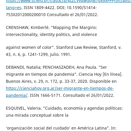
https://www.scielo.br/j/asoc/a/4tZCVydwgpJB7gx9XPPPJ3n/abst
lang=es
. ISSN 1809-4422. DOI: 10.1590/S1414-
753X2012000200010 Consultado el 26/01/2022.
CRENSHAW, Kimberlé. “Mapping the Margins:
intersectionality, identity politics, and violence
against women of color”. Stanford Law Review, Stanford, v.
43, n. 6, p. 1241-1299, julio. 1991.
DEBANDI, Natalia; PENCHASZADEH, Ana Paula. “Ser
migrante en tiempos de pandemia”. Ciencia Hoy [En línea].
Buenos Aires, v. 29, n. 172, p. 33-37, 2020. Disponible en
https://cienciahoy.org.ar/ser-migrante-en-tiempos-de-
pandemia/
. ISSN 1666-5171. Consultado el 26/01/2022.
ESQUIVEL, Valeria. “Cuidado, economía y agendas políticas:
una mirada conceptual sobre la
‘organización social del cuidado’ en América Latina”. In: