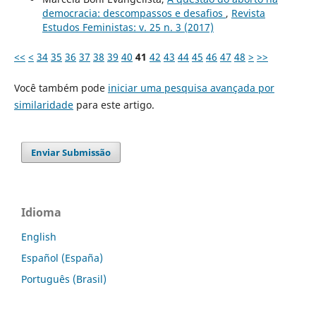
democracia: descompassos e desafios
,
Revista
Estudos Feministas: v. 25 n. 3 (2017)
<<
<
34
35
36
37
38
39
40
41
42
43
44
45
46
47
48
>
>>
Você também pode
iniciar uma pesquisa avançada por
similaridade
para este artigo.
Enviar Submissão
Idioma
English
Español (España)
Português (Brasil)