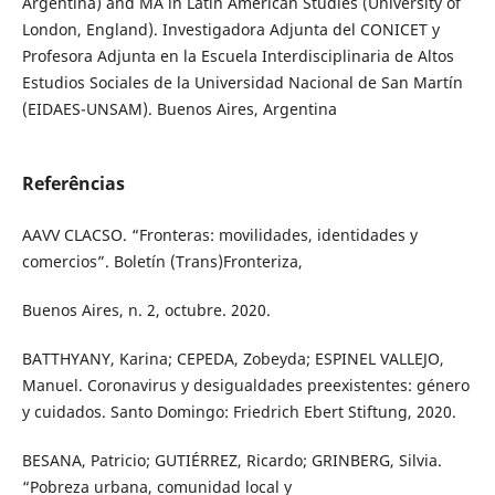
Argentina) and MA in Latin American Studies (University of
London, England). Investigadora Adjunta del CONICET y
Profesora Adjunta en la Escuela Interdisciplinaria de Altos
Estudios Sociales de la Universidad Nacional de San Martín
(EIDAES-UNSAM). Buenos Aires, Argentina
Referências
AAVV CLACSO. “Fronteras: movilidades, identidades y
comercios”. Boletín (Trans)Fronteriza,
Buenos Aires, n. 2, octubre. 2020.
BATTHYANY, Karina; CEPEDA, Zobeyda; ESPINEL VALLEJO,
Manuel. Coronavirus y desigualdades preexistentes: género
y cuidados. Santo Domingo: Friedrich Ebert Stiftung, 2020.
BESANA, Patricio; GUTIÉRREZ, Ricardo; GRINBERG, Silvia.
“Pobreza urbana, comunidad local y