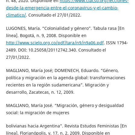
n. 48, 2020. Disponible en
https://www.clacso.org/lecciones-
desde-la-emergencia-entre-el-coronavirus-y-el-cambio-
climatico/
. Consultado el 27/01/2022.
LUGONES, María. “Colonialidad y género”. Tabula rasa [En
línea]. Bogotá, n. 9, 2008. Disponible en
http://www.scielo.org.co/pdf/tara/n9/n9a06.pdf
. ISSN 1794-
2489. DOI: 10.25058/20112742.340. Consultado el
27/01/2022.
MAGLIANO, María José; DOMENECH, Eduardo. “Género,
política y migración en la agenda global: transformaciones
recientes en la región sudamericana”. Migración y
desarrollo, Zacatecas, n. 12, 2009.
MAGLIANO, María José. “Migración, género y desigualdad
social: la migración de mujeres
bolivianas hacia Argentina”. Revista Estudos Feministas [En
línea]. Florianópolis, v. 17, n. 2, 2009. Disponible en