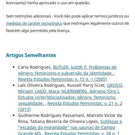
licenciante) tenha aprovado o uso em questão.
Sem restrições adicionais - Você não pode aplicar termos jurídicos ou
medidas de caráter tecnológico
que restrinjam legalmente outros de
fazerem algo permitido pela licença.
Artigos Semelhantes
Carla Rodrigues,
BUTLER, Judith P. Problemas de
gênero: feminismo e subversão da identidade.
,
Revista Estudos Feministas: v. 13 n. 1 (2005)
Laís Oliveira Rodrigues, Russell Parry Scott,
GROSSI,
Miriam; LAGO, Mara; NUERNBERG, Adriano (Org.).
Estudos in(ter)disciplinados: gênero, feminismo,
sexualidade.
,
Revista Estudos Feministas: v. 21 n. 2
(2013)
Guilherme Rodrigues Passamani, Marcelo Victor da
Rosa, Tatiana Bezerra de Oliveira Lopes,
Sutilezas e
“escadas da moralidade” nas saunas de Campo
Grande-MS
,
Revista Estudos Feministas: v. 28 n. 1