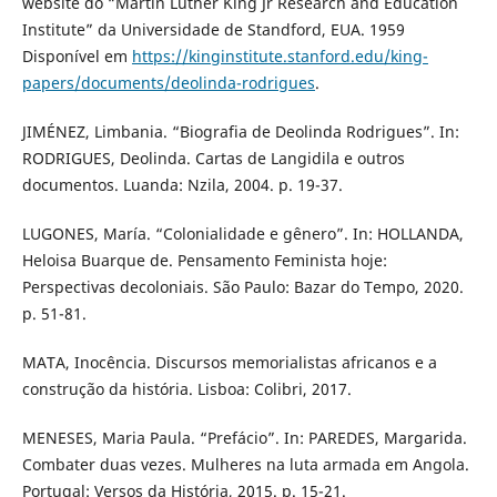
website do “Martin Luther King Jr Research and Education
Institute” da Universidade de Standford, EUA. 1959
Disponível em
https://kinginstitute.stanford.edu/king-
papers/documents/deolinda-rodrigues
.
JIMÉNEZ, Limbania. “Biografia de Deolinda Rodrigues”. In:
RODRIGUES, Deolinda. Cartas de Langidila e outros
documentos. Luanda: Nzila, 2004. p. 19-37.
LUGONES, María. “Colonialidade e gênero”. In: HOLLANDA,
Heloisa Buarque de. Pensamento Feminista hoje:
Perspectivas decoloniais. São Paulo: Bazar do Tempo, 2020.
p. 51-81.
MATA, Inocência. Discursos memorialistas africanos e a
construção da história. Lisboa: Colibri, 2017.
MENESES, Maria Paula. “Prefácio”. In: PAREDES, Margarida.
Combater duas vezes. Mulheres na luta armada em Angola.
Portugal: Versos da História, 2015. p. 15-21.