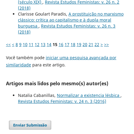
(século XIX)
,
Revista Estudos Feministas: v. 26 n. 2
(2018)
Clarisse Goulart Paradis,
A prostituição no marxismo
clássico: crítica ao capitalismo e à dupla moral
burguesa
,
Revista Estudos Feministas: v. 26 n. 3
(2018)
<<
<
8
9
10
11
12
13
14
15
16
17
18
19
20
21
22
>
>>
Você também pode
iniciar uma pesquisa avançada por
similaridade
para este artigo.
Artigos mais lidos pelo mesmo(s) autor(es)
Natalia Cabanillas,
Normalizar a existencia lésbica
,
Revista Estudos Feministas: v. 24 n. 3 (2016)
Enviar Submissão