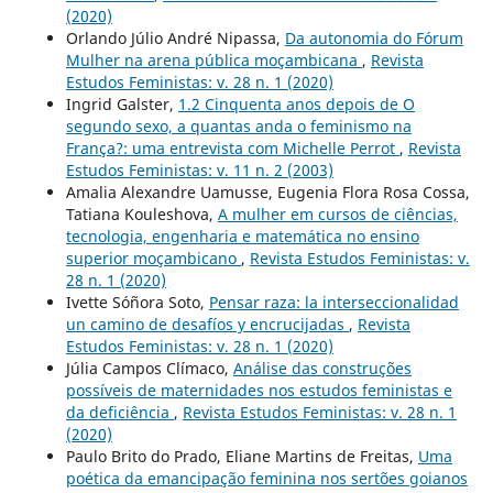
(2020)
Orlando Júlio André Nipassa,
Da autonomia do Fórum
Mulher na arena pública moçambicana
,
Revista
Estudos Feministas: v. 28 n. 1 (2020)
Ingrid Galster,
1.2 Cinquenta anos depois de O
segundo sexo, a quantas anda o feminismo na
França?: uma entrevista com Michelle Perrot
,
Revista
Estudos Feministas: v. 11 n. 2 (2003)
Amalia Alexandre Uamusse, Eugenia Flora Rosa Cossa,
Tatiana Kouleshova,
A mulher em cursos de ciências,
tecnologia, engenharia e matemática no ensino
superior moçambicano
,
Revista Estudos Feministas: v.
28 n. 1 (2020)
Ivette Sóñora Soto,
Pensar raza: la interseccionalidad
un camino de desafíos y encrucijadas
,
Revista
Estudos Feministas: v. 28 n. 1 (2020)
Júlia Campos Clímaco,
Análise das construções
possíveis de maternidades nos estudos feministas e
da deficiência
,
Revista Estudos Feministas: v. 28 n. 1
(2020)
Paulo Brito do Prado, Eliane Martins de Freitas,
Uma
poética da emancipação feminina nos sertões goianos