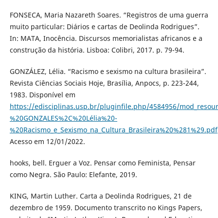
FONSECA, Maria Nazareth Soares. “Registros de uma guerra
muito particular: Diários e cartas de Deolinda Rodrigues”.
In: MATA, Inocência. Discursos memorialistas africanos e a
construção da história. Lisboa: Colibri, 2017. p. 79-94.
GONZÁLEZ, Lélia. “Racismo e sexismo na cultura brasileira”.
Revista Ciências Sociais Hoje, Brasília, Anpocs, p. 223-244,
1983. Disponível em
https://edisciplinas.usp.br/pluginfile.php/4584956/mod_resou
%20GONZALES%2C%20Lélia%20-
%20Racismo_e_Sexismo_na_Cultura_Brasileira%20%281%29.pdf
Acesso em 12/01/2022.
hooks, bell. Erguer a Voz. Pensar como Feminista, Pensar
como Negra. São Paulo: Elefante, 2019.
KING, Martin Luther. Carta a Deolinda Rodrigues, 21 de
dezembro de 1959. Documento transcrito no Kings Papers,