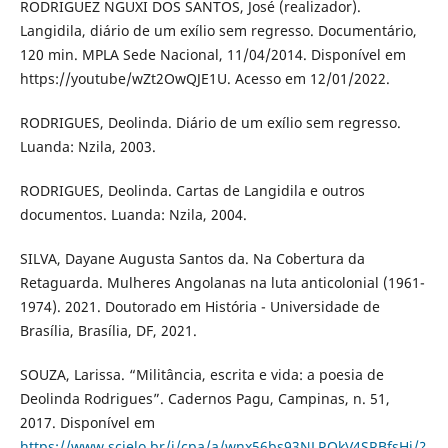
RODRIGUEZ NGUXI DOS SANTOS, José (realizador).
Langidila, diário de um exílio sem regresso. Documentário,
120 min. MPLA Sede Nacional, 11/04/2014. Disponível em
https://youtube/wZt2OwQJE1U. Acesso em 12/01/2022.
RODRIGUES, Deolinda. Diário de um exílio sem regresso.
Luanda: Nzila, 2003.
RODRIGUES, Deolinda. Cartas de Langidila e outros
documentos. Luanda: Nzila, 2004.
SILVA, Dayane Augusta Santos da. Na Cobertura da
Retaguarda. Mulheres Angolanas na luta anticolonial (1961-
1974). 2021. Doutorado em História - Universidade de
Brasília, Brasília, DF, 2021.
SOUZA, Larissa. “Militância, escrita e vida: a poesia de
Deolinda Rodrigues”. Cadernos Pagu, Campinas, n. 51,
2017. Disponível em
https://www.scielo.br/j/cpa/a/wnx56bs93NLRQkV4SRBfsHj/?