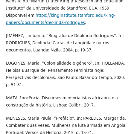
website do “Martin Luther King Jr Research and Education
Institute” da Universidade de Standford, EUA. 1959
Disponível em
https://kinginstitute.stanford.edu/king-
papers/documents/deolinda-rodrigues
.
JIMÉNEZ, Limbania. “Biografia de Deolinda Rodrigues”. In:
RODRIGUES, Deolinda. Cartas de Langidila e outros
documentos. Luanda: Nzila, 2004. p. 19-37.
LUGONES, María. “Colonialidade e gênero”. In: HOLLANDA,
Heloisa Buarque de. Pensamento Feminista hoje:
Perspectivas decoloniais. São Paulo: Bazar do Tempo, 2020.
p. 51-81.
MATA, Inocência. Discursos memorialistas africanos e a
construção da história. Lisboa: Colibri, 2017.
MENESES, Maria Paula. “Prefácio”. In: PAREDES, Margarida.
Combater duas vezes. Mulheres na luta armada em Angola.
Portugal: Versos da História, 2015. p. 15-21.