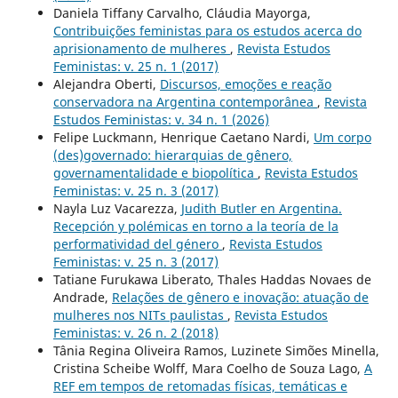
Daniela Tiffany Carvalho, Cláudia Mayorga,
Contribuições feministas para os estudos acerca do
aprisionamento de mulheres
,
Revista Estudos
Feministas: v. 25 n. 1 (2017)
Alejandra Oberti,
Discursos, emoções e reação
conservadora na Argentina contemporânea
,
Revista
Estudos Feministas: v. 34 n. 1 (2026)
Felipe Luckmann, Henrique Caetano Nardi,
Um corpo
(des)governado: hierarquias de gênero,
governamentalidade e biopolítica
,
Revista Estudos
Feministas: v. 25 n. 3 (2017)
Nayla Luz Vacarezza,
Judith Butler en Argentina.
Recepción y polémicas en torno a la teoría de la
performatividad del género
,
Revista Estudos
Feministas: v. 25 n. 3 (2017)
Tatiane Furukawa Liberato, Thales Haddas Novaes de
Andrade,
Relações de gênero e inovação: atuação de
mulheres nos NITs paulistas
,
Revista Estudos
Feministas: v. 26 n. 2 (2018)
Tânia Regina Oliveira Ramos, Luzinete Simões Minella,
Cristina Scheibe Wolff, Mara Coelho de Souza Lago,
A
REF em tempos de retomadas físicas, temáticas e