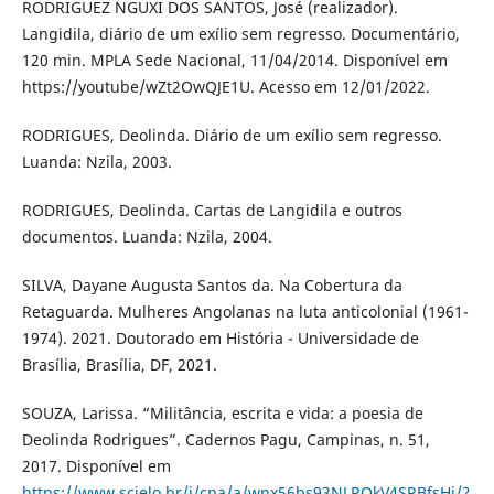
RODRIGUEZ NGUXI DOS SANTOS, José (realizador).
Langidila, diário de um exílio sem regresso. Documentário,
120 min. MPLA Sede Nacional, 11/04/2014. Disponível em
https://youtube/wZt2OwQJE1U. Acesso em 12/01/2022.
RODRIGUES, Deolinda. Diário de um exílio sem regresso.
Luanda: Nzila, 2003.
RODRIGUES, Deolinda. Cartas de Langidila e outros
documentos. Luanda: Nzila, 2004.
SILVA, Dayane Augusta Santos da. Na Cobertura da
Retaguarda. Mulheres Angolanas na luta anticolonial (1961-
1974). 2021. Doutorado em História - Universidade de
Brasília, Brasília, DF, 2021.
SOUZA, Larissa. “Militância, escrita e vida: a poesia de
Deolinda Rodrigues”. Cadernos Pagu, Campinas, n. 51,
2017. Disponível em
https://www.scielo.br/j/cpa/a/wnx56bs93NLRQkV4SRBfsHj/?