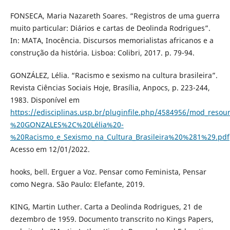
FONSECA, Maria Nazareth Soares. “Registros de uma guerra
muito particular: Diários e cartas de Deolinda Rodrigues”.
In: MATA, Inocência. Discursos memorialistas africanos e a
construção da história. Lisboa: Colibri, 2017. p. 79-94.
GONZÁLEZ, Lélia. “Racismo e sexismo na cultura brasileira”.
Revista Ciências Sociais Hoje, Brasília, Anpocs, p. 223-244,
1983. Disponível em
https://edisciplinas.usp.br/pluginfile.php/4584956/mod_resou
%20GONZALES%2C%20Lélia%20-
%20Racismo_e_Sexismo_na_Cultura_Brasileira%20%281%29.pdf
Acesso em 12/01/2022.
hooks, bell. Erguer a Voz. Pensar como Feminista, Pensar
como Negra. São Paulo: Elefante, 2019.
KING, Martin Luther. Carta a Deolinda Rodrigues, 21 de
dezembro de 1959. Documento transcrito no Kings Papers,