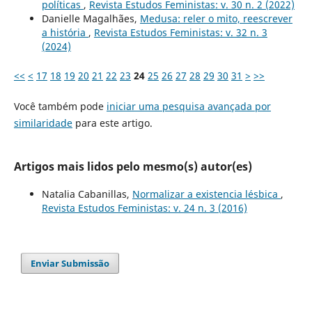
políticas
,
Revista Estudos Feministas: v. 30 n. 2 (2022)
Danielle Magalhães,
Medusa: reler o mito, reescrever
a história
,
Revista Estudos Feministas: v. 32 n. 3
(2024)
<<
<
17
18
19
20
21
22
23
24
25
26
27
28
29
30
31
>
>>
Você também pode
iniciar uma pesquisa avançada por
similaridade
para este artigo.
Artigos mais lidos pelo mesmo(s) autor(es)
Natalia Cabanillas,
Normalizar a existencia lésbica
,
Revista Estudos Feministas: v. 24 n. 3 (2016)
Enviar Submissão