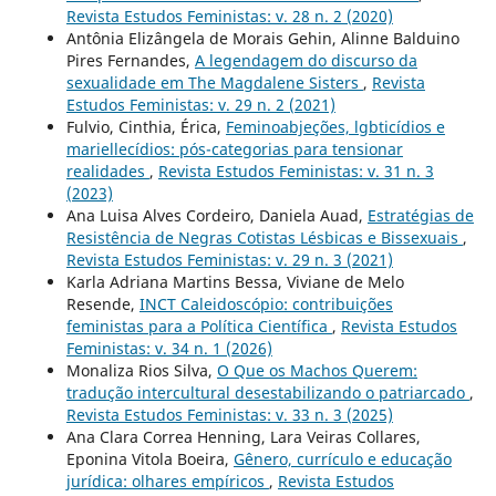
Revista Estudos Feministas: v. 28 n. 2 (2020)
Antônia Elizângela de Morais Gehin, Alinne Balduino
Pires Fernandes,
A legendagem do discurso da
sexualidade em The Magdalene Sisters
,
Revista
Estudos Feministas: v. 29 n. 2 (2021)
Fulvio, Cinthia, Érica,
Feminoabjeções, lgbticídios e
mariellecídios: pós-categorias para tensionar
realidades
,
Revista Estudos Feministas: v. 31 n. 3
(2023)
Ana Luisa Alves Cordeiro, Daniela Auad,
Estratégias de
Resistência de Negras Cotistas Lésbicas e Bissexuais
,
Revista Estudos Feministas: v. 29 n. 3 (2021)
Karla Adriana Martins Bessa, Viviane de Melo
Resende,
INCT Caleidoscópio: contribuições
feministas para a Política Científica
,
Revista Estudos
Feministas: v. 34 n. 1 (2026)
Monaliza Rios Silva,
O Que os Machos Querem:
tradução intercultural desestabilizando o patriarcado
,
Revista Estudos Feministas: v. 33 n. 3 (2025)
Ana Clara Correa Henning, Lara Veiras Collares,
Eponina Vitola Boeira,
Gênero, currículo e educação
jurídica: olhares empíricos
,
Revista Estudos