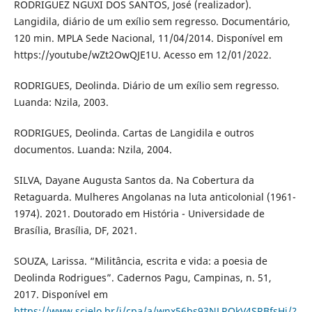
RODRIGUEZ NGUXI DOS SANTOS, José (realizador).
Langidila, diário de um exílio sem regresso. Documentário,
120 min. MPLA Sede Nacional, 11/04/2014. Disponível em
https://youtube/wZt2OwQJE1U. Acesso em 12/01/2022.
RODRIGUES, Deolinda. Diário de um exílio sem regresso.
Luanda: Nzila, 2003.
RODRIGUES, Deolinda. Cartas de Langidila e outros
documentos. Luanda: Nzila, 2004.
SILVA, Dayane Augusta Santos da. Na Cobertura da
Retaguarda. Mulheres Angolanas na luta anticolonial (1961-
1974). 2021. Doutorado em História - Universidade de
Brasília, Brasília, DF, 2021.
SOUZA, Larissa. “Militância, escrita e vida: a poesia de
Deolinda Rodrigues”. Cadernos Pagu, Campinas, n. 51,
2017. Disponível em
https://www.scielo.br/j/cpa/a/wnx56bs93NLRQkV4SRBfsHj/?