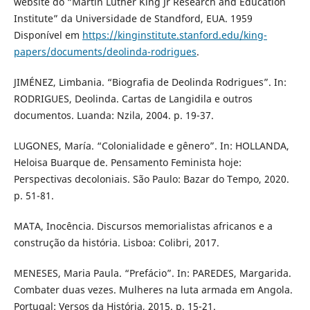
website do “Martin Luther King Jr Research and Education
Institute” da Universidade de Standford, EUA. 1959
Disponível em
https://kinginstitute.stanford.edu/king-
papers/documents/deolinda-rodrigues
.
JIMÉNEZ, Limbania. “Biografia de Deolinda Rodrigues”. In:
RODRIGUES, Deolinda. Cartas de Langidila e outros
documentos. Luanda: Nzila, 2004. p. 19-37.
LUGONES, María. “Colonialidade e gênero”. In: HOLLANDA,
Heloisa Buarque de. Pensamento Feminista hoje:
Perspectivas decoloniais. São Paulo: Bazar do Tempo, 2020.
p. 51-81.
MATA, Inocência. Discursos memorialistas africanos e a
construção da história. Lisboa: Colibri, 2017.
MENESES, Maria Paula. “Prefácio”. In: PAREDES, Margarida.
Combater duas vezes. Mulheres na luta armada em Angola.
Portugal: Versos da História, 2015. p. 15-21.