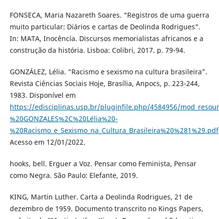
FONSECA, Maria Nazareth Soares. “Registros de uma guerra
muito particular: Diários e cartas de Deolinda Rodrigues”.
In: MATA, Inocência. Discursos memorialistas africanos e a
construção da história. Lisboa: Colibri, 2017. p. 79-94.
GONZÁLEZ, Lélia. “Racismo e sexismo na cultura brasileira”.
Revista Ciências Sociais Hoje, Brasília, Anpocs, p. 223-244,
1983. Disponível em
https://edisciplinas.usp.br/pluginfile.php/4584956/mod_resou
%20GONZALES%2C%20Lélia%20-
%20Racismo_e_Sexismo_na_Cultura_Brasileira%20%281%29.pdf
Acesso em 12/01/2022.
hooks, bell. Erguer a Voz. Pensar como Feminista, Pensar
como Negra. São Paulo: Elefante, 2019.
KING, Martin Luther. Carta a Deolinda Rodrigues, 21 de
dezembro de 1959. Documento transcrito no Kings Papers,