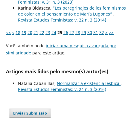
Feministas: v. 31 n. 3 (2023)
Karina Bidaseca,
“Los peregrinajes de los feminismos
de color en el pensamiento de María Lugones”
,
Revista Estudos Feministas: v. 22 n. 3 (2014)
<<
<
18
19
20
21
22
23
24
25
26
27
28
29
30
31
32
>
>>
Você também pode
iniciar uma pesquisa avançada por
similaridade
para este artigo.
Artigos mais lidos pelo mesmo(s) autor(es)
Natalia Cabanillas,
Normalizar a existencia lésbica
,
Revista Estudos Feministas: v. 24 n. 3 (2016)
Enviar Submissão