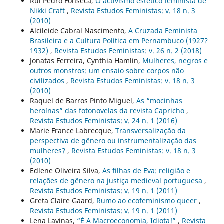
Rui Pedro Fonseca,
O activismo estético feminista de
Nikki Craft
,
Revista Estudos Feministas: v. 18 n. 3
(2010)
Alcileide Cabral Nascimento,
A Cruzada Feminista
Brasileira e a Cultura Política em Pernambuco (1927?
1932)
,
Revista Estudos Feministas: v. 26 n. 2 (2018)
Jonatas Ferreira, Cynthia Hamlin,
Mulheres, negros e
outros monstros: um ensaio sobre corpos não
civilizados
,
Revista Estudos Feministas: v. 18 n. 3
(2010)
Raquel de Barros Pinto Miguel,
As “mocinhas
heroínas” das fotonovelas da revista Capricho
,
Revista Estudos Feministas: v. 24 n. 1 (2016)
Marie France Labrecque,
Transversalização da
perspectiva de gênero ou instrumentalização das
mulheres?
,
Revista Estudos Feministas: v. 18 n. 3
(2010)
Edlene Oliveira Silva,
As filhas de Eva: religião e
relações de gênero na justiça medieval portuguesa
,
Revista Estudos Feministas: v. 19 n. 1 (2011)
Greta Claire Gaard,
Rumo ao ecofeminismo queer
,
Revista Estudos Feministas: v. 19 n. 1 (2011)
Lena Lavinas,
“É A Macroeconomia, Idiota!”
,
Revista