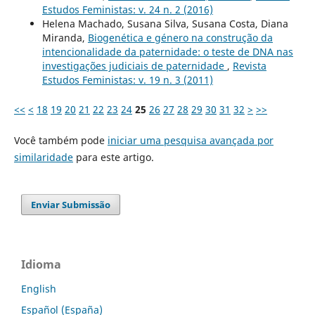
Estudos Feministas: v. 24 n. 2 (2016)
Helena Machado, Susana Silva, Susana Costa, Diana
Miranda,
Biogenética e género na construção da
intencionalidade da paternidade: o teste de DNA nas
investigações judiciais de paternidade
,
Revista
Estudos Feministas: v. 19 n. 3 (2011)
<<
<
18
19
20
21
22
23
24
25
26
27
28
29
30
31
32
>
>>
Você também pode
iniciar uma pesquisa avançada por
similaridade
para este artigo.
Enviar Submissão
Idioma
English
Español (España)