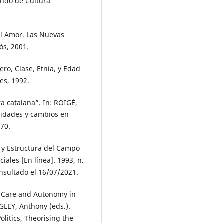
ondo de Cultura
el Amor. Las Nuevas
ós, 2001.
ro, Clase, Etnia, y Edad
es, 1992.
a catalana”. In: ROIGÉ,
nuidades y cambios en
-70.
s y Estructura del Campo
iales [En línea]. 1993, n.
onsultado el 16/07/2021.
e? Care and Autonomy in
GLEY, Anthony (eds.).
olitics, Theorising the