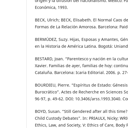
origen y la difusión del nacionalismo. México: F
Económica, 1993.
BECK, Ulrich; BECK, Elisabeth. El Normal Caos d
Formas de La Relación Amorosa. Barcelona: Paid
BERMÚDEZ, Suzy. Hijas, Esposas y Amantes, Géne
en la Historia de América Latina. Bogotá: Uniand
BESTARD, Joan. “Parentesco y nación en la cultur
Xavier. Familias de ayer, familias de hoy: conti
Cataluña. Barcelona: Icaria Editorial. 2006. p. 27
BOURDIEU, Pierre. “Espíritus de Estado: Génesi
Burocrático”. Actes de Recherche en Sciences Soc
96-97, p. 49-62. DOI: 10.3406/arss.1993.3040. C
BOYD, Susan. “Still Gendered after all this tim
Child Custody Debates”. In: PRIAULX, Nicky; WRI
Ethics, Law, and Society, V: Ethics of Care, Body P