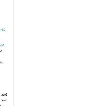
a
 4.0
a
4.0
 o
ção
mato)
criar
m,