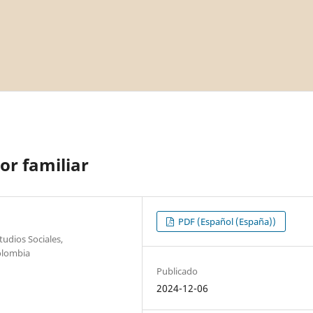
or familiar
PDF (Español (España))
udios Sociales,
olombia
Publicado
2024-12-06