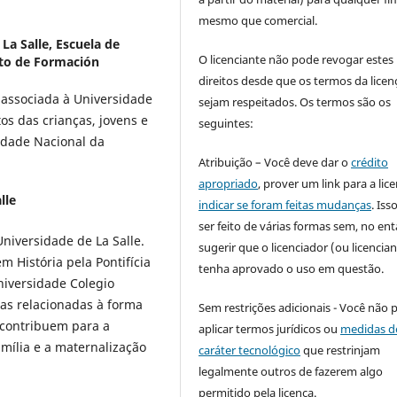
mesmo que comercial.
La Salle, Escuela de
O licenciante não pode revogar estes
to de Formación
direitos desde que os termos da licen
a associada à Universidade
sejam respeitados. Os termos são os
itos das crianças, jovens e
seguintes:
idade Nacional da
Atribuição – Você deve dar o
crédito
apropriado
, prover um link para a lic
lle
indicar se foram feitas mudanças
. Is
ser feito de várias formas sem, no ent
niversidade de La Salle.
sugerir que o licenciador (ou licencian
 História pela Pontifícia
tenha aprovado o uso em questão.
niversidade Colegio
as relacionadas à forma
Sem restrições adicionais - Você não 
 contribuem para a
aplicar termos jurídicos ou
medidas d
mília e a maternalização
caráter tecnológico
que restrinjam
legalmente outros de fazerem algo
permitido pela licença.