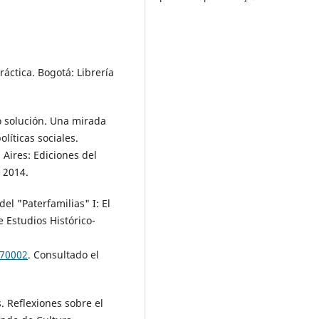
áctica. Bogotá: Librería
 solución. Una mirada
líticas sociales.
Aires: Ediciones del
, 2014.
l "Paterfamilias" I: El
e Estudios Histórico-
170002
. Consultado el
Reflexiones sobre el