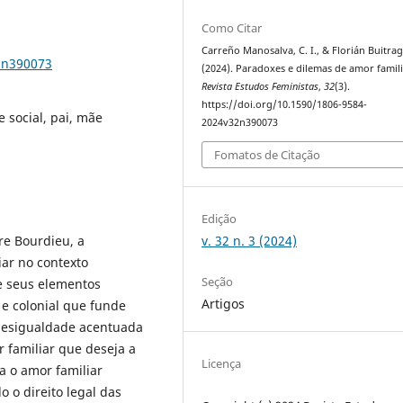
Como Citar
Carreño Manosalva, C. I., & Florián Buitrag
2n390073
(2024). Paradoxes e dilemas de amor famili
Revista Estudos Feministas
,
32
(3).
https://doi.org/10.1590/1806-9584-
 social, pai, mãe
2024v32n390073
Fomatos de Citação
Edição
v. 32 n. 3 (2024)
rre Bourdieu, a
iar no contexto
Seção
de seus elementos
Artigos
 e colonial que funde
 desigualdade acentuada
 familiar que deseja a
Licença
a o amor familiar
o o direito legal das