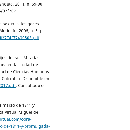
shgate, 2011, p. 69-90.
6/07/2021.
sexualis: los goces
Medellín, 2006, n. 5, p.
df/774/77430502.pdf
.
ijos del sur. Miradas
ánea en la ciudad de
ltad de Ciencias Humanas
, Colombia. Disponible en
2017.pdf
. Consultado el
e marzo de 1811 y
ca Virtual Miguel de
irtual.com/obra-
zo-de-1811-y-promulgada-