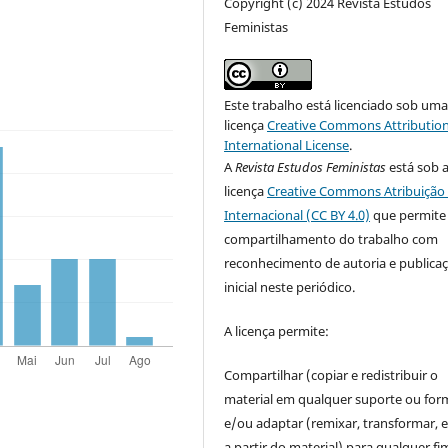
Copyright (c) 2024 Revista Estudos
Feministas
Este trabalho está licenciado sob um
licença
Creative Commons Attribution
International License
.
A
Revista Estudos Feministas
está sob 
licença
Creative Commons Atribuição 
Internacional (CC BY 4.0)
que permite
compartilhamento do trabalho com
reconhecimento de autoria e publica
inicial neste periódico.
A licença permite:
Compartilhar (copiar e redistribuir o
material em qualquer suporte ou for
e/ou adaptar (remixar, transformar, e 
a partir do material) para qualquer fi