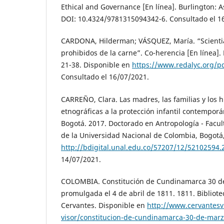
Ethical and Governance [En línea]. Burlington: A
DOI: 10.4324/9781315094342-6. Consultado el 1
CARDONA, Hilderman; VÁSQUEZ, María. “Scientia 
prohibidos de la carne”. Co-herencia [En línea]. 
21-38. Disponible en
https://www.redalyc.org/p
Consultado el 16/07/2021.
CARREÑO, Clara. Las madres, las familias y los h
etnográficas a la protección infantil contempor
Bogotá. 2017. Doctorado en Antropología - Facu
de la Universidad Nacional de Colombia, Bogotá
http://bdigital.unal.edu.co/57207/12/52102594.
14/07/2021.
COLOMBIA. Constitución de Cundinamarca 30 d
promulgada el 4 de abril de 1811. 1811. Bibliote
Cervantes. Disponible en
http://www.cervantesv
visor/constitucion-de-cundinamarca-30-de-mar