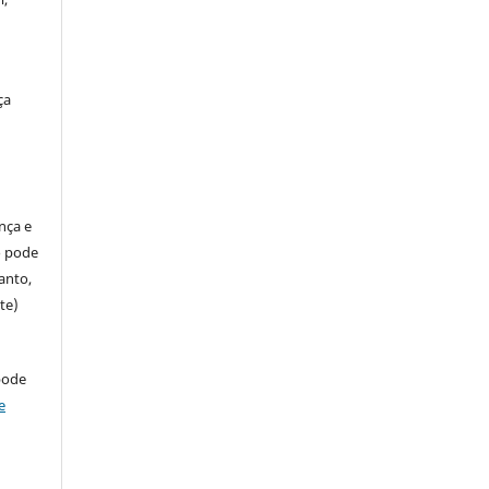
ça
ença e
so pode
anto,
te)
pode
e