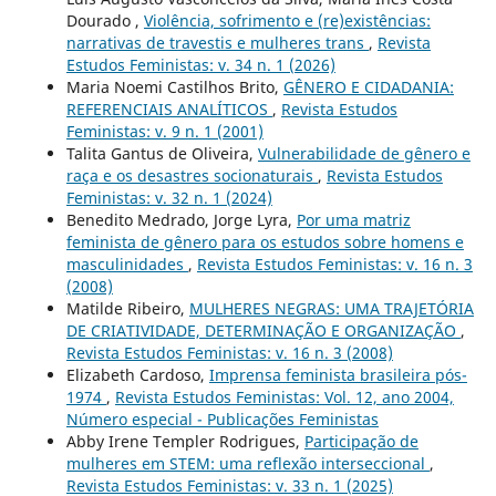
Dourado ,
Violência, sofrimento e (re)existências:
narrativas de travestis e mulheres trans
,
Revista
Estudos Feministas: v. 34 n. 1 (2026)
Maria Noemi Castilhos Brito,
GÊNERO E CIDADANIA:
REFERENCIAIS ANALÍTICOS
,
Revista Estudos
Feministas: v. 9 n. 1 (2001)
Talita Gantus de Oliveira,
Vulnerabilidade de gênero e
raça e os desastres socionaturais
,
Revista Estudos
Feministas: v. 32 n. 1 (2024)
Benedito Medrado, Jorge Lyra,
Por uma matriz
feminista de gênero para os estudos sobre homens e
masculinidades
,
Revista Estudos Feministas: v. 16 n. 3
(2008)
Matilde Ribeiro,
MULHERES NEGRAS: UMA TRAJETÓRIA
DE CRIATIVIDADE, DETERMINAÇÃO E ORGANIZAÇÃO
,
Revista Estudos Feministas: v. 16 n. 3 (2008)
Elizabeth Cardoso,
Imprensa feminista brasileira pós-
1974
,
Revista Estudos Feministas: Vol. 12, ano 2004,
Número especial - Publicações Feministas
Abby Irene Templer Rodrigues,
Participação de
mulheres em STEM: uma reflexão interseccional
,
Revista Estudos Feministas: v. 33 n. 1 (2025)