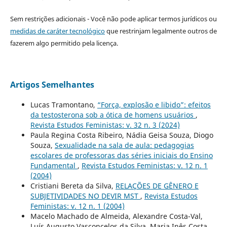
Sem restrições adicionais - Você não pode aplicar termos jurídicos ou
medidas de caráter tecnológico
que restrinjam legalmente outros de
fazerem algo permitido pela licença.
Artigos Semelhantes
Lucas Tramontano,
“Força, explosão e libido”: efeitos
da testosterona sob a ótica de homens usuários
,
Revista Estudos Feministas: v. 32 n. 3 (2024)
Paula Regina Costa Ribeiro, Nádia Geisa Souza, Diogo
Souza,
Sexualidade na sala de aula: pedagogias
escolares de professoras das séries iniciais do Ensino
Fundamental
,
Revista Estudos Feministas: v. 12 n. 1
(2004)
Cristiani Bereta da Silva,
RELAÇÕES DE GÊNERO E
SUBJETIVIDADES NO DEVIR MST
,
Revista Estudos
Feministas: v. 12 n. 1 (2004)
Macelo Machado de Almeida, Alexandre Costa-Val,
Luís Augusto Vasconcelos da Silva, Maria Inês Costa