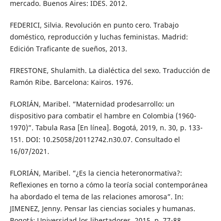
mercado. Buenos Aires: IDES. 2012.
FEDERICI, Silvia. Revolución en punto cero. Trabajo
doméstico, reproducción y luchas feministas. Madrid:
Edición Traficante de sueños, 2013.
FIRESTONE, Shulamith. La dialéctica del sexo. Traducción de
Ramón Ribe. Barcelona: Kairos. 1976.
FLORIÁN, Maribel. “Maternidad prodesarrollo: un
dispositivo para combatir el hambre en Colombia (1960-
1970)”. Tabula Rasa [En línea]. Bogotá, 2019, n. 30, p. 133-
151. DOI: 10.25058/20112742.n30.07. Consultado el
16/07/2021.
FLORIÁN, Maribel. “¿Es la ciencia heteronormativa?:
Reflexiones en torno a cómo la teoría social contemporánea
ha abordado el tema de las relaciones amorosa”. In:
JIMENEZ, Jenny. Pensar las ciencias sociales y humanas.
Bogotá: Universidad los libertadores, 2015. p. 77-88.