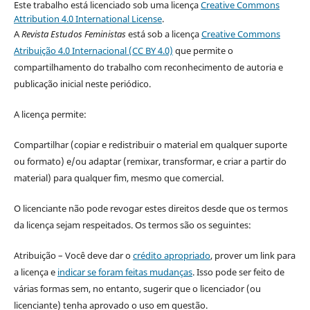
Este trabalho está licenciado sob uma licença
Creative Commons
Attribution 4.0 International License
.
A
Revista Estudos Feministas
está sob a licença
Creative Commons
Atribuição 4.0 Internacional (CC BY 4.0)
que permite o
compartilhamento do trabalho com reconhecimento de autoria e
publicação inicial neste periódico.
A licença permite:
Compartilhar (copiar e redistribuir o material em qualquer suporte
ou formato) e/ou adaptar (remixar, transformar, e criar a partir do
material) para qualquer fim, mesmo que comercial.
O licenciante não pode revogar estes direitos desde que os termos
da licença sejam respeitados. Os termos são os seguintes:
Atribuição – Você deve dar o
crédito apropriado
, prover um link para
a licença e
indicar se foram feitas mudanças
. Isso pode ser feito de
várias formas sem, no entanto, sugerir que o licenciador (ou
licenciante) tenha aprovado o uso em questão.