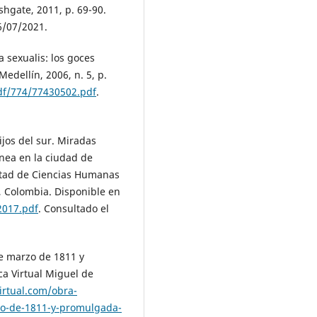
shgate, 2011, p. 69-90.
6/07/2021.
sexualis: los goces
Medellín, 2006, n. 5, p.
df/774/77430502.pdf
.
ijos del sur. Miradas
ánea en la ciudad de
ltad de Ciencias Humanas
, Colombia. Disponible en
2017.pdf
. Consultado el
e marzo de 1811 y
ca Virtual Miguel de
irtual.com/obra-
zo-de-1811-y-promulgada-