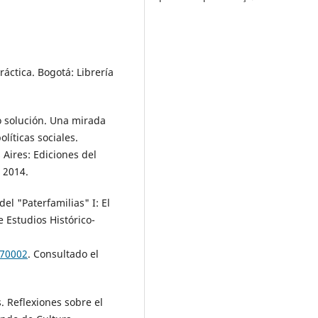
áctica. Bogotá: Librería
 solución. Una mirada
líticas sociales.
Aires: Ediciones del
, 2014.
l "Paterfamilias" I: El
e Estudios Histórico-
170002
. Consultado el
Reflexiones sobre el