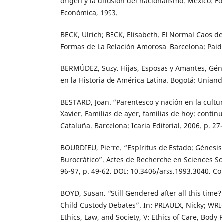
origen y la difusión del nacionalismo. México: F
Económica, 1993.
BECK, Ulrich; BECK, Elisabeth. El Normal Caos d
Formas de La Relación Amorosa. Barcelona: Paid
BERMÚDEZ, Suzy. Hijas, Esposas y Amantes, Géne
en la Historia de América Latina. Bogotá: Uniand
BESTARD, Joan. “Parentesco y nación en la cultur
Xavier. Familias de ayer, familias de hoy: conti
Cataluña. Barcelona: Icaria Editorial. 2006. p. 27
BOURDIEU, Pierre. “Espíritus de Estado: Génesi
Burocrático”. Actes de Recherche en Sciences Soc
96-97, p. 49-62. DOI: 10.3406/arss.1993.3040. C
BOYD, Susan. “Still Gendered after all this tim
Child Custody Debates”. In: PRIAULX, Nicky; WRI
Ethics, Law, and Society, V: Ethics of Care, Body P