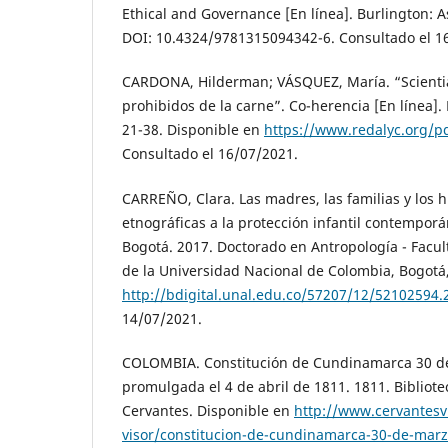
Ethical and Governance [En línea]. Burlington: A
DOI: 10.4324/9781315094342-6. Consultado el 1
CARDONA, Hilderman; VÁSQUEZ, María. “Scientia 
prohibidos de la carne”. Co-herencia [En línea]. 
21-38. Disponible en
https://www.redalyc.org/p
Consultado el 16/07/2021.
CARREÑO, Clara. Las madres, las familias y los h
etnográficas a la protección infantil contempor
Bogotá. 2017. Doctorado en Antropología - Facu
de la Universidad Nacional de Colombia, Bogotá
http://bdigital.unal.edu.co/57207/12/52102594.
14/07/2021.
COLOMBIA. Constitución de Cundinamarca 30 d
promulgada el 4 de abril de 1811. 1811. Bibliote
Cervantes. Disponible en
http://www.cervantesv
visor/constitucion-de-cundinamarca-30-de-mar