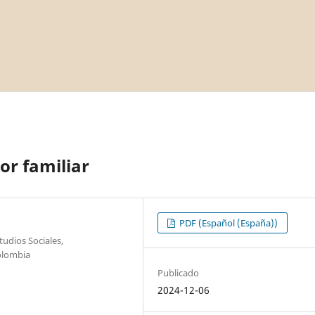
or familiar
PDF (Español (España))
udios Sociales,
olombia
Publicado
2024-12-06