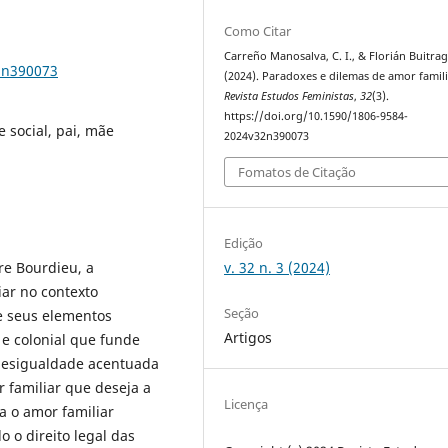
Como Citar
Carreño Manosalva, C. I., & Florián Buitrag
2n390073
(2024). Paradoxes e dilemas de amor famili
Revista Estudos Feministas
,
32
(3).
https://doi.org/10.1590/1806-9584-
 social, pai, mãe
2024v32n390073
Fomatos de Citação
Edição
v. 32 n. 3 (2024)
rre Bourdieu, a
iar no contexto
Seção
de seus elementos
Artigos
 e colonial que funde
 desigualdade acentuada
 familiar que deseja a
Licença
a o amor familiar
o o direito legal das