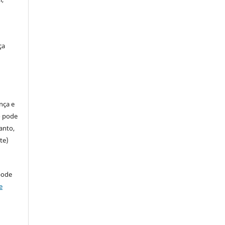
ça
ença e
so pode
anto,
te)
pode
e