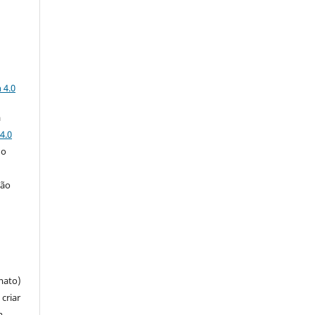
a
 4.0
a
4.0
 o
ção
mato)
criar
m,