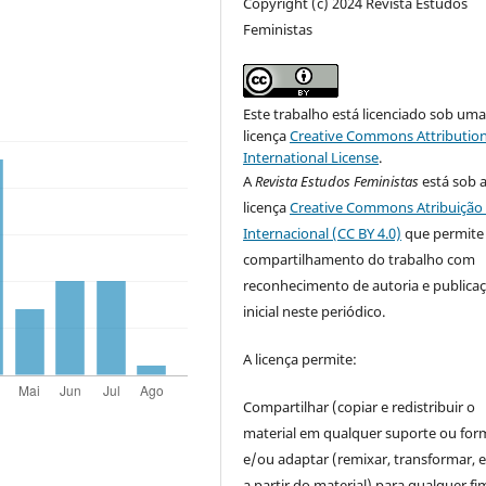
Copyright (c) 2024 Revista Estudos
Feministas
Este trabalho está licenciado sob um
licença
Creative Commons Attribution
International License
.
A
Revista Estudos Feministas
está sob 
licença
Creative Commons Atribuição 
Internacional (CC BY 4.0)
que permite
compartilhamento do trabalho com
reconhecimento de autoria e publica
inicial neste periódico.
A licença permite:
Compartilhar (copiar e redistribuir o
material em qualquer suporte ou for
e/ou adaptar (remixar, transformar, e 
a partir do material) para qualquer fi