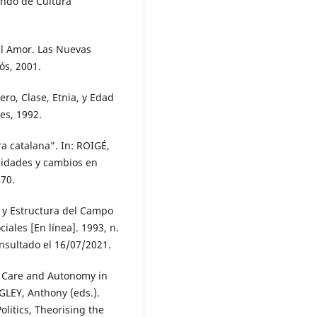
ondo de Cultura
el Amor. Las Nuevas
ós, 2001.
ro, Clase, Etnia, y Edad
es, 1992.
a catalana”. In: ROIGÉ,
nuidades y cambios en
-70.
s y Estructura del Campo
iales [En línea]. 1993, n.
onsultado el 16/07/2021.
e? Care and Autonomy in
GLEY, Anthony (eds.).
olitics, Theorising the