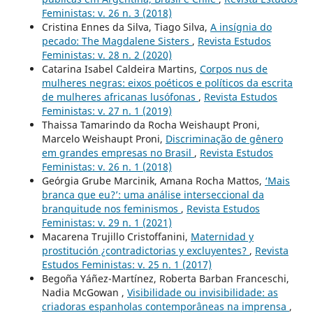
Feministas: v. 26 n. 3 (2018)
Cristina Ennes da Silva, Tiago Silva,
A insígnia do
pecado: The Magdalene Sisters
,
Revista Estudos
Feministas: v. 28 n. 2 (2020)
Catarina Isabel Caldeira Martins,
Corpos nus de
mulheres negras: eixos poéticos e políticos da escrita
de mulheres africanas lusófonas
,
Revista Estudos
Feministas: v. 27 n. 1 (2019)
Thaissa Tamarindo da Rocha Weishaupt Proni,
Marcelo Weishaupt Proni,
Discriminação de gênero
em grandes empresas no Brasil
,
Revista Estudos
Feministas: v. 26 n. 1 (2018)
Geórgia Grube Marcinik, Amana Rocha Mattos,
‘Mais
branca que eu?’: uma análise interseccional da
branquitude nos feminismos
,
Revista Estudos
Feministas: v. 29 n. 1 (2021)
Macarena Trujillo Cristoffanini,
Maternidad y
prostitución ¿contradictorias y excluyentes?
,
Revista
Estudos Feministas: v. 25 n. 1 (2017)
Begoña Yáñez-Martínez, Roberta Barban Franceschi,
Nadia McGowan ,
Visibilidade ou invisibilidade: as
criadoras espanholas contemporâneas na imprensa
,