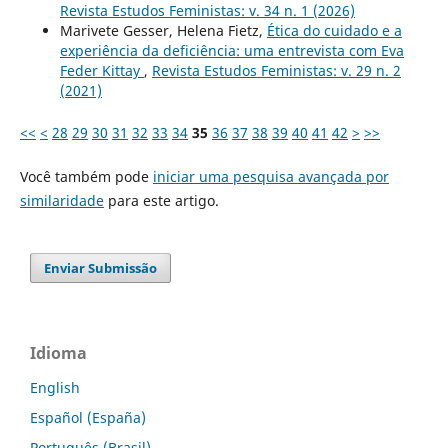
Revista Estudos Feministas: v. 34 n. 1 (2026)
Marivete Gesser, Helena Fietz,
Ética do cuidado e a
experiência da deficiência: uma entrevista com Eva
Feder Kittay
,
Revista Estudos Feministas: v. 29 n. 2
(2021)
<<
<
28
29
30
31
32
33
34
35
36
37
38
39
40
41
42
>
>>
Você também pode
iniciar uma pesquisa avançada por
similaridade
para este artigo.
Enviar Submissão
Idioma
English
Español (España)
Português (Brasil)