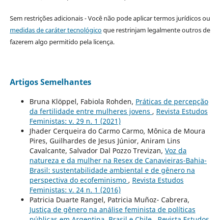
Sem restrições adicionais - Você não pode aplicar termos jurídicos ou
medidas de caráter tecnológico
que restrinjam legalmente outros de
fazerem algo permitido pela licença.
Artigos Semelhantes
Bruna Klöppel, Fabiola Rohden,
Práticas de percepção
da fertilidade entre mulheres jovens
,
Revista Estudos
Feministas: v. 29 n. 1 (2021)
Jhader Cerqueira do Carmo Carmo, Mônica de Moura
Pires, Guilhardes de Jesus Júnior, Aniram Lins
Cavalcante, Salvador Dal Pozzo Trevizan,
Voz da
natureza e da mulher na Resex de Canavieiras-Bahia-
Brasil: sustentabilidade ambiental e de gênero na
perspectiva do ecofeminismo
,
Revista Estudos
Feministas: v. 24 n. 1 (2016)
Patricia Duarte Rangel, Patricia Muñoz- Cabrera,
Justiça de gênero na análise feminista de políticas
públicas em Argentina, Brasil e Chile
,
Revista Estudos