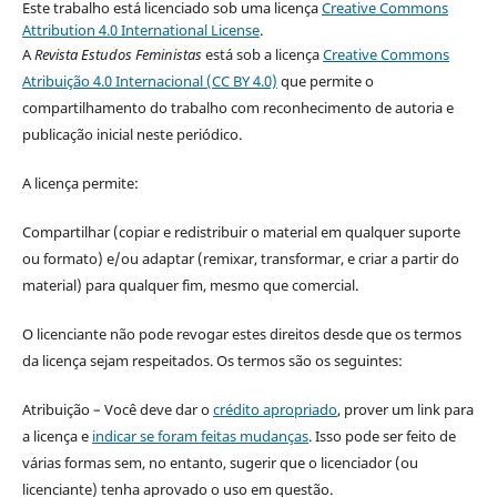
Este trabalho está licenciado sob uma licença
Creative Commons
Attribution 4.0 International License
.
A
Revista Estudos Feministas
está sob a licença
Creative Commons
Atribuição 4.0 Internacional (CC BY 4.0)
que permite o
compartilhamento do trabalho com reconhecimento de autoria e
publicação inicial neste periódico.
A licença permite:
Compartilhar (copiar e redistribuir o material em qualquer suporte
ou formato) e/ou adaptar (remixar, transformar, e criar a partir do
material) para qualquer fim, mesmo que comercial.
O licenciante não pode revogar estes direitos desde que os termos
da licença sejam respeitados. Os termos são os seguintes:
Atribuição – Você deve dar o
crédito apropriado
, prover um link para
a licença e
indicar se foram feitas mudanças
. Isso pode ser feito de
várias formas sem, no entanto, sugerir que o licenciador (ou
licenciante) tenha aprovado o uso em questão.