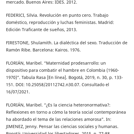
mercado. Buenos Aires: IDES. 2012.
FEDERICI, Silvia. Revolución en punto cero. Trabajo
doméstico, reproducción y luchas feministas. Madrid:
Edición Traficante de sueños, 2013.
FIRESTONE, Shulamith. La dialéctica del sexo. Traducción de
Ramón Ribe. Barcelona: Kairos. 1976.
FLORIÁN, Maribel. “Maternidad prodesarrollo: un
dispositivo para combatir el hambre en Colombia (1960-
1970)”. Tabula Rasa [En línea]. Bogotá, 2019, n. 30, p. 133-
151. DOI: 10.25058/20112742.n30.07. Consultado el
16/07/2021.
FLORIÁN, Maribel. “¿Es la ciencia heteronormativa?:
Reflexiones en torno a cómo la teoría social contemporánea
ha abordado el tema de las relaciones amorosa”. In:
JIMENEZ, Jenny. Pensar las ciencias sociales y humanas.
Bogotá: Universidad los libertadores, 2015. p. 77-88.