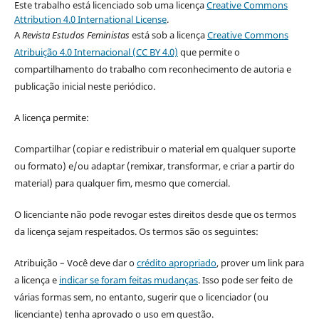
Este trabalho está licenciado sob uma licença
Creative Commons
Attribution 4.0 International License
.
A
Revista Estudos Feministas
está sob a licença
Creative Commons
Atribuição 4.0 Internacional (CC BY 4.0)
que permite o
compartilhamento do trabalho com reconhecimento de autoria e
publicação inicial neste periódico.
A licença permite:
Compartilhar (copiar e redistribuir o material em qualquer suporte
ou formato) e/ou adaptar (remixar, transformar, e criar a partir do
material) para qualquer fim, mesmo que comercial.
O licenciante não pode revogar estes direitos desde que os termos
da licença sejam respeitados. Os termos são os seguintes:
Atribuição – Você deve dar o
crédito apropriado
, prover um link para
a licença e
indicar se foram feitas mudanças
. Isso pode ser feito de
várias formas sem, no entanto, sugerir que o licenciador (ou
licenciante) tenha aprovado o uso em questão.