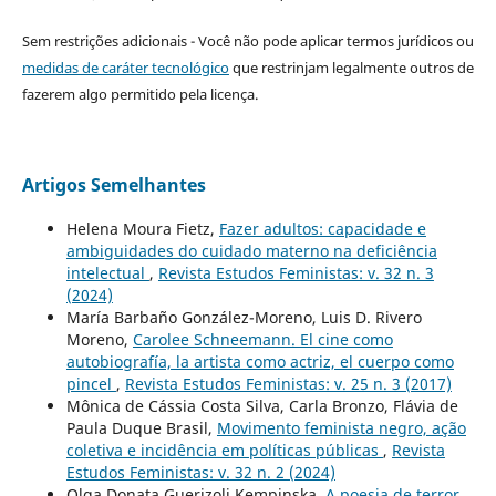
Sem restrições adicionais - Você não pode aplicar termos jurídicos ou
medidas de caráter tecnológico
que restrinjam legalmente outros de
fazerem algo permitido pela licença.
Artigos Semelhantes
Helena Moura Fietz,
Fazer adultos: capacidade e
ambiguidades do cuidado materno na deficiência
intelectual
,
Revista Estudos Feministas: v. 32 n. 3
(2024)
María Barbaño González-Moreno, Luis D. Rivero
Moreno,
Carolee Schneemann. El cine como
autobiografía, la artista como actriz, el cuerpo como
pincel
,
Revista Estudos Feministas: v. 25 n. 3 (2017)
Mônica de Cássia Costa Silva, Carla Bronzo, Flávia de
Paula Duque Brasil,
Movimento feminista negro, ação
coletiva e incidência em políticas públicas
,
Revista
Estudos Feministas: v. 32 n. 2 (2024)
Olga Donata Guerizoli Kempinska,
A poesia de terror