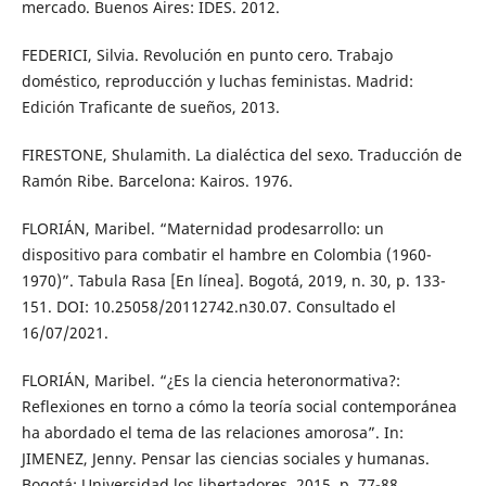
mercado. Buenos Aires: IDES. 2012.
FEDERICI, Silvia. Revolución en punto cero. Trabajo
doméstico, reproducción y luchas feministas. Madrid:
Edición Traficante de sueños, 2013.
FIRESTONE, Shulamith. La dialéctica del sexo. Traducción de
Ramón Ribe. Barcelona: Kairos. 1976.
FLORIÁN, Maribel. “Maternidad prodesarrollo: un
dispositivo para combatir el hambre en Colombia (1960-
1970)”. Tabula Rasa [En línea]. Bogotá, 2019, n. 30, p. 133-
151. DOI: 10.25058/20112742.n30.07. Consultado el
16/07/2021.
FLORIÁN, Maribel. “¿Es la ciencia heteronormativa?:
Reflexiones en torno a cómo la teoría social contemporánea
ha abordado el tema de las relaciones amorosa”. In:
JIMENEZ, Jenny. Pensar las ciencias sociales y humanas.
Bogotá: Universidad los libertadores, 2015. p. 77-88.