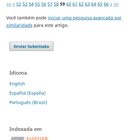
<<
<
52
53
54
55
56
57
58
59
60
61
62
63
64
65
66
>
>>
Você também pode
iniciar uma pesquisa avançada por
similaridade
para este artigo.
Enviar Submissão
Idioma
English
Español (España)
Português (Brasil)
Indexada em