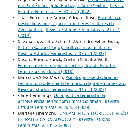
em Paul Éluard, Julia Hartwig e Anne Sexton
,
Revista
Estudos Feministas: v. 30 n. 2 (2022)
Thais Ferreira de Araujo, Adriane Roso,
Encontros e
despedidas: migração de mulheres militares da
Aeronáutica
,
Revista Estudos Feministas: v. 27 n. 1
(2019)
Silvana Lazzarotto Schmitt, Alexandre Felipe Fiuza,
Patrícia Galvão (Pagu): mulher, mãe, militante
,
Revista Estudos Feministas: v. 33 n. 1 (2025)
Susana Bornéo Funck, Cristina Scheibe Wolff,
Feminismo em tempos incertos
,
Revista Estudos
Feministas: v. 26 n. 3 (2018)
Marcia da Silva Mazon,
Psicotrópico se declina no
feminino: saúde mental e mundo digital em questão
,
Revista Estudos Feministas: v. 31 n. 1 (2023)
Clare Hemmings,
Uma política feminista da
ambivalência: lendo com Emma Goldman
,
Revista
Estudos Feministas: v. 26 n. 3 (2018)
Marlene Libardoni,
FUNDAMENTOS TEÓRICOS E VISÃO
ESTRATÉGICA DA ADVOCACY
,
Revista Estudos
Feministas: v. 8 n. 2 (2000)