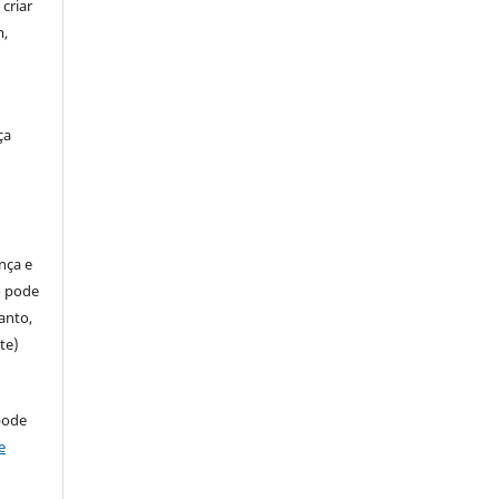
criar
m,
ça
ença e
so pode
anto,
te)
pode
e