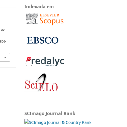
Indexada em
o de
1806-
SCImago Journal Rank