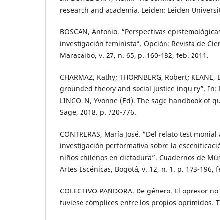
research and academia. Leiden: Leiden Universit
BOSCAN, Antonio. “Perspectivas epistemológicas
investigación feminista”. Opción: Revista de Ci
Maracaibo, v. 27, n. 65, p. 160-182, feb. 2011.
CHARMAZ, Kathy; THORNBERG, Robert; KEANE, El
grounded theory and social justice inquiry”. In
LINCOLN, Yvonne (Ed). The sage handbook of qua
Sage, 2018. p. 720-776.
CONTRERAS, María José. “Del relato testimonial 
investigación performativa sobre la escenificaci
niños chilenos en dictadura”. Cuadernos de Músi
Artes Escénicas, Bogotá, v. 12, n. 1. p. 173-196, f
COLECTIVO PANDORA. De género. El opresor no se
tuviese cómplices entre los propios oprimidos. 