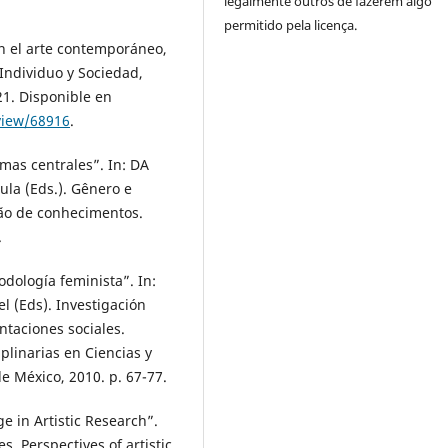
legalmente outros de fazerem algo
permitido pela licença.
 en el arte contemporáneo,
 Individuo y Sociedad,
021. Disponible en
/view/68916
.
mas centrales”. In: DA
la (Eds.). Gênero e
ção de conhecimentos.
.
odología feminista”. In:
 (Eds). Investigación
ntaciones sociales.
plinarias en Ciencias y
 México, 2010. p. 67-77.
 in Artistic Research”.
s. Perspectives of artistic