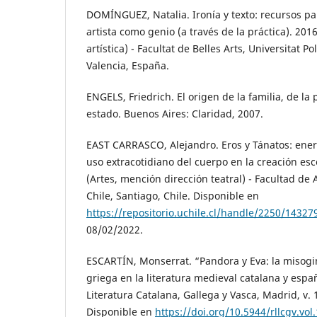
DOMÍNGUEZ, Natalia. Ironía y texto: recursos par
artista como genio (a través de la práctica). 201
artística) - Facultat de Belles Arts, Universitat Po
Valencia, España.
ENGELS, Friedrich. El origen de la familia, de la
estado. Buenos Aires: Claridad, 2007.
EAST CARRASCO, Alejandro. Eros y Tánatos: ener
uso extracotidiano del cuerpo en la creación esc
(Artes, mención dirección teatral) - Facultad de 
Chile, Santiago, Chile. Disponible en
https://repositorio.uchile.cl/handle/2250/14327
08/02/2022.
ESCARTÍN, Monserrat. “Pandora y Eva: la misogin
griega en la literatura medieval catalana y espa
Literatura Catalana, Gallega y Vasca, Madrid, v. 
Disponible en
https://doi.org/10.5944/rllcgv.vol