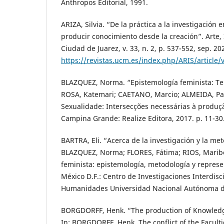
Anthropos Editorial, 1991.
ARIZA, Silvia. “De la práctica a la investigación
producir conocimiento desde la creación”. Arte,
Ciudad de Juarez, v. 33, n. 2, p. 537-552, sep. 2
https://revistas.ucm.es/index.php/ARIS/article
BLAZQUEZ, Norma. “Epistemología feminista: Te
ROSA, Katemari; CAETANO, Marcio; ALMEIDA, Pau
Sexualidade: Intersecções necessárias à produ
Campina Grande: Realize Editora, 2017. p. 11-30
BARTRA, Eli. “Acerca de la investigación y la met
BLAZQUEZ, Norma; FLORES, Fátima; RIOS, Maribel
feminista: epistemología, metodología y represe
México D.F.: Centro de Investigaciones Interdisci
Humanidades Universidad Nacional Autónoma de
BORGDORFF, Henk. “The production of Knowledge
In: BORGDORFF, Henk. The conflict of the Facultie