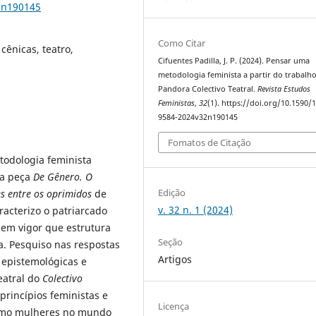
2n190145
Como Citar
cênicas, teatro,
Cifuentes Padilla, J. P. (2024). Pensar uma
metodologia feminista a partir do trabalh
Pandora Colectivo Teatral.
Revista Estudos
Feministas
,
32
(1). https://doi.org/10.1590/
9584-2024v32n190145
Fomatos de Citação
todologia feminista
da peça
De Gênero. O
Edição
es entre os oprimidos
de
v. 32 n. 1 (2024)
aracterizo o patriarcado
em vigor que estrutura
Seção
da. Pesquiso nas respostas
Artigos
 epistemológicas e
eatral do
Colectivo
rincípios feministas e
Licença
como mulheres no mundo