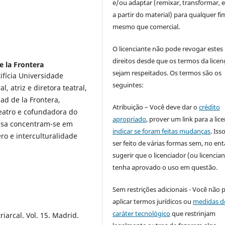
e/ou adaptar (remixar, transformar, e 
a partir do material) para qualquer fi
mesmo que comercial.
O licenciante não pode revogar estes
direitos desde que os termos da licen
e la Frontera
sejam respeitados. Os termos são os
ifícia Universidade
seguintes:
, atriz e diretora teatral,
ad de la Frontera,
Atribuição – Você deve dar o
crédito
eatro e cofundadora do
apropriado
, prover um link para a lic
uisa concentram-se em
indicar se foram feitas mudanças
. Is
ero e interculturalidade
ser feito de várias formas sem, no ent
sugerir que o licenciador (ou licencian
tenha aprovado o uso em questão.
Sem restrições adicionais - Você não 
aplicar termos jurídicos ou
medidas d
caráter tecnológico
que restrinjam
iarcal. Vol. 15. Madrid.