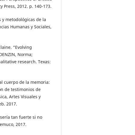
y Press, 2012. p. 140-173.
 y metodológicas de la
encias Humanas y Sociales,
aine. “Evolving
: DENZIN, Norma;
litative research. Texas:
al cuerpo de la memoria:
ón de testimonios de
ca, Artes Visuales y
eb. 2017.
ría tan fuerte si no
Temuco, 2017.