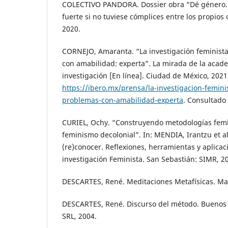
COLECTIVO PANDORA. Dossier obra “Dé género. E
fuerte si no tuviese cómplices entre los propio
2020.
CORNEJO, Amaranta. “La investigación feminista
con amabilidad: experta”. La mirada de la acade
investigación [En línea]. Ciudad de México, 2021
https://ibero.mx/prensa/la-investigacion-feminis
problemas-con-amabilidad-experta
. Consultado
CURIEL, Ochy. “Construyendo metodologías femi
feminismo decolonial”. In: MENDIA, Irantzu et a
(re)conocer. Reflexiones, herramientas y aplicac
investigación Feminista. San Sebastián: SIMR, 20
DESCARTES, René. Meditaciones Metafísicas. Mad
DESCARTES, René. Discurso del método. Buenos A
SRL, 2004.