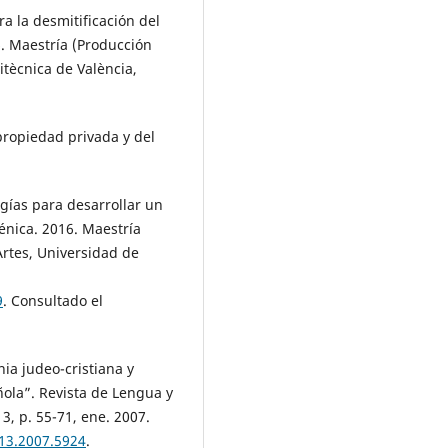
a la desmitificación del
6. Maestría (Producción
litècnica de València,
 propiedad privada y del
gías para desarrollar un
énica. 2016. Maestría
Artes, Universidad de
9
. Consultado el
ia judeo-cristiana y
ñola”. Revista de Lengua y
13, p. 55-71, ene. 2007.
.13.2007.5924
.