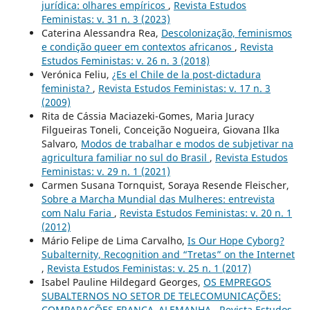
jurídica: olhares empíricos
,
Revista Estudos
Feministas: v. 31 n. 3 (2023)
Caterina Alessandra Rea,
Descolonização, feminismos
e condição queer em contextos africanos
,
Revista
Estudos Feministas: v. 26 n. 3 (2018)
Verónica Feliu,
¿Es el Chile de la post-dictadura
feminista?
,
Revista Estudos Feministas: v. 17 n. 3
(2009)
Rita de Cássia Maciazeki-Gomes, Maria Juracy
Filgueiras Toneli, Conceição Nogueira, Giovana Ilka
Salvaro,
Modos de trabalhar e modos de subjetivar na
agricultura familiar no sul do Brasil
,
Revista Estudos
Feministas: v. 29 n. 1 (2021)
Carmen Susana Tornquist, Soraya Resende Fleischer,
Sobre a Marcha Mundial das Mulheres: entrevista
com Nalu Faria
,
Revista Estudos Feministas: v. 20 n. 1
(2012)
Mário Felipe de Lima Carvalho,
Is Our Hope Cyborg?
Subalternity, Recognition and “Tretas” on the Internet
,
Revista Estudos Feministas: v. 25 n. 1 (2017)
Isabel Pauline Hildegard Georges,
OS EMPREGOS
SUBALTERNOS NO SETOR DE TELECOMUNICAÇÕES:
COMPARAÇÕES FRANÇA–ALEMANHA
,
Revista Estudos