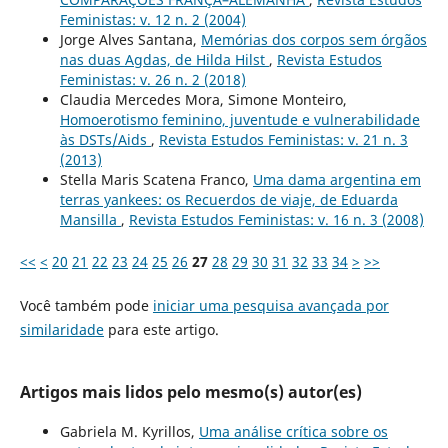
Feministas: v. 12 n. 2 (2004)
Jorge Alves Santana,
Memórias dos corpos sem órgãos
nas duas Agdas, de Hilda Hilst
,
Revista Estudos
Feministas: v. 26 n. 2 (2018)
Claudia Mercedes Mora, Simone Monteiro,
Homoerotismo feminino, juventude e vulnerabilidade
às DSTs/Aids
,
Revista Estudos Feministas: v. 21 n. 3
(2013)
Stella Maris Scatena Franco,
Uma dama argentina em
terras yankees: os Recuerdos de viaje, de Eduarda
Mansilla
,
Revista Estudos Feministas: v. 16 n. 3 (2008)
<<
<
20
21
22
23
24
25
26
27
28
29
30
31
32
33
34
>
>>
Você também pode
iniciar uma pesquisa avançada por
similaridade
para este artigo.
Artigos mais lidos pelo mesmo(s) autor(es)
Gabriela M. Kyrillos,
Uma análise crítica sobre os