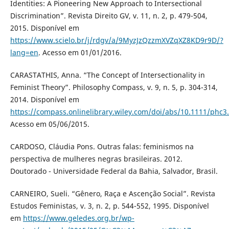
Identities: A Pioneering New Approach to Intersectional
Discrimination”. Revista Direito GV, v. 11, n. 2, p. 479-504,
2015. Disponível em
https://www.scielo.br/j/rdgv/a/9MyzJzQzzmXVZqXZ8KD9r9D/?
lang=en
. Acesso em 01/01/2016.
CARASTATHIS, Anna. “The Concept of Intersectionality in
Feminist Theory”. Philosophy Compass, v. 9, n. 5, p. 304-314,
2014. Disponível em
https://compass.onlinelibrary.wiley.com/doi/abs/10.1111/phc3
Acesso em 05/06/2015.
CARDOSO, Cláudia Pons. Outras falas: feminismos na
perspectiva de mulheres negras brasileiras. 2012.
Doutorado - Universidade Federal da Bahia, Salvador, Brasil.
CARNEIRO, Sueli. “Gênero, Raça e Ascenção Social”. Revista
Estudos Feministas, v. 3, n. 2, p. 544-552, 1995. Disponível
em
https://www.geledes.org.br/wp-