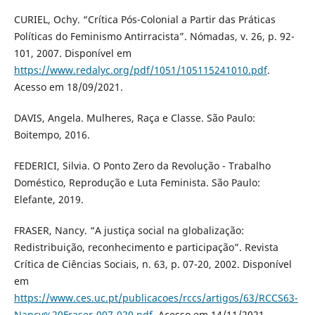
CURIEL, Ochy. “Crítica Pós-Colonial a Partir das Práticas
Políticas do Feminismo Antirracista”. Nómadas, v. 26, p. 92-
101, 2007. Disponível em
https://www.redalyc.org/pdf/1051/105115241010.pdf
.
Acesso em 18/09/2021.
DAVIS, Angela. Mulheres, Raça e Classe. São Paulo:
Boitempo, 2016.
FEDERICI, Silvia. O Ponto Zero da Revolução - Trabalho
Doméstico, Reprodução e Luta Feminista. São Paulo:
Elefante, 2019.
FRASER, Nancy. “A justiça social na globalização:
Redistribuição, reconhecimento e participação”. Revista
Crítica de Ciências Sociais, n. 63, p. 07-20, 2002. Disponível
em
https://www.ces.uc.pt/publicacoes/rccs/artigos/63/RCCS63-
Nancy%20Fraser-007-020.pdf
. Acesso em 14/11/2021.