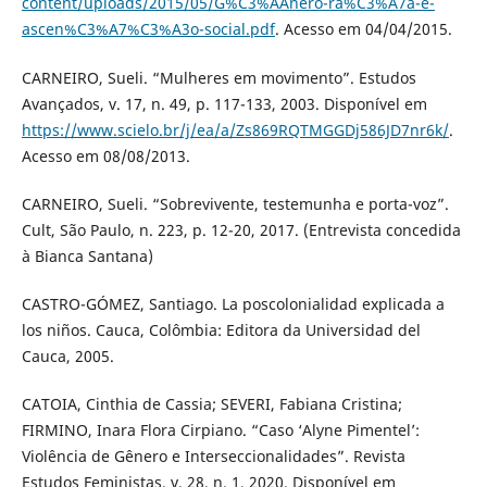
content/uploads/2015/05/G%C3%AAnero-ra%C3%A7a-e-
ascen%C3%A7%C3%A3o-social.pdf
. Acesso em 04/04/2015.
CARNEIRO, Sueli. “Mulheres em movimento”. Estudos
Avançados, v. 17, n. 49, p. 117-133, 2003. Disponível em
https://www.scielo.br/j/ea/a/Zs869RQTMGGDj586JD7nr6k/
.
Acesso em 08/08/2013.
CARNEIRO, Sueli. “Sobrevivente, testemunha e porta-voz”.
Cult, São Paulo, n. 223, p. 12-20, 2017. (Entrevista concedida
à Bianca Santana)
CASTRO-GÓMEZ, Santiago. La poscolonialidad explicada a
los niños. Cauca, Colômbia: Editora da Universidad del
Cauca, 2005.
CATOIA, Cinthia de Cassia; SEVERI, Fabiana Cristina;
FIRMINO, Inara Flora Cirpiano. “Caso ‘Alyne Pimentel’:
Violência de Gênero e Interseccionalidades”. Revista
Estudos Feministas, v. 28, n. 1, 2020. Disponível em