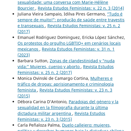
sexualidade: uma conversa com Marie-Hélène
Bourcier
,
Revista Estudos Feministas: v. 22 n. 3 (2014)
Juliana Vieira Sampaio, Idilva Pires Germano,
“Tudo é
sempre de muito!”: produção de saúde entre travestis
e transexuais
,
Revista Estudos Feministas: v. 25 n. 2
(2017)
Emanuel Rodriguez Dominguez, Ericka López Sánchez,
Os protestos do orgulho LGBTIQ+ em cenários locais
mexicanos
,
Revista Estudos Feministas: v. 31 n. 1
(2023)
Barbara Sutton,
Zonas de clandestinidad y “nuda
vida:” Mujeres, cuerpo y aborto
,
Revista Estudos
Feministas: v. 25 n. 2 (2017)
Monica Ovinski de Camargo Cortina,
Mulheres e
tráfico de drogas: aprisionamento e criminologia
feminista
,
Revista Estudos Feministas: v. 23 n. 3
(2015)
Débora Carina D’Antonio,
Paradojas del género y la
sexualidad en la filmografía durante la última
dictadura militar argentina
,
Revista Estudos
Feministas: v. 23 n. 3 (2015)
Carla Peñaloza Palma,
Duelo callejero: mujeres,
política y derechos humanos bajo la dictadura chilena