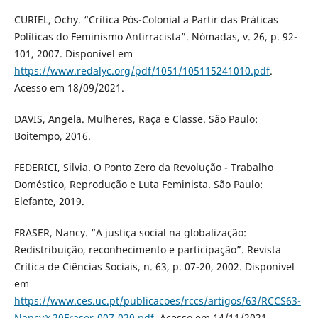
CURIEL, Ochy. “Crítica Pós-Colonial a Partir das Práticas
Políticas do Feminismo Antirracista”. Nómadas, v. 26, p. 92-
101, 2007. Disponível em
https://www.redalyc.org/pdf/1051/105115241010.pdf
.
Acesso em 18/09/2021.
DAVIS, Angela. Mulheres, Raça e Classe. São Paulo:
Boitempo, 2016.
FEDERICI, Silvia. O Ponto Zero da Revolução - Trabalho
Doméstico, Reprodução e Luta Feminista. São Paulo:
Elefante, 2019.
FRASER, Nancy. “A justiça social na globalização:
Redistribuição, reconhecimento e participação”. Revista
Crítica de Ciências Sociais, n. 63, p. 07-20, 2002. Disponível
em
https://www.ces.uc.pt/publicacoes/rccs/artigos/63/RCCS63-
Nancy%20Fraser-007-020.pdf
. Acesso em 14/11/2021.