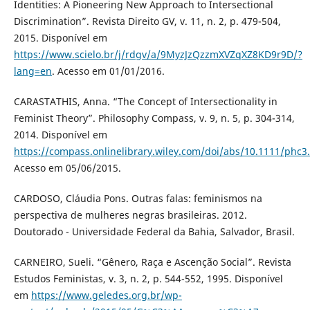
Identities: A Pioneering New Approach to Intersectional
Discrimination”. Revista Direito GV, v. 11, n. 2, p. 479-504,
2015. Disponível em
https://www.scielo.br/j/rdgv/a/9MyzJzQzzmXVZqXZ8KD9r9D/?
lang=en
. Acesso em 01/01/2016.
CARASTATHIS, Anna. “The Concept of Intersectionality in
Feminist Theory”. Philosophy Compass, v. 9, n. 5, p. 304-314,
2014. Disponível em
https://compass.onlinelibrary.wiley.com/doi/abs/10.1111/phc3
Acesso em 05/06/2015.
CARDOSO, Cláudia Pons. Outras falas: feminismos na
perspectiva de mulheres negras brasileiras. 2012.
Doutorado - Universidade Federal da Bahia, Salvador, Brasil.
CARNEIRO, Sueli. “Gênero, Raça e Ascenção Social”. Revista
Estudos Feministas, v. 3, n. 2, p. 544-552, 1995. Disponível
em
https://www.geledes.org.br/wp-