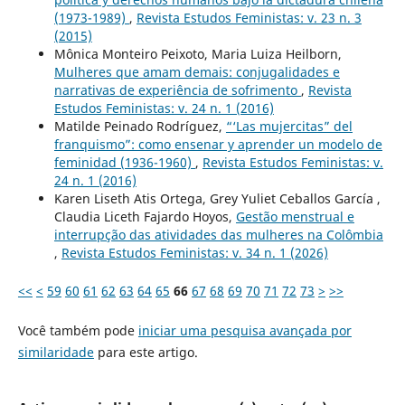
(1973-1989)
,
Revista Estudos Feministas: v. 23 n. 3
(2015)
Mônica Monteiro Peixoto, Maria Luiza Heilborn,
Mulheres que amam demais: conjugalidades e
narrativas de experiência de sofrimento
,
Revista
Estudos Feministas: v. 24 n. 1 (2016)
Matilde Peinado Rodríguez,
“‘Las mujercitas” del
franquismo”: como ensenar y aprender un modelo de
feminidad (1936-1960)
,
Revista Estudos Feministas: v.
24 n. 1 (2016)
Karen Liseth Atis Ortega, Grey Yuliet Ceballos García ,
Claudia Liceth Fajardo Hoyos,
Gestão menstrual e
interrupção das atividades das mulheres na Colômbia
,
Revista Estudos Feministas: v. 34 n. 1 (2026)
<<
<
59
60
61
62
63
64
65
66
67
68
69
70
71
72
73
>
>>
Você também pode
iniciar uma pesquisa avançada por
similaridade
para este artigo.