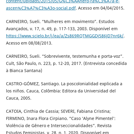
content/uploads/2015/05/G%C3%AAnero-ra%C3%A7a-e-
ascen%C3%A7%C3%A3o-social.pdf
. Acesso em 04/04/2015.
CARNEIRO, Sueli. “Mulheres em movimento”. Estudos
Avançados, v. 17, n. 49, p. 117-133, 2003. Disponível em
https://www.scielo.br/j/ea/a/Zs869RQTMGGDj586JD7nr6k/
.
Acesso em 08/08/2013.
CARNEIRO, Sueli. “Sobrevivente, testemunha e porta-voz”.
Cult, São Paulo, n. 223, p. 12-20, 2017. (Entrevista concedida
à Bianca Santana)
CASTRO-GÓMEZ, Santiago. La poscolonialidad explicada a
los niños. Cauca, Colômbia: Editora da Universidad del
Cauca, 2005.
CATOIA, Cinthia de Cassia; SEVERI, Fabiana Cristina;
FIRMINO, Inara Flora Cirpiano. “Caso ‘Alyne Pimentel’:
Violência de Gênero e Interseccionalidades”. Revista
Estudos Feministas, v. 28, n. 1, 2020. Disponível em