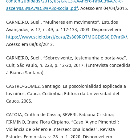
content/uploads/2015/05/G%C3%AAnero-ra%C3%A7a-e-
ascen%C3%A7%C3%A3o-social.pdf
. Acesso em 04/04/2015.
CARNEIRO, Sueli. “Mulheres em movimento”. Estudos
Avançados, v. 17, n. 49, p. 117-133, 2003. Disponível em
https://www.scielo.br/j/ea/a/Zs869RQTMGGDj586JD7nr6k/
.
Acesso em 08/08/2013.
CARNEIRO, Sueli. “Sobrevivente, testemunha e porta-voz”.
Cult, São Paulo, n. 223, p. 12-20, 2017. (Entrevista concedida
à Bianca Santana)
CASTRO-GÓMEZ, Santiago. La poscolonialidad explicada a
los niños. Cauca, Colômbia: Editora da Universidad del
Cauca, 2005.
CATOIA, Cinthia de Cassia; SEVERI, Fabiana Cristina;
FIRMINO, Inara Flora Cirpiano. “Caso ‘Alyne Pimentel’:
Violência de Gênero e Interseccionalidades”. Revista
Estudos Feministas, v. 28, n. 1, 2020. Disponível em