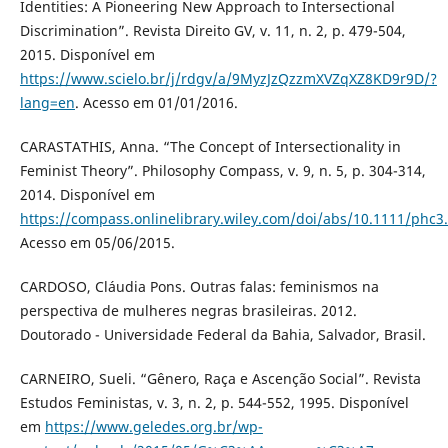
Identities: A Pioneering New Approach to Intersectional
Discrimination”. Revista Direito GV, v. 11, n. 2, p. 479-504,
2015. Disponível em
https://www.scielo.br/j/rdgv/a/9MyzJzQzzmXVZqXZ8KD9r9D/?
lang=en
. Acesso em 01/01/2016.
CARASTATHIS, Anna. “The Concept of Intersectionality in
Feminist Theory”. Philosophy Compass, v. 9, n. 5, p. 304-314,
2014. Disponível em
https://compass.onlinelibrary.wiley.com/doi/abs/10.1111/phc3
Acesso em 05/06/2015.
CARDOSO, Cláudia Pons. Outras falas: feminismos na
perspectiva de mulheres negras brasileiras. 2012.
Doutorado - Universidade Federal da Bahia, Salvador, Brasil.
CARNEIRO, Sueli. “Gênero, Raça e Ascenção Social”. Revista
Estudos Feministas, v. 3, n. 2, p. 544-552, 1995. Disponível
em
https://www.geledes.org.br/wp-