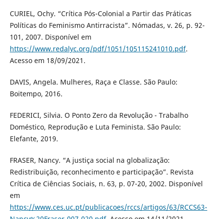
CURIEL, Ochy. “Crítica Pós-Colonial a Partir das Práticas
Políticas do Feminismo Antirracista”. Nómadas, v. 26, p. 92-
101, 2007. Disponível em
https://www.redalyc.org/pdf/1051/105115241010.pdf
.
Acesso em 18/09/2021.
DAVIS, Angela. Mulheres, Raça e Classe. São Paulo:
Boitempo, 2016.
FEDERICI, Silvia. O Ponto Zero da Revolução - Trabalho
Doméstico, Reprodução e Luta Feminista. São Paulo:
Elefante, 2019.
FRASER, Nancy. “A justiça social na globalização:
Redistribuição, reconhecimento e participação”. Revista
Crítica de Ciências Sociais, n. 63, p. 07-20, 2002. Disponível
em
https://www.ces.uc.pt/publicacoes/rccs/artigos/63/RCCS63-
Nancy%20Fraser-007-020.pdf
. Acesso em 14/11/2021.