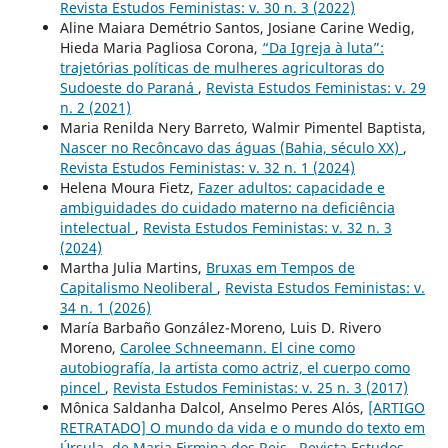
Revista Estudos Feministas: v. 30 n. 3 (2022)
Aline Maiara Demétrio Santos, Josiane Carine Wedig,
Hieda Maria Pagliosa Corona,
“Da Igreja à luta”:
trajetórias políticas de mulheres agricultoras do
Sudoeste do Paraná
,
Revista Estudos Feministas: v. 29
n. 2 (2021)
Maria Renilda Nery Barreto, Walmir Pimentel Baptista,
Nascer no Recôncavo das águas (Bahia, século XX)
,
Revista Estudos Feministas: v. 32 n. 1 (2024)
Helena Moura Fietz,
Fazer adultos: capacidade e
ambiguidades do cuidado materno na deficiência
intelectual
,
Revista Estudos Feministas: v. 32 n. 3
(2024)
Martha Julia Martins,
Bruxas em Tempos de
Capitalismo Neoliberal
,
Revista Estudos Feministas: v.
34 n. 1 (2026)
María Barbaño González-Moreno, Luis D. Rivero
Moreno,
Carolee Schneemann. El cine como
autobiografía, la artista como actriz, el cuerpo como
pincel
,
Revista Estudos Feministas: v. 25 n. 3 (2017)
Mônica Saldanha Dalcol, Anselmo Peres Alós,
[ARTIGO
RETRATADO] O mundo da vida e o mundo do texto em
Úrsula, de Maria Firmina dos Reis
,
Revista Estudos