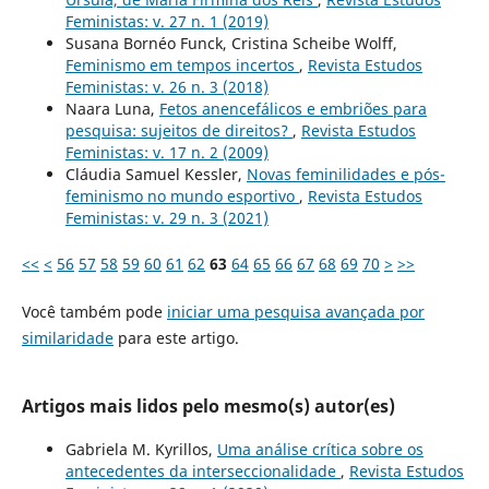
Feministas: v. 27 n. 1 (2019)
Susana Bornéo Funck, Cristina Scheibe Wolff,
Feminismo em tempos incertos
,
Revista Estudos
Feministas: v. 26 n. 3 (2018)
Naara Luna,
Fetos anencefálicos e embriões para
pesquisa: sujeitos de direitos?
,
Revista Estudos
Feministas: v. 17 n. 2 (2009)
Cláudia Samuel Kessler,
Novas feminilidades e pós-
feminismo no mundo esportivo
,
Revista Estudos
Feministas: v. 29 n. 3 (2021)
<<
<
56
57
58
59
60
61
62
63
64
65
66
67
68
69
70
>
>>
Você também pode
iniciar uma pesquisa avançada por
similaridade
para este artigo.
Artigos mais lidos pelo mesmo(s) autor(es)
Gabriela M. Kyrillos,
Uma análise crítica sobre os
antecedentes da interseccionalidade
,
Revista Estudos