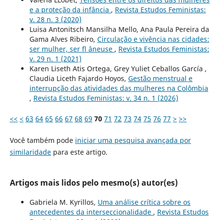
e a proteção da infância
,
Revista Estudos Feministas:
v. 28 n. 3 (2020)
Luisa Antonitsch Mansilha Mello, Ana Paula Pereira da
Gama Alves Ribeiro,
Circulação e vivência nas cidades:
ser mulher, ser fl âneuse
,
Revista Estudos Feministas:
v. 29 n. 1 (2021)
Karen Liseth Atis Ortega, Grey Yuliet Ceballos García ,
Claudia Liceth Fajardo Hoyos,
Gestão menstrual e
interrupção das atividades das mulheres na Colômbia
,
Revista Estudos Feministas: v. 34 n. 1 (2026)
<<
<
63
64
65
66
67
68
69
70
71
72
73
74
75
76
77
>
>>
Você também pode
iniciar uma pesquisa avançada por
similaridade
para este artigo.
Artigos mais lidos pelo mesmo(s) autor(es)
Gabriela M. Kyrillos,
Uma análise crítica sobre os
antecedentes da interseccionalidade
,
Revista Estudos