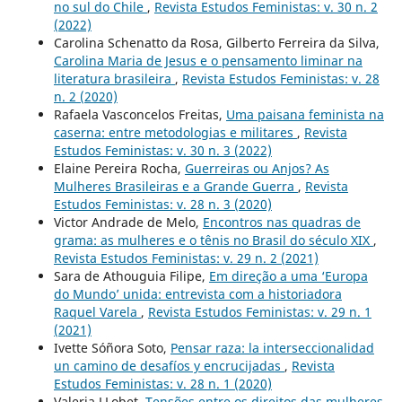
no sul do Chile
,
Revista Estudos Feministas: v. 30 n. 2
(2022)
Carolina Schenatto da Rosa, Gilberto Ferreira da Silva,
Carolina Maria de Jesus e o pensamento liminar na
literatura brasileira
,
Revista Estudos Feministas: v. 28
n. 2 (2020)
Rafaela Vasconcelos Freitas,
Uma paisana feminista na
caserna: entre metodologias e militares
,
Revista
Estudos Feministas: v. 30 n. 3 (2022)
Elaine Pereira Rocha,
Guerreiras ou Anjos? As
Mulheres Brasileiras e a Grande Guerra
,
Revista
Estudos Feministas: v. 28 n. 3 (2020)
Victor Andrade de Melo,
Encontros nas quadras de
grama: as mulheres e o tênis no Brasil do século XIX
,
Revista Estudos Feministas: v. 29 n. 2 (2021)
Sara de Athouguia Filipe,
Em direção a uma ‘Europa
do Mundo’ unida: entrevista com a historiadora
Raquel Varela
,
Revista Estudos Feministas: v. 29 n. 1
(2021)
Ivette Sóñora Soto,
Pensar raza: la interseccionalidad
un camino de desafíos y encrucijadas
,
Revista
Estudos Feministas: v. 28 n. 1 (2020)
Valeria LLobet,
Tensões entre os direitos das mulheres