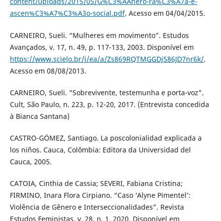
content/uploads/2015/05/G%C3%AAnero-ra%C3%A7a-e-
ascen%C3%A7%C3%A3o-social.pdf
. Acesso em 04/04/2015.
CARNEIRO, Sueli. “Mulheres em movimento”. Estudos
Avançados, v. 17, n. 49, p. 117-133, 2003. Disponível em
https://www.scielo.br/j/ea/a/Zs869RQTMGGDj586JD7nr6k/
.
Acesso em 08/08/2013.
CARNEIRO, Sueli. “Sobrevivente, testemunha e porta-voz”.
Cult, São Paulo, n. 223, p. 12-20, 2017. (Entrevista concedida
à Bianca Santana)
CASTRO-GÓMEZ, Santiago. La poscolonialidad explicada a
los niños. Cauca, Colômbia: Editora da Universidad del
Cauca, 2005.
CATOIA, Cinthia de Cassia; SEVERI, Fabiana Cristina;
FIRMINO, Inara Flora Cirpiano. “Caso ‘Alyne Pimentel’:
Violência de Gênero e Interseccionalidades”. Revista
Estudos Feministas, v. 28, n. 1, 2020. Disponível em