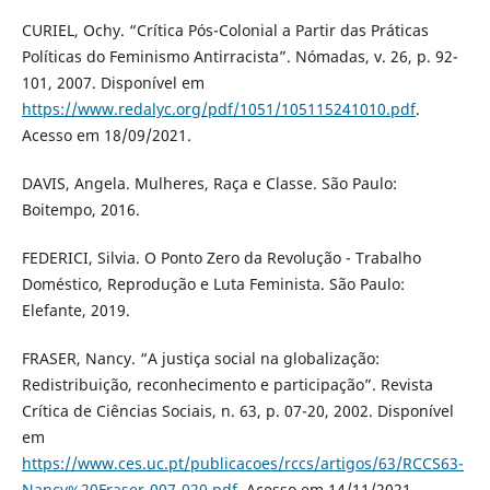
CURIEL, Ochy. “Crítica Pós-Colonial a Partir das Práticas
Políticas do Feminismo Antirracista”. Nómadas, v. 26, p. 92-
101, 2007. Disponível em
https://www.redalyc.org/pdf/1051/105115241010.pdf
.
Acesso em 18/09/2021.
DAVIS, Angela. Mulheres, Raça e Classe. São Paulo:
Boitempo, 2016.
FEDERICI, Silvia. O Ponto Zero da Revolução - Trabalho
Doméstico, Reprodução e Luta Feminista. São Paulo:
Elefante, 2019.
FRASER, Nancy. “A justiça social na globalização:
Redistribuição, reconhecimento e participação”. Revista
Crítica de Ciências Sociais, n. 63, p. 07-20, 2002. Disponível
em
https://www.ces.uc.pt/publicacoes/rccs/artigos/63/RCCS63-
Nancy%20Fraser-007-020.pdf
. Acesso em 14/11/2021.