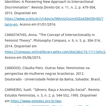
Identities: A Pioneering New Approach to Intersectional
Discrimination”. Revista Direito GV, v. 11, n. 2, p. 479-504,
2015. Disponível em
https://www.scielo.br/j/rdgv/a/9MyzJzQzzmXVZqXZ8KD9r9D/?
lang=en
. Acesso em 01/01/2016.
CARASTATHIS, Anna. “The Concept of Intersectionality in
Feminist Theory”. Philosophy Compass, v. 9, n. 5, p. 304-314,
2014. Disponível em
https://compass.onlinelibrary.wiley.com/doi/abs/10.1111/phc3
Acesso em 05/06/2015.
CARDOSO, Cláudia Pons. Outras falas: feminismos na
perspectiva de mulheres negras brasileiras. 2012.
Doutorado - Universidade Federal da Bahia, Salvador, Brasil.
CARNEIRO, Sueli. “Gênero, Raça e Ascenção Social”. Revista
Estudos Feministas, v. 3, n. 2, p. 544-552, 1995. Disponível
em
https://www.geledes.org.br/wp-