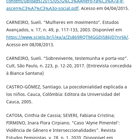
content/uploads/2015/05/G%C3%AAnero-ra%C3%A7a-e-
ascen%C3%A7%C3%A3o-social.pdf
. Acesso em 04/04/2015.
CARNEIRO, Sueli. “Mulheres em movimento”. Estudos
Avançados, v. 17, n. 49, p. 117-133, 2003. Disponível em
https://www.scielo.br/j/ea/a/Zs869RQTMGGDj586JD7nr6k/
.
Acesso em 08/08/2013.
CARNEIRO, Sueli. “Sobrevivente, testemunha e porta-voz”.
Cult, São Paulo, n. 223, p. 12-20, 2017. (Entrevista concedida
à Bianca Santana)
CASTRO-GÓMEZ, Santiago. La poscolonialidad explicada a
los niños. Cauca, Colômbia: Editora da Universidad del
Cauca, 2005.
CATOIA, Cinthia de Cassia; SEVERI, Fabiana Cristina;
FIRMINO, Inara Flora Cirpiano. “Caso ‘Alyne Pimentel’:
Violência de Gênero e Interseccionalidades”. Revista
Estudos Feministas, v. 28, n. 1, 2020. Disponível em