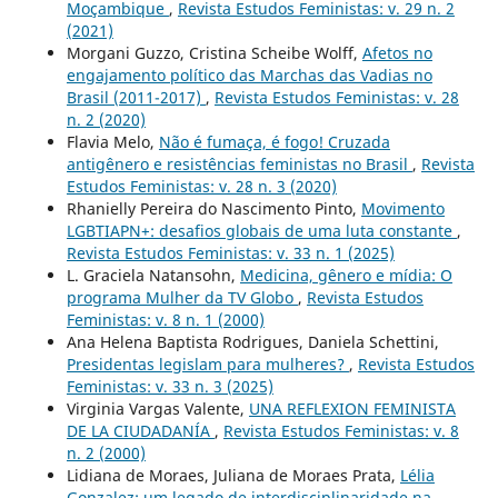
Moçambique
,
Revista Estudos Feministas: v. 29 n. 2
(2021)
Morgani Guzzo, Cristina Scheibe Wolff,
Afetos no
engajamento político das Marchas das Vadias no
Brasil (2011-2017)
,
Revista Estudos Feministas: v. 28
n. 2 (2020)
Flavia Melo,
Não é fumaça, é fogo! Cruzada
antigênero e resistências feministas no Brasil
,
Revista
Estudos Feministas: v. 28 n. 3 (2020)
Rhanielly Pereira do Nascimento Pinto,
Movimento
LGBTIAPN+: desafios globais de uma luta constante
,
Revista Estudos Feministas: v. 33 n. 1 (2025)
L. Graciela Natansohn,
Medicina, gênero e mídia: O
programa Mulher da TV Globo
,
Revista Estudos
Feministas: v. 8 n. 1 (2000)
Ana Helena Baptista Rodrigues, Daniela Schettini,
Presidentas legislam para mulheres?
,
Revista Estudos
Feministas: v. 33 n. 3 (2025)
Virginia Vargas Valente,
UNA REFLEXION FEMINISTA
DE LA CIUDADANÍA
,
Revista Estudos Feministas: v. 8
n. 2 (2000)
Lidiana de Moraes, Juliana de Moraes Prata,
Lélia
Gonzalez: um legado de interdisciplinaridade na