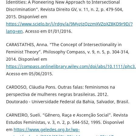
Identities: A Pioneering New Approach to Intersectional
Discrimination”. Revista Direito GV, v. 11, n. 2, p. 479-504,
2015. Disponível em
https://www.scielo.br/j/rdgv/a/9MyzJzQzzmXVZqXZ8KD9r9D/?
lang=en
. Acesso em 01/01/2016.
CARASTATHIS, Anna. “The Concept of Intersectionality in
Feminist Theory”. Philosophy Compass, v. 9, n. 5, p. 304-314,
2014. Disponível em
https://compass.onlinelibrary.wiley.com/doi/abs/10.1111/phc3
Acesso em 05/06/2015.
CARDOSO, Cláudia Pons. Outras falas: feminismos na
perspectiva de mulheres negras brasileiras. 2012.
Doutorado - Universidade Federal da Bahia, Salvador, Brasil.
CARNEIRO, Sueli. “Gênero, Raça e Ascenção Social”. Revista
Estudos Feministas, v. 3, n. 2, p. 544-552, 1995. Disponível
em
https://www.geledes.org.br/wp-