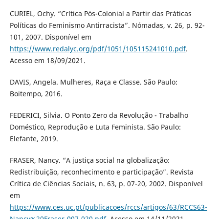
CURIEL, Ochy. “Crítica Pós-Colonial a Partir das Práticas
Políticas do Feminismo Antirracista”. Nómadas, v. 26, p. 92-
101, 2007. Disponível em
https://www.redalyc.org/pdf/1051/105115241010.pdf
.
Acesso em 18/09/2021.
DAVIS, Angela. Mulheres, Raça e Classe. São Paulo:
Boitempo, 2016.
FEDERICI, Silvia. O Ponto Zero da Revolução - Trabalho
Doméstico, Reprodução e Luta Feminista. São Paulo:
Elefante, 2019.
FRASER, Nancy. “A justiça social na globalização:
Redistribuição, reconhecimento e participação”. Revista
Crítica de Ciências Sociais, n. 63, p. 07-20, 2002. Disponível
em
https://www.ces.uc.pt/publicacoes/rccs/artigos/63/RCCS63-
Nancy%20Fraser-007-020.pdf
. Acesso em 14/11/2021.