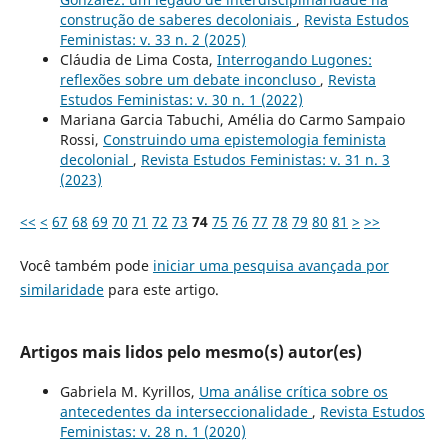
construção de saberes decoloniais
,
Revista Estudos
Feministas: v. 33 n. 2 (2025)
Cláudia de Lima Costa,
Interrogando Lugones:
reflexões sobre um debate inconcluso
,
Revista
Estudos Feministas: v. 30 n. 1 (2022)
Mariana Garcia Tabuchi, Amélia do Carmo Sampaio
Rossi,
Construindo uma epistemologia feminista
decolonial
,
Revista Estudos Feministas: v. 31 n. 3
(2023)
<<
<
67
68
69
70
71
72
73
74
75
76
77
78
79
80
81
>
>>
Você também pode
iniciar uma pesquisa avançada por
similaridade
para este artigo.
Artigos mais lidos pelo mesmo(s) autor(es)
Gabriela M. Kyrillos,
Uma análise crítica sobre os
antecedentes da interseccionalidade
,
Revista Estudos
Feministas: v. 28 n. 1 (2020)