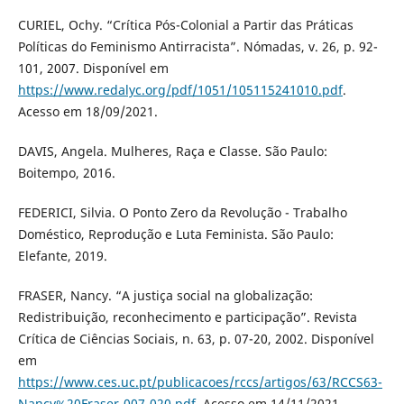
CURIEL, Ochy. “Crítica Pós-Colonial a Partir das Práticas
Políticas do Feminismo Antirracista”. Nómadas, v. 26, p. 92-
101, 2007. Disponível em
https://www.redalyc.org/pdf/1051/105115241010.pdf
.
Acesso em 18/09/2021.
DAVIS, Angela. Mulheres, Raça e Classe. São Paulo:
Boitempo, 2016.
FEDERICI, Silvia. O Ponto Zero da Revolução - Trabalho
Doméstico, Reprodução e Luta Feminista. São Paulo:
Elefante, 2019.
FRASER, Nancy. “A justiça social na globalização:
Redistribuição, reconhecimento e participação”. Revista
Crítica de Ciências Sociais, n. 63, p. 07-20, 2002. Disponível
em
https://www.ces.uc.pt/publicacoes/rccs/artigos/63/RCCS63-
Nancy%20Fraser-007-020.pdf
. Acesso em 14/11/2021.