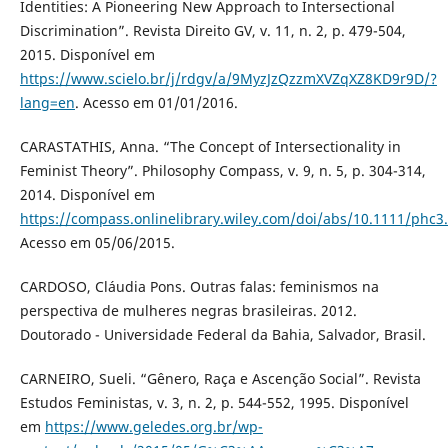
Identities: A Pioneering New Approach to Intersectional
Discrimination”. Revista Direito GV, v. 11, n. 2, p. 479-504,
2015. Disponível em
https://www.scielo.br/j/rdgv/a/9MyzJzQzzmXVZqXZ8KD9r9D/?
lang=en
. Acesso em 01/01/2016.
CARASTATHIS, Anna. “The Concept of Intersectionality in
Feminist Theory”. Philosophy Compass, v. 9, n. 5, p. 304-314,
2014. Disponível em
https://compass.onlinelibrary.wiley.com/doi/abs/10.1111/phc3
Acesso em 05/06/2015.
CARDOSO, Cláudia Pons. Outras falas: feminismos na
perspectiva de mulheres negras brasileiras. 2012.
Doutorado - Universidade Federal da Bahia, Salvador, Brasil.
CARNEIRO, Sueli. “Gênero, Raça e Ascenção Social”. Revista
Estudos Feministas, v. 3, n. 2, p. 544-552, 1995. Disponível
em
https://www.geledes.org.br/wp-