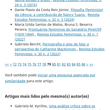
24 n. 3 (2016)
Dante Flavio da Costa Reis Júnior,
Filosofia (feminista)
da ciência: a contribuição de Nancy Tuana
,
Revista
Estudos Feministas: v. 32 n. 3 (2024)
Maria Izilda Santos de Matos, Bruna S. Beserra
Pereira,
Prontuários femininos do Sanatório Pinel/SP
(1929-1944)
,
Revista Estudos Feministas: v. 30 n. 1
(2022)
Gabriela Bercht,
Pornografia e atos de fala: a
perspectiva de Catharine MacKinnon
,
Revista Estudos
Feministas: v. 30 n. 2 (2022)
<<
<
72
73
74
75
76
77
78
79
80
81
82
83
84
85
86
>
>>
Você também pode
iniciar uma pesquisa avançada por
similaridade
para este artigo.
Artigos mais lidos pelo mesmo(s) autor(es)
Gabriela M. Kyrillos,
Uma análise crítica sobre os