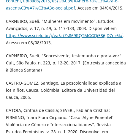
content/uploads/2015/05/G%C3%AAnero-ra%C3%A7a-e-
ascen%C3%A7%C3%A3o-social.pdf
. Acesso em 04/04/2015.
CARNEIRO, Sueli. “Mulheres em movimento”. Estudos
Avançados, v. 17, n. 49, p. 117-133, 2003. Disponível em
https://www.scielo.br/j/ea/a/Zs869RQTMGGDj586JD7nr6k/
.
Acesso em 08/08/2013.
CARNEIRO, Sueli. “Sobrevivente, testemunha e porta-voz”.
Cult, São Paulo, n. 223, p. 12-20, 2017. (Entrevista concedida
à Bianca Santana)
CASTRO-GÓMEZ, Santiago. La poscolonialidad explicada a
los niños. Cauca, Colômbia: Editora da Universidad del
Cauca, 2005.
CATOIA, Cinthia de Cassia; SEVERI, Fabiana Cristina;
FIRMINO, Inara Flora Cirpiano. “Caso ‘Alyne Pimentel’:
Violência de Gênero e Interseccionalidades”. Revista
Estudos Feministas, v. 28, n. 1, 2020. Disponível em