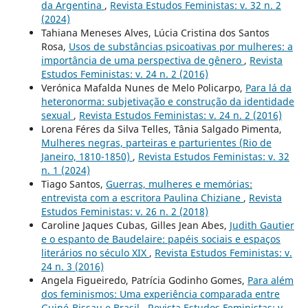
da Argentina
,
Revista Estudos Feministas: v. 32 n. 2
(2024)
Tahiana Meneses Alves, Lúcia Cristina dos Santos
Rosa,
Usos de substâncias psicoativas por mulheres: a
importância de uma perspectiva de gênero
,
Revista
Estudos Feministas: v. 24 n. 2 (2016)
Verónica Mafalda Nunes de Melo Policarpo,
Para lá da
heteronorma: subjetivação e construção da identidade
sexual
,
Revista Estudos Feministas: v. 24 n. 2 (2016)
Lorena Féres da Silva Telles, Tânia Salgado Pimenta,
Mulheres negras, parteiras e parturientes (Rio de
Janeiro, 1810-1850)
,
Revista Estudos Feministas: v. 32
n. 1 (2024)
Tiago Santos,
Guerras, mulheres e memórias:
entrevista com a escritora Paulina Chiziane
,
Revista
Estudos Feministas: v. 26 n. 2 (2018)
Caroline Jaques Cubas, Gilles Jean Abes,
Judith Gautier
e o espanto de Baudelaire: papéis sociais e espaços
literários no século XIX
,
Revista Estudos Feministas: v.
24 n. 3 (2016)
Angela Figueiredo, Patrícia Godinho Gomes,
Para além
dos feminismos: Uma experiência comparada entre
Guiné-Bissau e Brasil
,
Revista Estudos Feministas: v.