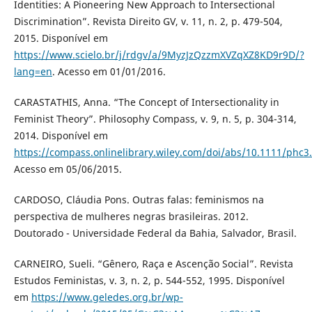
Identities: A Pioneering New Approach to Intersectional
Discrimination”. Revista Direito GV, v. 11, n. 2, p. 479-504,
2015. Disponível em
https://www.scielo.br/j/rdgv/a/9MyzJzQzzmXVZqXZ8KD9r9D/?
lang=en
. Acesso em 01/01/2016.
CARASTATHIS, Anna. “The Concept of Intersectionality in
Feminist Theory”. Philosophy Compass, v. 9, n. 5, p. 304-314,
2014. Disponível em
https://compass.onlinelibrary.wiley.com/doi/abs/10.1111/phc3
Acesso em 05/06/2015.
CARDOSO, Cláudia Pons. Outras falas: feminismos na
perspectiva de mulheres negras brasileiras. 2012.
Doutorado - Universidade Federal da Bahia, Salvador, Brasil.
CARNEIRO, Sueli. “Gênero, Raça e Ascenção Social”. Revista
Estudos Feministas, v. 3, n. 2, p. 544-552, 1995. Disponível
em
https://www.geledes.org.br/wp-