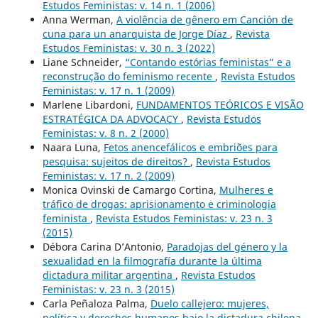
Estudos Feministas: v. 14 n. 1 (2006)
Anna Werman,
A violência de gênero em Canción de
cuna para un anarquista de Jorge Díaz
,
Revista
Estudos Feministas: v. 30 n. 3 (2022)
Liane Schneider,
“Contando estórias feministas” e a
reconstrução do feminismo recente
,
Revista Estudos
Feministas: v. 17 n. 1 (2009)
Marlene Libardoni,
FUNDAMENTOS TEÓRICOS E VISÃO
ESTRATÉGICA DA ADVOCACY
,
Revista Estudos
Feministas: v. 8 n. 2 (2000)
Naara Luna,
Fetos anencefálicos e embriões para
pesquisa: sujeitos de direitos?
,
Revista Estudos
Feministas: v. 17 n. 2 (2009)
Monica Ovinski de Camargo Cortina,
Mulheres e
tráfico de drogas: aprisionamento e criminologia
feminista
,
Revista Estudos Feministas: v. 23 n. 3
(2015)
Débora Carina D’Antonio,
Paradojas del género y la
sexualidad en la filmografía durante la última
dictadura militar argentina
,
Revista Estudos
Feministas: v. 23 n. 3 (2015)
Carla Peñaloza Palma,
Duelo callejero: mujeres,
política y derechos humanos bajo la dictadura chilena