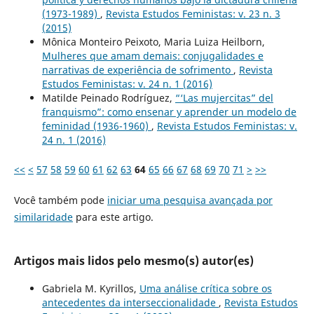
(1973-1989)
,
Revista Estudos Feministas: v. 23 n. 3
(2015)
Mônica Monteiro Peixoto, Maria Luiza Heilborn,
Mulheres que amam demais: conjugalidades e
narrativas de experiência de sofrimento
,
Revista
Estudos Feministas: v. 24 n. 1 (2016)
Matilde Peinado Rodríguez,
“‘Las mujercitas” del
franquismo”: como ensenar y aprender un modelo de
feminidad (1936-1960)
,
Revista Estudos Feministas: v.
24 n. 1 (2016)
<<
<
57
58
59
60
61
62
63
64
65
66
67
68
69
70
71
>
>>
Você também pode
iniciar uma pesquisa avançada por
similaridade
para este artigo.
Artigos mais lidos pelo mesmo(s) autor(es)
Gabriela M. Kyrillos,
Uma análise crítica sobre os
antecedentes da interseccionalidade
,
Revista Estudos