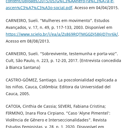
content/uploads/2015/05/G%C3%AAnero-ra%C3%A7a-e-
ascen%C3%A7%C3%A3o-social.pdf
. Acesso em 04/04/2015.
CARNEIRO, Sueli. “Mulheres em movimento”. Estudos
Avançados, v. 17, n. 49, p. 117-133, 2003. Disponível em
https://www.scielo.br/j/ea/a/Zs869RQTMGGDj586JD7nr6k/
.
Acesso em 08/08/2013.
CARNEIRO, Sueli. “Sobrevivente, testemunha e porta-voz”.
Cult, São Paulo, n. 223, p. 12-20, 2017. (Entrevista concedida
à Bianca Santana)
CASTRO-GÓMEZ, Santiago. La poscolonialidad explicada a
los niños. Cauca, Colômbia: Editora da Universidad del
Cauca, 2005.
CATOIA, Cinthia de Cassia; SEVERI, Fabiana Cristina;
FIRMINO, Inara Flora Cirpiano. “Caso ‘Alyne Pimentel’:
Violência de Gênero e Interseccionalidades”. Revista
Estudos Feministas, v. 28, n. 1, 2020. Disponível em