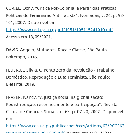
CURIEL, Ochy. “Crítica Pós-Colonial a Partir das Práticas
Políticas do Feminismo Antirracista”. Nómadas, v. 26, p. 92-
101, 2007. Disponível em
https://www.redalyc.org/pdf/1051/105115241010.pdf
.
Acesso em 18/09/2021.
DAVIS, Angela. Mulheres, Raça e Classe. São Paulo:
Boitempo, 2016.
FEDERICI, Silvia. O Ponto Zero da Revolução - Trabalho
Doméstico, Reprodução e Luta Feminista. São Paulo:
Elefante, 2019.
FRASER, Nancy. “A justiça social na globalização:
Redistribuição, reconhecimento e participação”. Revista
Crítica de Ciências Sociais, n. 63, p. 07-20, 2002. Disponível
em
https://www.ces.uc.pt/publicacoes/rccs/artigos/63/RCCS63-
Nancy%20Fraser-007-020.pdf
. Acesso em 14/11/2021.