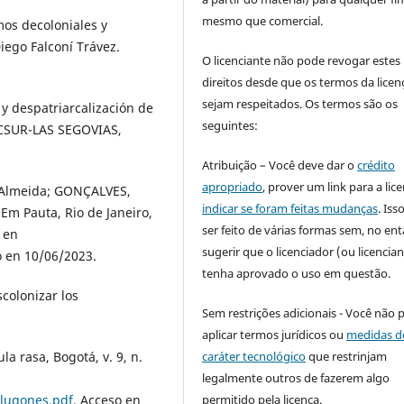
mesmo que comercial.
os decoloniales y
iego Falconí Trávez.
O licenciante não pode revogar estes
direitos desde que os termos da licen
sejam respeitados. Os termos são os
y despatriarcalización de
seguintes:
ACSUR-LAS SEGOVIAS,
Atribuição – Você deve dar o
crédito
apropriado
, prover um link para a lic
i Almeida; GONÇALVES,
indicar se foram feitas mudanças
. Is
Em Pauta, Rio de Janeiro,
ser feito de várias formas sem, no ent
e en
sugerir que o licenciador (ou licencian
o en 10/06/2023.
tenha aprovado o uso em questão.
colonizar los
Sem restrições adicionais - Você não 
aplicar termos jurídicos ou
medidas d
caráter tecnológico
que restrinjam
a rasa, Bogotá, v. 9, n.
legalmente outros de fazerem algo
permitido pela licença.
5lugones.pdf
. Acceso en