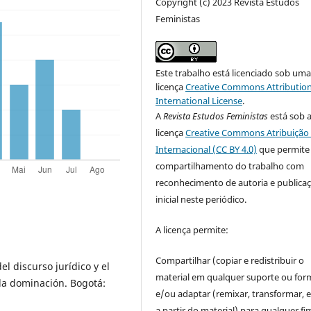
Copyright (c) 2023 Revista Estudos
Feministas
Este trabalho está licenciado sob um
licença
Creative Commons Attribution
International License
.
A
Revista Estudos Feministas
está sob 
licença
Creative Commons Atribuição 
Internacional (CC BY 4.0)
que permite
compartilhamento do trabalho com
reconhecimento de autoria e publica
inicial neste periódico.
A licença permite:
Compartilhar (copiar e redistribuir o
l discurso jurídico y el
material em qualquer suporte ou for
la dominación. Bogotá:
e/ou adaptar (remixar, transformar, e 
a partir do material) para qualquer fi