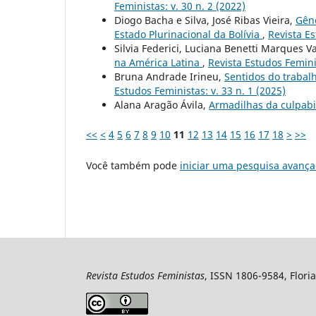
Feministas: v. 30 n. 2 (2022)
Diogo Bacha e Silva, José Ribas Vieira,
Gêne
Estado Plurinacional da Bolívia
,
Revista Es
Silvia Federici, Luciana Benetti Marques Va
na América Latina
,
Revista Estudos Feminis
Bruna Andrade Irineu,
Sentidos do traba
Estudos Feministas: v. 33 n. 1 (2025)
Alana Aragão Ávila,
Armadilhas da culpab
<<
<
4
5
6
7
8
9
10
11
12
13
14
15
16
17
18
>
>>
Você também pode
iniciar uma pesquisa avança
Revista Estudos Feministas
, ISSN 1806-9584, Floria