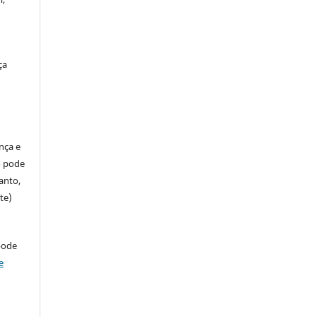
ça
ença e
so pode
anto,
te)
pode
e