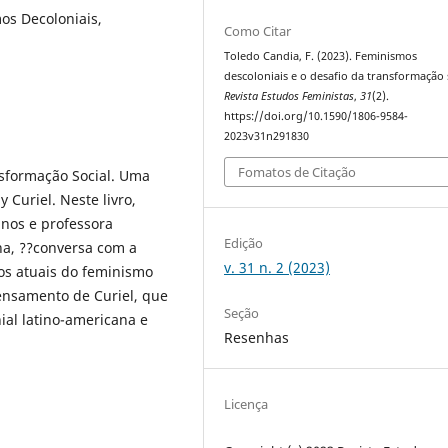
os Decoloniais,
Como Citar
Toledo Candia, F. (2023). Feminismos
descoloniais e o desafio da transformação s
Revista Estudos Feministas
,
31
(2).
https://doi.org/10.1590/1806-9584-
2023v31n291830
Fomatos de Citação
nsformação Social. Uma
 Curiel. Neste livro,
anos e professora
Edição
a, ??conversa com a
v. 31 n. 2 (2023)
ios atuais do feminismo
nsamento de Curiel, que
Seção
ial latino-americana e
Resenhas
Licença