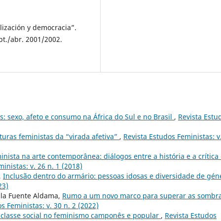
lización y democracia”.
ept./abr. 2001/2002.
s: sexo, afeto e consumo na África do Sul e no Brasil
,
Revista Estu
turas feministas da “virada afetiva”
,
Revista Estudos Feministas: v
nista na arte contemporânea: diálogos entre a história e a crítica
inistas: v. 26 n. 1 (2018)
,
Inclusão dentro do armário: pessoas idosas e diversidade de gén
23)
 la Fuente Aldama,
Rumo a um novo marco para superar as sombr
s Feministas: v. 30 n. 2 (2022)
 classe social no feminismo camponês e popular
,
Revista Estudos