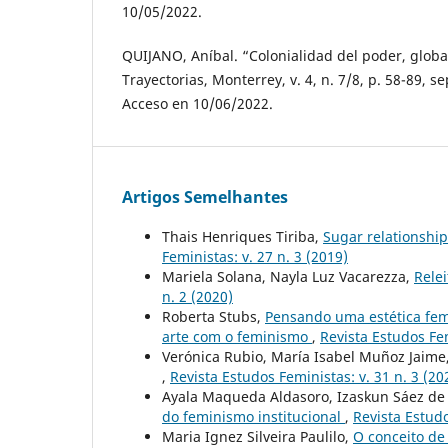
10/05/2022.
QUIJANO, Aníbal. “Colonialidad del poder, globa
Trayectorias, Monterrey, v. 4, n. 7/8, p. 58-89, s
Acceso en 10/06/2022.
Artigos Semelhantes
Thais Henriques Tiriba,
Sugar relationship
Feministas: v. 27 n. 3 (2019)
Mariela Solana, Nayla Luz Vacarezza,
Relei
n. 2 (2020)
Roberta Stubs,
Pensando uma estética femi
arte com o feminismo
,
Revista Estudos Fem
Verónica Rubio, María Isabel Muñoz Jaime
,
Revista Estudos Feministas: v. 31 n. 3 (20
Ayala Maqueda Aldasoro, Izaskun Sáez de
do feminismo institucional
,
Revista Estudo
Maria Ignez Silveira Paulilo,
O conceito de