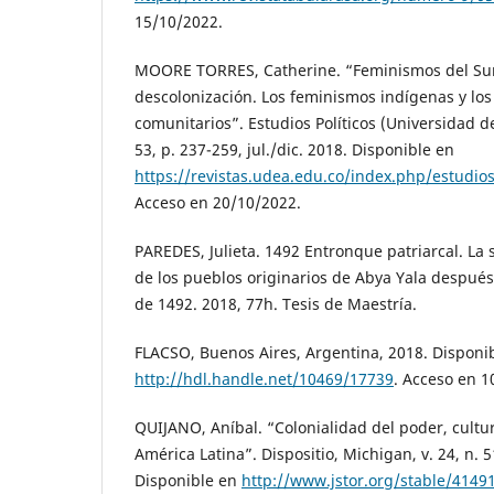
15/10/2022.
MOORE TORRES, Catherine. “Feminismos del Sur
descolonización. Los feminismos indígenas y lo
comunitarios”. Estudios Políticos (Universidad de
53, p. 237-259, jul./dic. 2018. Disponible en
https://revistas.udea.edu.co/index.php/estudios
Acceso en 20/10/2022.
PAREDES, Julieta. 1492 Entronque patriarcal. La 
de los pueblos originarios de Abya Yala después 
de 1492. 2018, 77h. Tesis de Maestría.
FLACSO, Buenos Aires, Argentina, 2018. Disponi
http://hdl.handle.net/10469/17739
. Acceso en 1
QUIJANO, Aníbal. “Colonialidad del poder, cultu
América Latina”. Dispositio, Michigan, v. 24, n. 5
Disponible en
http://www.jstor.org/stable/4149