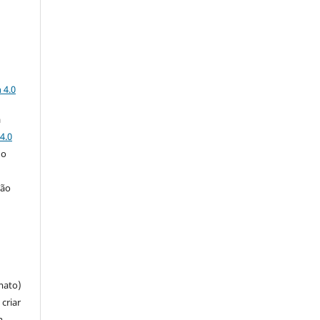
a
 4.0
a
4.0
 o
ção
mato)
criar
m,