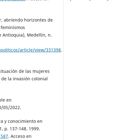
, abriendo horizontes de
s feminismos
 Antioquia), Medellín, n.
politicos/article/view/331398
.
situación de las mujeres
de la invasión colonial
ble en
0/05/2022.
ra y conocimiento en
1, p. 137-148. 1999.
1587
. Acceso en