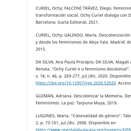
CURIEL, Ochy; FALCONÍ TRÁVEZ, Diego. Feminism
transformación social. Ochy Curiel dialoga con D
Barcelona: Icaria Editorial, 2021.
CURIEL, Ochy; GALINDO, María. Descolonización 
y desde los feminismos de Abya Yala. Madrid: 
2015.
DA SILVA, Ana Paula Procópio; DA SILVA, Magal
Renata. “Ochy Curiel e o feminismo decolonial”. 
v. 18, n. 46, p. 269-277, jul./dic. 2020. Disponibl
https://doi.org/10.12957/rep.2020.52020
. Acces
GUZMÁN, Adriana. Descolonizar la Memoria, Des
Feminismos. La paz: Tarpuna Muya, 2019.
LUGONES, María. “Colonialidad de género”. Tabul
2, p. 73-101, jul./dic. 2008. Disponible en
https://www.revistatabularasa.org/numero-9/0