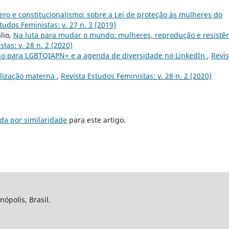
ro e constitucionalismo: sobre a Lei de proteção às mulheres do
tudos Feministas: v. 27 n. 3 (2019)
lio,
Na luta para mudar o mundo: mulheres, reprodução e resistê
tas: v. 28 n. 2 (2020)
lho para LGBTQIAPN+ e a agenda de diversidade no LinkedIn
,
Revis
ilização materna
,
Revista Estudos Feministas: v. 28 n. 2 (2020)
da por similaridade
para este artigo.
nópolis, Brasil.