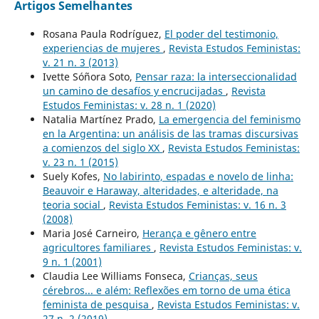
Artigos Semelhantes
Rosana Paula Rodríguez,
El poder del testimonio,
experiencias de mujeres
,
Revista Estudos Feministas:
v. 21 n. 3 (2013)
Ivette Sóñora Soto,
Pensar raza: la interseccionalidad
un camino de desafíos y encrucijadas
,
Revista
Estudos Feministas: v. 28 n. 1 (2020)
Natalia Martínez Prado,
La emergencia del feminismo
en la Argentina: un análisis de las tramas discursivas
a comienzos del siglo XX
,
Revista Estudos Feministas:
v. 23 n. 1 (2015)
Suely Kofes,
No labirinto, espadas e novelo de linha:
Beauvoir e Haraway, alteridades, e alteridade, na
teoria social
,
Revista Estudos Feministas: v. 16 n. 3
(2008)
Maria José Carneiro,
Herança e gênero entre
agricultores familiares
,
Revista Estudos Feministas: v.
9 n. 1 (2001)
Claudia Lee Williams Fonseca,
Crianças, seus
cérebros... e além: Reflexões em torno de uma ética
feminista de pesquisa
,
Revista Estudos Feministas: v.
27 n. 2 (2019)