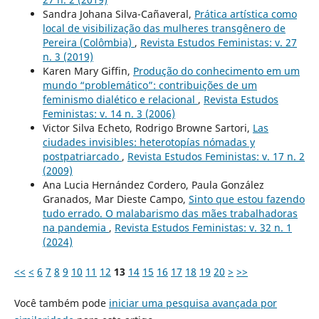
Sandra Johana Silva-Cañaveral,
Prática artística como
local de visibilização das mulheres transgênero de
Pereira (Colômbia)
,
Revista Estudos Feministas: v. 27
n. 3 (2019)
Karen Mary Giffin,
Produção do conhecimento em um
mundo “problemático”: contribuições de um
feminismo dialético e relacional
,
Revista Estudos
Feministas: v. 14 n. 3 (2006)
Victor Silva Echeto, Rodrigo Browne Sartori,
Las
ciudades invisibles: heterotopías nómadas y
postpatriarcado
,
Revista Estudos Feministas: v. 17 n. 2
(2009)
Ana Lucia Hernández Cordero, Paula González
Granados, Mar Dieste Campo,
Sinto que estou fazendo
tudo errado. O malabarismo das mães trabalhadoras
na pandemia
,
Revista Estudos Feministas: v. 32 n. 1
(2024)
<<
<
6
7
8
9
10
11
12
13
14
15
16
17
18
19
20
>
>>
Você também pode
iniciar uma pesquisa avançada por