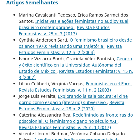
Artigos Semelhantes
Marina Cavalcanti Tedesco, Érica Ramos Sarmet dos
Santos,
Iniciativas e ações feministas no audiovisual
brasileiro contemporâneo
,
Revista Estudos
Feministas: v. 25 n. 3 (2017)
Cynthia Andersen Sarti,
O feminismo brasileiro desde
os anos 1970: revisitando uma trajetória
,
Revista
Estudos Feministas: v. 12 n. 2 (2004)
Ivonne Vizcarra Bordi, Graciela Vélez Bautista,
Género
y éxito científico en la Universidad Autónoma del
Estado de México
,
Revista Estudos Feministas: v. 15 n.
3 (2007)
Lilian Celiberti, Virginia Vargas,
Feministas en el Foro
,
Revista Estudos Feministas: v. 11 n. 2 (2003)
Jorge Luis Peralta,
Explorando la sala oscura: el cine
porno como espacio (literario) subversivo
,
Revista
Estudos Feministas: v. 28 n. 2 (2020)
Caterina Alessandra Rea,
Redefinindo as fronteiras do
póscolonial. O feminismo cigano no século XXI
,
Revista Estudos Feministas: v. 25 n. 1 (2017)
Vicente Llorent Bedmar, Verónica Cobano-Delgado
Palma,
A mulher nos órgãos governamentais da