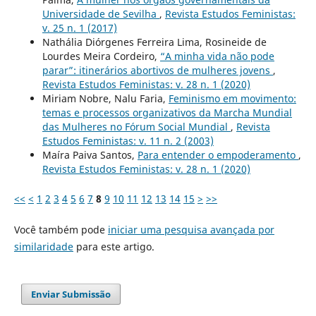
Universidade de Sevilha
,
Revista Estudos Feministas:
v. 25 n. 1 (2017)
Nathália Diórgenes Ferreira Lima, Rosineide de
Lourdes Meira Cordeiro,
“A minha vida não pode
parar”: itinerários abortivos de mulheres jovens
,
Revista Estudos Feministas: v. 28 n. 1 (2020)
Miriam Nobre, Nalu Faria,
Feminismo em movimento:
temas e processos organizativos da Marcha Mundial
das Mulheres no Fórum Social Mundial
,
Revista
Estudos Feministas: v. 11 n. 2 (2003)
Maíra Paiva Santos,
Para entender o empoderamento
,
Revista Estudos Feministas: v. 28 n. 1 (2020)
<<
<
1
2
3
4
5
6
7
8
9
10
11
12
13
14
15
>
>>
Você também pode
iniciar uma pesquisa avançada por
similaridade
para este artigo.
Enviar Submissão