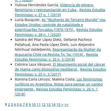
Yuliuva Hernández García,
Violencia de género,
feminismo y representación en Cuba
,
Revista Estudos
Feministas: v. 27 n. 1 (2019)
Lucía Busquier,
As “Mulheres do Terceiro Mundo” nos
Estados Unidos: controle de natalidade e
esterilizações forçadas (1970-1975)
,
Revista Estudos
Feministas: v. 28 n. 1 (2020)
Sandra del Pilar López Dietz, Stefanie Pacheco
Pailahual, Ana Paola López Dietz, Luis Alejandro
Nitrihual Valdebenito,
Representação da Mulher da
Araucanía-Chile na Revista Tic Tac (1914)
,
Revista
Estudos Feministas: v. 26 n. 3 (2018)
Celmira Laza Vásquez,
El Movimiento social del cáncer
de mama como dispositivo neoliberal
,
Revista Estudos
Feministas: v. 25 n. 3 (2017)
Romina Carla Lerussi, Malena Costa,
Los feminismos
jurídicos en Argentina. Notas para pensar un campo
emergente
,
Revista Estudos Feministas: v. 26 n. 1
(2018)
1
2
3
4
5
6
7
8
9
10
11
12
13
14
15
>
>>