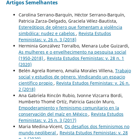
Artigos Semelhantes
Carolina Serrano-Barquín, Héctor Serrano-Barquín,
Patricia Zarza-Delgado, Graciela Vélez-Bautista,
Estereótipos de gênero que fomentam a violência
simbólica: nudez e cabelos
,
Revista Estudos
Feministas: v. 26 n. 3 (2018)
Herminia Gonzálvez Torralbo, Menara Lube Guizardi,
As mulheres e o envelhecimento na pesquisa social
(1950-2018)
,
Revista Estudos Feministas: v. 28 n. 1
(2020)
Belén Agrela Romero, Amalia Morales Villena,
Trabajo
social y estudios de género. Vindicando un espacio
científico propio
,
Revista Estudos Feministas: v. 26 n.
2 (2018)
Ana Gabriela Rincón Rubio, Ivonne Vizcarra Bordi,
Humberto Thomé Ortíz, Patricia Gascón Muro,
Empoderamiento y feminismo comunitario en la
conservación del maíz en México
,
Revista Estudos
Feministas: v. 25 n. 3 (2017)
Maria Medina-Vicent,
Os desafios dos feminismos no
mundo neoliberal
,
Revista Estudos Feministas: v. 28
n. 1 (2020)